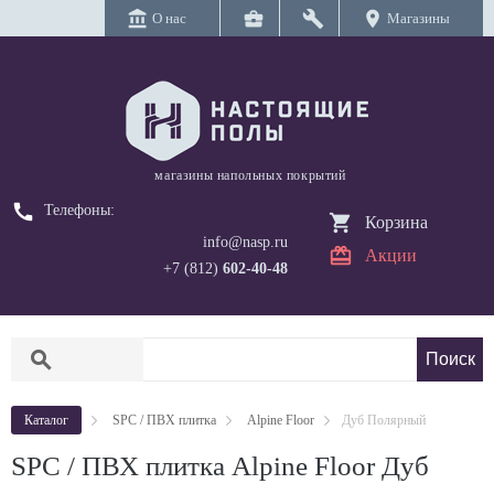
account_balance
business_center
build
location_on
О нас
Магазины
магазины напольных покрытий
call
Телефоны:
Корзина
info@nasp.ru
Акции
+7 (812)
602-40-48
search
Каталог
SPC / ПВХ плитка
Alpine Floor
Дуб Полярный
SPC / ПВХ плитка Alpine Floor Дуб