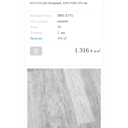
ЕСО 5-19 Дуб Полярный, 1219.2*184.15*2 мм
Несущая плита:
ПВХ (LVT)
Тип укладки:
клеевой
Класс
34
износостойкости:
Толщина:
2 мм
2
Наличие:
244
м
1 316
add_shopping_cart
2
₽ за м