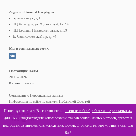
Адреса в Санкт-Петербурге:
Уральская ул., д.13
ТЦ Кубатура, ул. Фучика, д.9, 1в.737
ТЦ Leomall, Планерная улица, д. 59
Б. Сампсониевский пр. д. 74
Мы в социальных сетях:
Настоящие Полы
2009 - 2026
Каталог товаров
Соглашение о Персональных данных
Информация на сайте не является Публичной Офертой
политикой обработки персональных
Используя этот сайт, Вы соглашаетесь с
Контактные телефоны:
данных
и подтверждаете использование файлов cookies и иных методов, средств и
(812)
+7
602-40-48
инструментов интернет статистики и настройки. Это помогает нам улучшать сайт для
(800)
8
775-05-68
Вас!