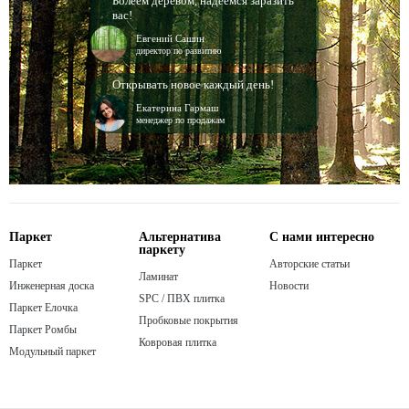
Болеем деревом, надеемся заразить
вас!
Евгений Сашин
директор по развитию
Открывать новое каждый день!
Екатерина Гармаш
менеджер по продажам
Паркет
Альтернатива
С нами интересно
паркету
Паркет
Авторские статьи
Ламинат
Инженерная доска
Новости
SPC / ПВХ плитка
Паркет Елочка
Пробковые покрытия
Паркет Ромбы
Ковровая плитка
Модульный паркет