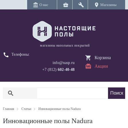
account_balance
business_center
build
location_on
О нас
Магазины
магазины напольных покрытий
call
Телефоны:
Корзина
info@nasp.ru
Акции
+7 (812)
602-40-48
search
Главная
Статьи
Инновационные полы Nadura
Инновационные полы Nadura