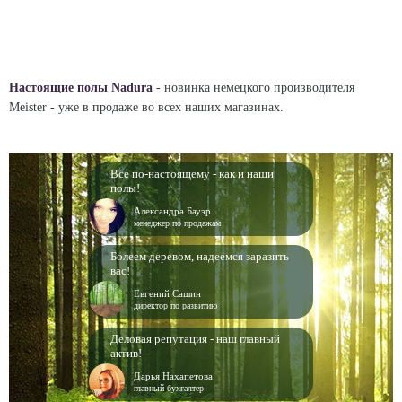
Настоящие полы Nadura
- новинка немецкого производителя
Meister - уже в продаже во всех наших магазинах.
Все по-настоящему - как и наши
полы!
Александра Бауэр
менеджер по продажам
Болеем деревом, надеемся заразить
вас!
Евгений Сашин
директор по развитию
Деловая репутация - наш главный
актив!
Дарья Нахапетова
главный бухгалтер