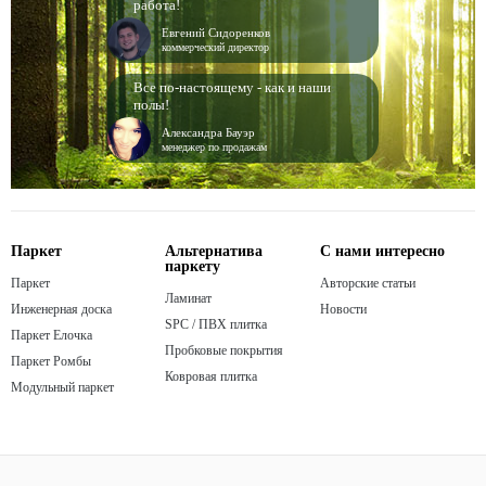
работа!
Евгений Сидоренков
коммерческий директор
Все по-настоящему - как и наши
полы!
Александра Бауэр
менеджер по продажам
Паркет
Альтернатива
С нами интересно
паркету
Паркет
Авторские статьи
Ламинат
Инженерная доска
Новости
SPC / ПВХ плитка
Паркет Елочка
Пробковые покрытия
Паркет Ромбы
Ковровая плитка
Модульный паркет