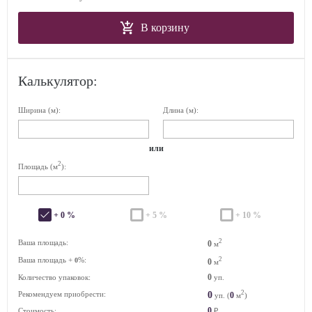
В корзину
Калькулятор:
Ширина (м):
Длина (м):
или
2
Площадь (м
):
+ 0 %
+ 5 %
+ 10 %
2
Ваша площадь:
0
м
Ваша площадь +
%:
2
0
0
м
0
Количество упаковок:
уп.
2
0
Рекомендуем приобрести:
0
уп. (
м
)
0
Стоимость:
₽