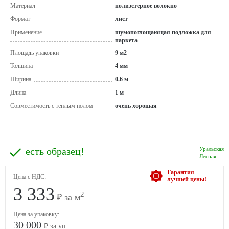
Материал
полиэстерное волокно
Формат
лист
Применение
шумопоглощающая подложка для
паркета
Площадь упаковки
9 м2
Толщина
4 мм
Ширина
0.6 м
Длина
1 м
Совместимость с теплым полом
очень хорошая
есть образец!
Уральская
Лесная
Гарантия
Цена с НДС:
лучшей цены!
3 333
2
₽ за м
Цена за упаковку:
30 000
₽ за уп.