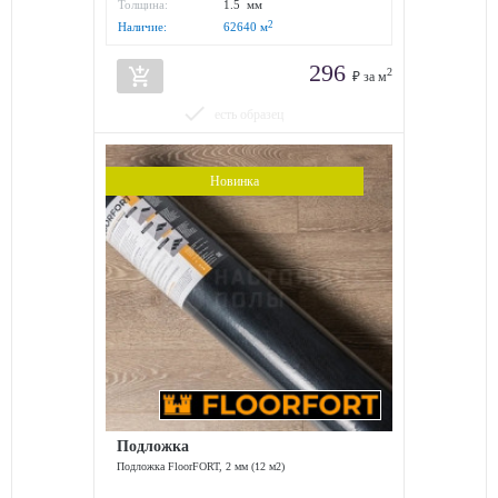
упаковки:
Толщина:
1.5 мм
2
Наличие:
62640
м
296
add_shopping_cart
2
₽ за м
done
есть образец
Новинка
Подложка
Подложка FloorFORT, 2 мм (12 м2)