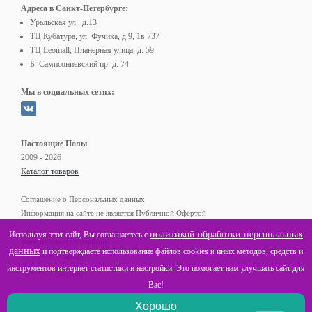
Адреса в Санкт-Петербурге:
Уральская ул., д.13
ТЦ Кубатура, ул. Фучика, д.9, 1в.737
ТЦ Leomall, Планерная улица, д. 59
Б. Сампсониевский пр. д. 74
Мы в социальных сетях:
Настоящие Полы
2009 - 2026
Каталог товаров
Соглашение о Персональных данных
Информация на сайте не является Публичной Офертой
политикой обработки персональных
Используя этот сайт, Вы соглашаетесь с
Контактные телефоны:
данных
и подтверждаете использование файлов cookies и иных методов, средств и
(812)
+7
602-40-48
инструментов интернет статистики и настройки. Это помогает нам улучшать сайт для
(800)
8
775-05-68
Вас!
Хорошо