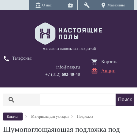
account_balance
business_center
build
location_on
О нас
Магазины
магазины напольных покрытий
call
Телефоны:
Корзина
info@nasp.ru
Акции
+7 (812)
602-40-48
search
Каталог
Материалы для укладки
Подложка
Шумопоглощаяющая подложка под