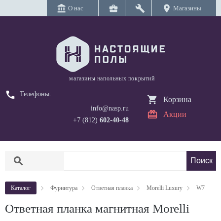
account_balance
business_center
build
location_on
О нас
Магазины
магазины напольных покрытий
call
Телефоны:
Корзина
info@nasp.ru
Акции
+7 (812)
602-40-48
search
Каталог
Фурнитура
Ответная планка
Morelli Luxury
W7
Ответная планка магнитная Morelli