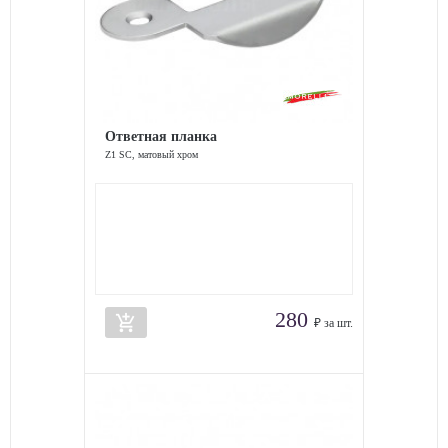
Ответная планка
Z1 SC, матовый хром
280
add_shopping_cart
₽ за шт.