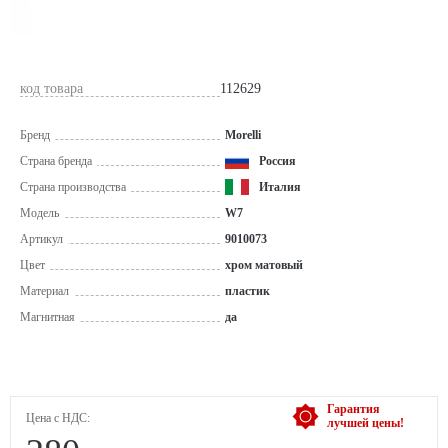
код товара
112629
Бренд
Morelli
Страна бренда
Россия
Страна производства
Италия
Модель
W7
Артикул
9010073
Цвет
хром матовый
Материал
пластик
Магнитная
да
Гарантия
Цена с НДС:
лучшей цены!