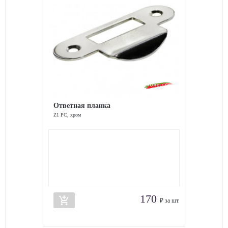
Ответная планка
Z1 PC, хром
170
add_shopping_cart
₽ за шт.