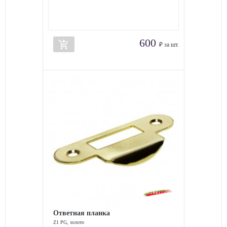
600
add_shopping_cart
₽ за шт.
Ответная планка
Z1 PG, золото