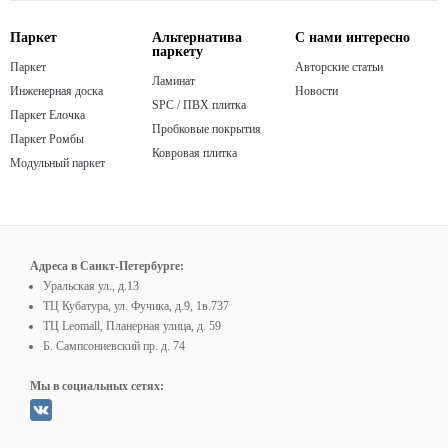
Паркет
Альтернатива
С нами интересно
паркету
Паркет
Авторские статьи
Ламинат
Инженерная доска
Новости
SPC / ПВХ плитка
Паркет Елочка
Пробковые покрытия
Паркет Ромбы
Ковровая плитка
Модульный паркет
Адреса в Санкт-Петербурге:
Уральская ул., д.13
ТЦ Кубатура, ул. Фучика, д.9, 1в.737
ТЦ Leomall, Планерная улица, д. 59
Б. Сампсониевский пр. д. 74
Мы в социальных сетях: