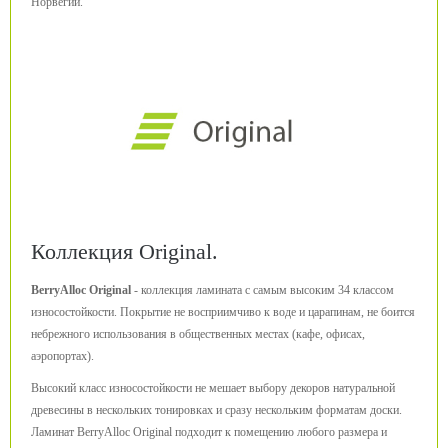
Норвегии.
Коллекция Original.
BerryAlloc Original
- коллекция ламината с самым высоким 34 классом
износостойкости. Покрытие не восприимчиво к воде и царапинам, не боится
небрежного использования в общественных местах (кафе, офисах,
аэропортах).
Высокий класс износостойкости не мешает выбору декоров натуральной
древесины в нескольких тонировках и сразу нескольким форматам доски.
Ламинат BerryAlloc Original подходит к помещению любого размера и