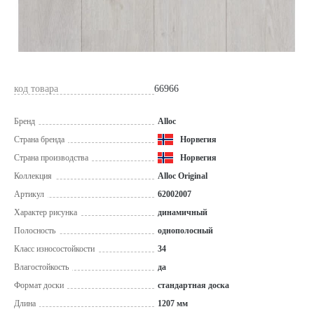
код товара
66966
Бренд
Alloc
Страна бренда
Норвегия
Страна производства
Норвегия
Коллекция
Alloc Original
Артикул
62002007
Характер рисунка
динамичный
Полосность
однополосный
Класс износостойкости
34
Влагостойкость
да
Формат доски
стандартная доска
Длина
1207 мм