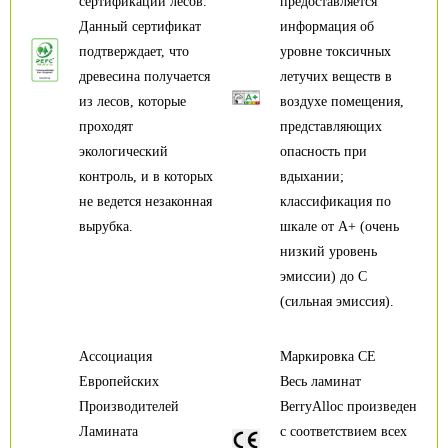
сертификации лесов.
предоставляется
Данный сертификат
информация об
подтверждает, что
уровне токсичных
древесина получается
летучих веществ в
из лесов, которые
воздухе помещения,
проходят
представляющих
экологический
опасность при
контроль, и в которых
вдыхании;
не ведется незаконная
классификация по
вырубка.
шкале от А+ (очень
низкий уровень
эмиссии) до С
(сильная эмиссия).
Ассоциация
Маркировка CE
Европейских
Весь ламинат
Производителей
BerryAlloc произведен
Ламината
с соответствием всех