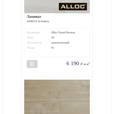
Ламинат
62000578 Ла Рамбла
Коллекция:
Alloc Grand Avenue
Класс
34
износостойкости:
Полосность:
однополосный
Фаска:
4v
6 190
add_shopping_cart
2
₽ за м