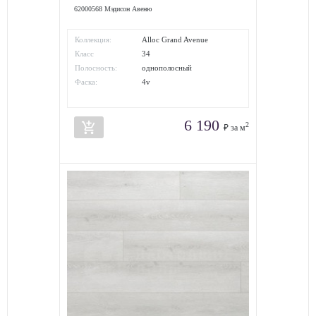
62000568 Мэдисон Авеню
Коллекция:
Alloc Grand Avenue
Класс
34
износостойкости:
Полосность:
однополосный
Фаска:
4v
6 190
add_shopping_cart
2
₽ за м