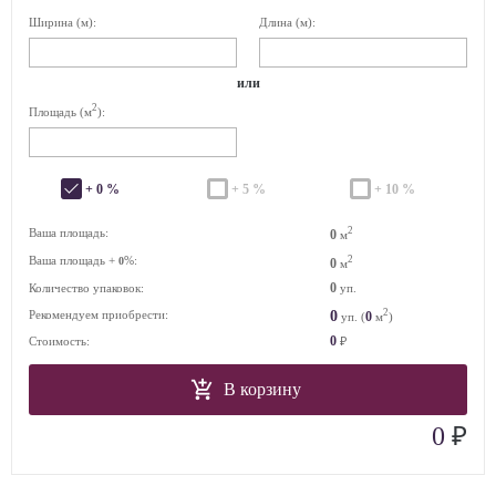
Ширина (м):
Длина (м):
или
2
Площадь (м
):
+ 0 %
+ 5 %
+ 10 %
2
Ваша площадь:
0
м
Ваша площадь +
%:
2
0
0
м
0
Количество упаковок:
уп.
2
0
Рекомендуем приобрести:
0
уп. (
м
)
0
Стоимость:
₽
В корзину
₽
0