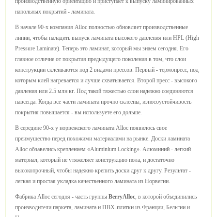
производственную ориентацию и приступает к выпуску ламинированных
напольных покрытий - ламината.
В начале 90-х компания Alloc полностью обновляет производственные
линии, чтобы наладить выпуск ламината высокого давления или HPL (High
Pressure Laminate). Теперь это ламинат, который мы знаем сегодня. Его
главное отличие от покрытия предыдущего поколения в том, что слои
конструкции склеиваются под 2 видами прессов. Первый - термопресс, под
которым клей нагревается и лучше схватывается. Второй пресс - высокого
давления или 2.5 млн кг. Под такой тяжестью слои надежно соединяются
навсегда. Когда все части ламината прочно склеены, износоустойчивость
покрытия повышается - вы используете его дольше.
В середине 90-х у норвежского ламината Alloc появилось свое
преимущество перед похожими материалами на рынке. Доски ламината
Alloc обзавелись креплением «Aluminium Locking». Алюминий - легкий
материал, который не утяжеляет конструкцию пола, и достаточно
высокопрочный, чтобы надежно крепить доски друг к другу. Результат -
легкая и простая укладка качественного ламината из Норвегии.
Фабрика Alloc сегодня - часть группы
BerryAlloc
, в которой объединились
производители паркета, ламината и ПВХ-плитки из Франции, Бельгии и