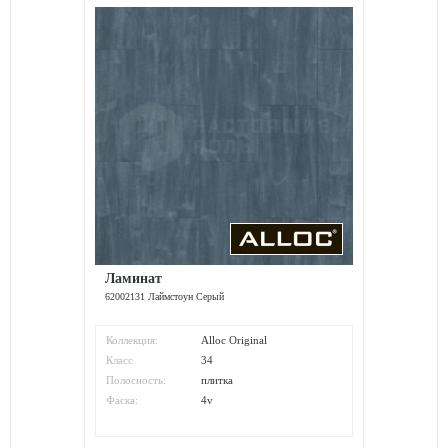
Ламинат
62002131 Лаймстоун Серый
Коллекция:
Alloc Original
Класс
34
износостойкости:
Полосность:
плитка
Фаска:
4v