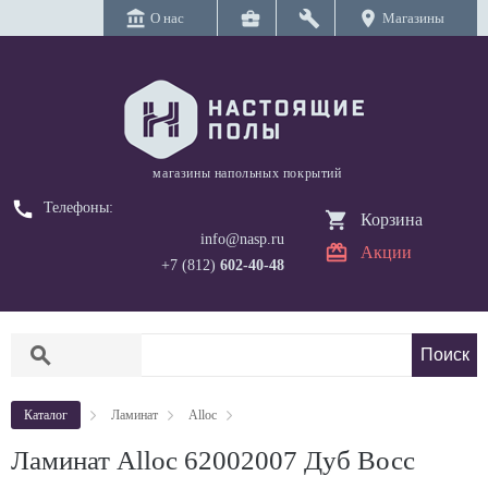
account_balance
business_center
build
location_on
О нас
Магазины
магазины напольных покрытий
call
Телефоны:
Корзина
info@nasp.ru
Акции
+7 (812)
602-40-48
search
Каталог
Ламинат
Alloc
Ламинат Alloc 62002007 Дуб Восс