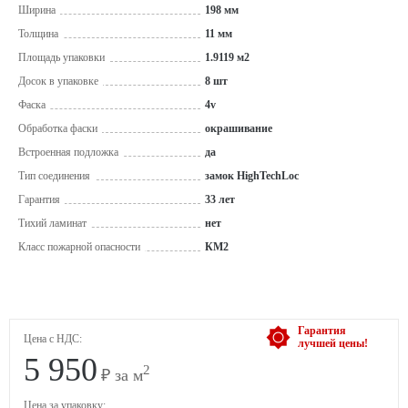
Ширина
198 мм
Толщина
11 мм
Площадь упаковки
1.9119 м2
Досок в упаковке
8 шт
Фаска
4v
Обработка фаски
окрашивание
Встроенная подложка
да
Тип соединения
замок HighTechLoc
Гарантия
33 лет
Тихий ламинат
нет
Класс пожарной опасности
КМ2
Гарантия
Цена с НДС:
лучшей цены!
5 950
2
₽ за м
Цена за упаковку: