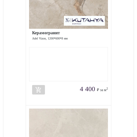
Керамогранит
Adel Vizon, 1200*600*8 мм
4 400
add_shopping_cart
2
₽ за м