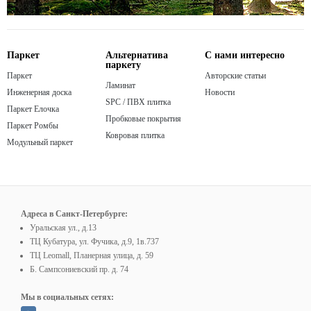
Паркет
Альтернатива
С нами интересно
паркету
Паркет
Авторские статьи
Ламинат
Инженерная доска
Новости
SPC / ПВХ плитка
Паркет Елочка
Пробковые покрытия
Паркет Ромбы
Ковровая плитка
Модульный паркет
Адреса в Санкт-Петербурге:
Уральская ул., д.13
ТЦ Кубатура, ул. Фучика, д.9, 1в.737
ТЦ Leomall, Планерная улица, д. 59
Б. Сампсониевский пр. д. 74
Мы в социальных сетях: