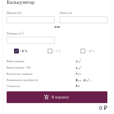
Калькулятор:
Ширина (м):
Длина (м):
или
2
Площадь (м
):
+ 0 %
+ 5 %
+ 10 %
2
Ваша площадь:
0
м
Ваша площадь +
%:
2
0
0
м
0
Количество упаковок:
уп.
2
0
Рекомендуем приобрести:
0
уп. (
м
)
0
Стоимость:
₽
В корзину
₽
0