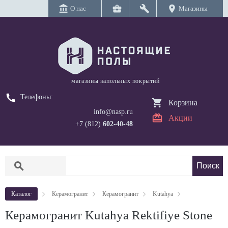
account_balance
business_center
build
location_on
О нас
Магазины
магазины напольных покрытий
call
Телефоны:
Корзина
info@nasp.ru
Акции
+7 (812)
602-40-48
search
Каталог
Керамогранит
Керамогранит
Kutahya
Керамогранит Kutahya Rektifiye Stone