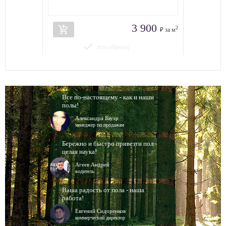
3 900
add_shopping_cart
2
₽ за м
done
есть образец
Все по-настоящему - как и наши
полы!
Александра Бауэр
менеджер по продажам
Бережно и быстро привезти пол -
целая наука!
Агеев Андрей
водитель
Ваша радость от пола - наша
работа!
Евгений Сидоренков
коммерческий директор