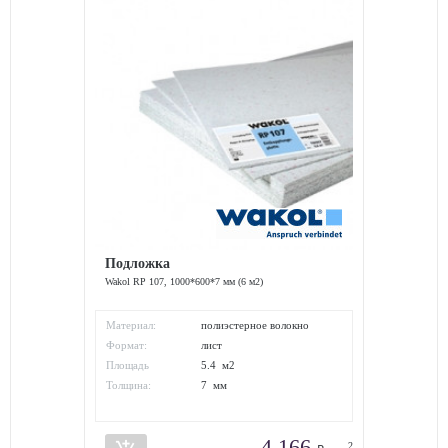
Подложка
Wakol RP 107, 1000*600*7 мм (6 м2)
Материал:
полиэстерное волокно
Формат:
лист
Площадь
5.4 м2
упаковки:
Толщина:
7 мм
4 166
2