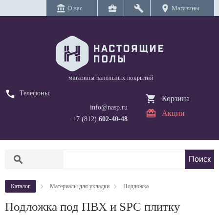
account_balance
business_center
build
location_on
О нас
Магазины
магазины напольных покрытий
call
Телефоны:
Корзина
info@nasp.ru
Акции
+7 (812)
602-40-48
search
Каталог
Материалы для укладки
Подложка
Подложка под ПВХ и SPC плитку