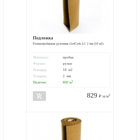
Подложка
Резинопробковая рулонная Go4Cork LC 2 мм (10 м2)
Материал:
пробка
Формат:
рулон
Площадь
10 м2
упаковки:
Толщина:
2 мм
2
Наличие:
600
м
829
add_shopping_cart
2
₽ за м