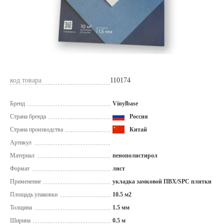
код товара
110174
Бренд
Vinylbase
Страна бренда
Россия
Страна производства
Китай
Артикул
Материал
пенополистирол
Формат
лист
Применение
укладка замковой ПВХ/SPC плитки
Площадь упаковки
10.5 м2
Толщина
1.5 мм
Ширина
0.5 м