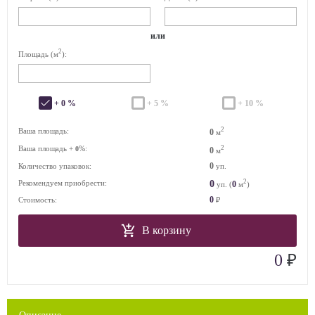
или
2
Площадь (м
):
+ 0 %
+ 5 %
+ 10 %
2
Ваша площадь:
0
м
Ваша площадь +
%:
2
0
0
м
0
Количество упаковок:
уп.
2
0
Рекомендуем приобрести:
0
уп. (
м
)
0
Стоимость:
₽
В корзину
₽
0