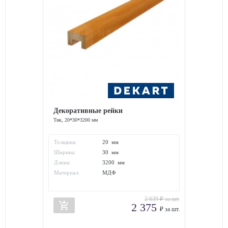
Декоративные рейки
Тик, 20*30*3200 мм
Толщина:
20 мм
Ширина:
30 мм
Длина:
3200 мм
Материал:
МДФ
2 639
₽ за шт.
add_shopping_cart
2 375
₽ за шт.