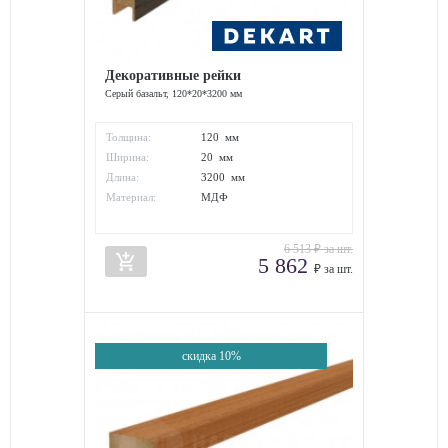
Декоративные рейки
Серый базальт, 120*20*3200 мм
Толщина:
120 мм
Ширина:
20 мм
Длина:
3200 мм
Материал:
МДФ
6 513
₽ за шт.
add_shopping_cart
5 862
₽ за шт.
скидка 10%