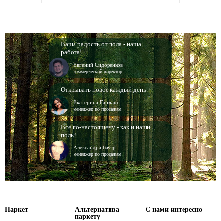
Ваша радость от пола - наша
работа!
Евгений Сидоренков
коммерческий директор
Открывать новое каждый день!
Екатерина Гармаш
менеджер по продажам
Все по-настоящему - как и наши
полы!
Александра Бауэр
менеджер по продажам
Паркет
Альтернатива
С нами интересно
паркету