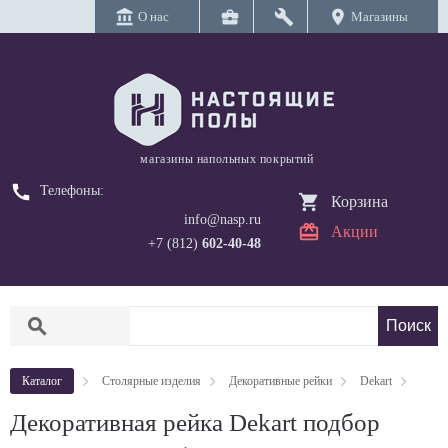
account_balance
business_center
build
location_on
О нас
Магазины
магазины напольных покрытий
call
Телефоны:
Корзина
info@nasp.ru
Акции
+7 (812)
602-40-48
search
Каталог
Столярные изделия
Декоративные рейки
Dekart
Декоративная рейка Dekart подбор