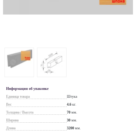
Информация об упаковке
Единица товара
Штука
Вес
4.6
кг.
Толщина / Высота
70
мм.
Ширина
30
мм.
Длина
3200
мм.