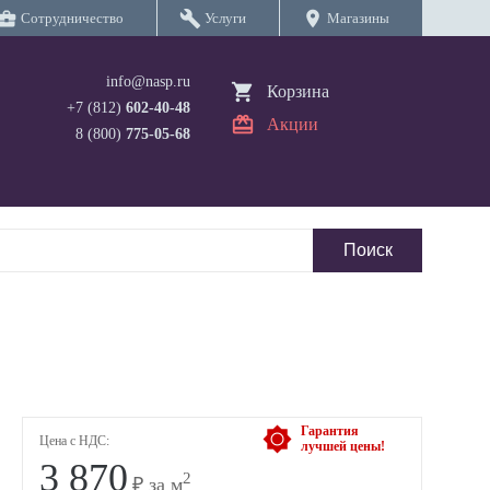
iness_center
build
location_on
Сотрудничество
Услуги
Магазины
info@nasp.ru
Корзина
+7 (812)
602-40-48
Акции
8 (800)
775-05-68
Гарантия
Цена с НДС:
лучшей цены!
3 870
2
₽ за м