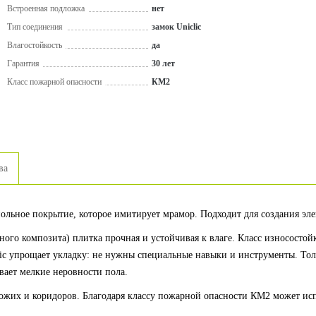
Встроенная подложка
нет
Тип соединения
замок Uniclic
Влагостойкость
да
Гарантия
30 лет
Класс пожарной опасности
КМ2
ва
ольное покрытие, которое имитирует мрамор. Подходит для создания эле
ого композита) плитка прочная и устойчивая к влаге. Класс износостой
lic упрощает укладку: не нужны специальные навыки и инструменты. То
вает мелкие неровности пола.
жих и коридоров. Благодаря классу пожарной опасности КМ2 может испо