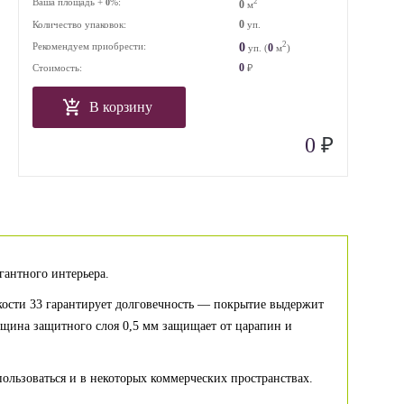
Ваша площадь +
%:
2
0
0
м
0
Количество упаковок:
уп.
2
0
Рекомендуем приобрести:
0
уп. (
м
)
0
Стоимость:
₽
В корзину
₽
0
гантного интерьера.
кости 33 гарантирует долговечность — покрытие выдержит
лщина защитного слоя 0,5 мм защищает от царапин и
льзоваться и в некоторых коммерческих пространствах.