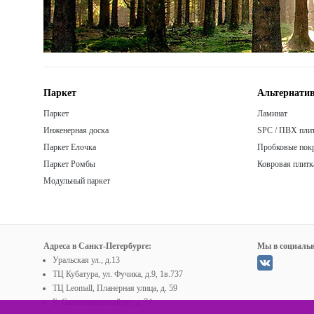
Паркет
Альтернатив
Паркет
Ламинат
Инженерная доска
SPC / ПВХ пли
Паркет Елочка
Пробковые пок
Паркет Ромбы
Ковровая плитк
Модульный паркет
Адреса в Санкт-Петербурге:
Мы в социальн
Уральская ул., д.13
ТЦ Кубатура, ул. Фучика, д.9, 1в.737
ТЦ Leomall, Планерная улица, д. 59
Б. Сампсониевский пр. д. 74