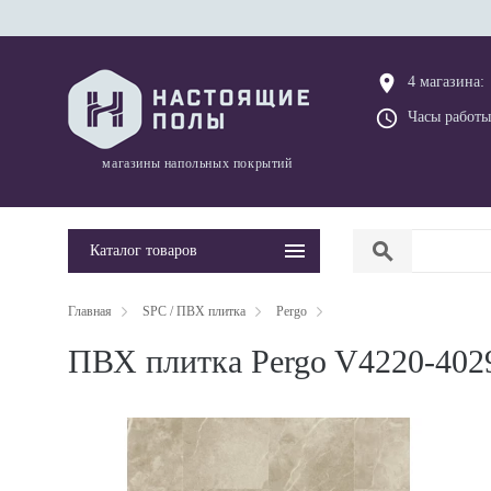
place
4 магазина:
query_builder
Часы работы
магазины напольных покрытий
search
Каталог товаров
Главная
SPC / ПВХ плитка
Pergo
ПВХ плитка Pergo V4220-402