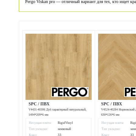
Pergo Viskan pro — отличный вариант для тех, кто ищет к
SPC / ПВХ
SPC / ПВХ
V4431-40306 Дуб характерный натуральный,
V4524-40284 Норвежский д
1494*209*6 мм
630*126*6 мм
Несущая плита:
RigidVinyl
Несущая плита:
Rig
Тип укладки:
замковый
Тип укладки:
зам
Класс
33
Класс
33