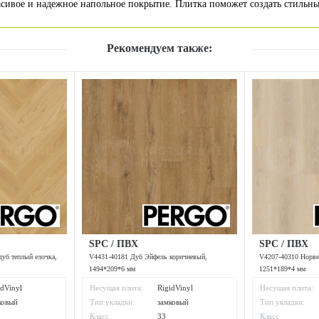
расивое и надежное напольное покрытие. Плитка поможет создать стильн
Рекомендуем также:
SPC / ПВХ
SPC / ПВХ
уб теплый елочка,
V4431-40181 Дуб Эйфель коричневый,
V4207-40310 Норве
1494*209*6 мм
1251*189*4 мм
idVinyl
Несущая плита:
RigidVinyl
Несущая плита:
ковый
Тип укладки:
замковый
Тип укладки:
Класс
33
Класс