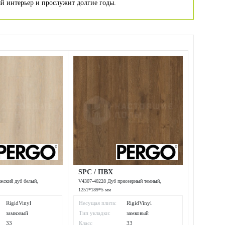
ый интерьер и прослужит долгие годы.
SPC / ПВХ
жский дуб белый,
V4307-40228 Дуб приозерный темный,
1251*189*5 мм
RigidVinyl
Несущая плита:
RigidVinyl
замковый
Тип укладки:
замковый
33
Класс
33