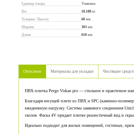
Единица товара
Упаковка
Вес
18.188
кг.
Толщина / Высота
60
мм.
Ширина
303
мм.
Длина
610
мм.
Описание
Материалы для укладки
Чистящие средст
ПВХ-плитка Pergo Viskan pro — стильное и практичное нап
Благодаря несущей плите из ПВХ и SPC (каменно-полимерн
ежедневную нагрузку. Система замкового соединения Unic
сколов. Фаска 4V придает плитке реалистичный вид и скры
Идеально подходит для жилых помещений, гостиных, прихо