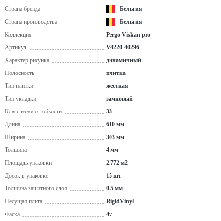
Страна бренда
Бельгия
Страна производства
Бельгия
Коллекция
Pergo Viskan pro
Артикул
V4220-40296
Характер рисунка
динамичный
Полосность
плитка
Тип плитки
жесткая
Тип укладки
замковый
Класс износостойкости
33
Длина
610 мм
Ширина
303 мм
Толщина
4 мм
Площадь упаковки
2.772 м2
Досок в упаковке
15 шт
Толщина защитного слоя
0.5 мм
Несущая плита
RigidVinyl
Фаска
4v