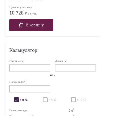
Цена за упаковку:
10 728
₽ за уп.
В корзину
Калькулятор:
Ширина (м):
Длина (м):
или
2
Площадь (м
):
+ 0 %
+ 5 %
+ 10 %
2
Ваша площадь:
0
м