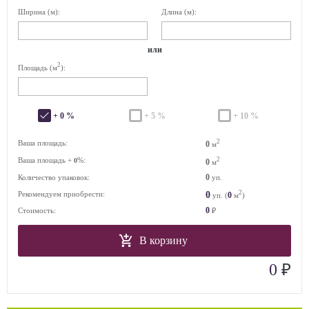
Ширина (м):
Длина (м):
или
2
Площадь (м
):
+ 0 %
+ 5 %
+ 10 %
2
Ваша площадь:
0
м
Ваша площадь +
%:
2
0
0
м
0
Количество упаковок:
уп.
2
0
Рекомендуем приобрести:
0
уп. (
м
)
0
Стоимость:
₽
В корзину
₽
0