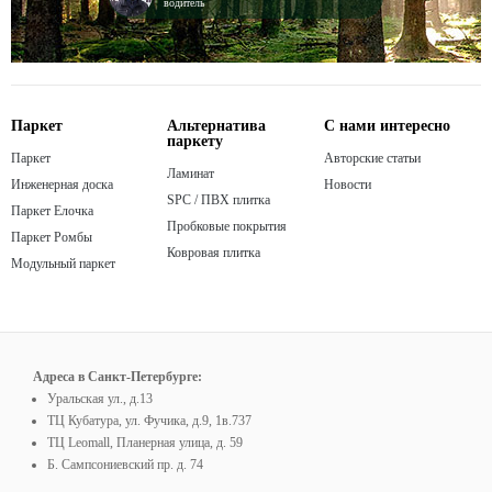
водитель
Паркет
Альтернатива
С нами интересно
паркету
Паркет
Авторские статьи
Ламинат
Инженерная доска
Новости
SPC / ПВХ плитка
Паркет Елочка
Пробковые покрытия
Паркет Ромбы
Ковровая плитка
Модульный паркет
Адреса в Санкт-Петербурге:
Уральская ул., д.13
ТЦ Кубатура, ул. Фучика, д.9, 1в.737
ТЦ Leomall, Планерная улица, д. 59
Б. Сампсониевский пр. д. 74