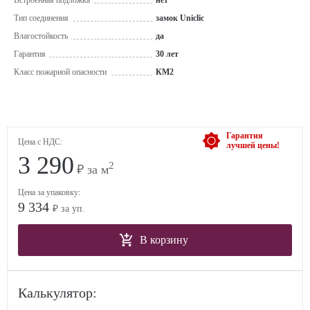
Встроенная подложка
нет
Тип соединения
замок Uniclic
Влагостойкость
да
Гарантия
30 лет
Класс пожарной опасности
КМ2
Гарантия
Цена с НДС:
лучшей цены!
3 290
2
₽ за м
Цена за упаковку:
9 334
₽ за уп.
В корзину
Калькулятор: