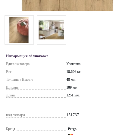
Информация об упаковке
Единица товара
Упаковка
Вес
18.606
кг.
Толщина / Высота
48
мм.
Ширина
189
мм.
Длина
1251
мм.
код товара
151737
Бренд
Pergo