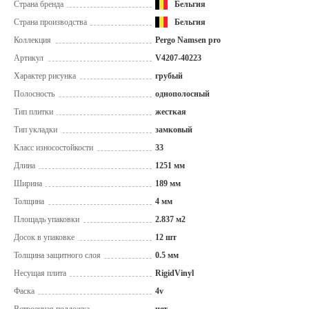
Страна бренда
Бельгия
Страна производства
Бельгия
Коллекция
Pergo Namsen pro
Артикул
V4207-40223
Характер рисунка
грубый
Полосность
однополосный
Тип плитки
жесткая
Тип укладки
замковый
Класс износостойкости
33
Длина
1251 мм
Ширина
189 мм
Толщина
4 мм
Площадь упаковки
2.837 м2
Досок в упаковке
12 шт
Толщина защитного слоя
0.5 мм
Несущая плита
RigidVinyl
Фаска
4v