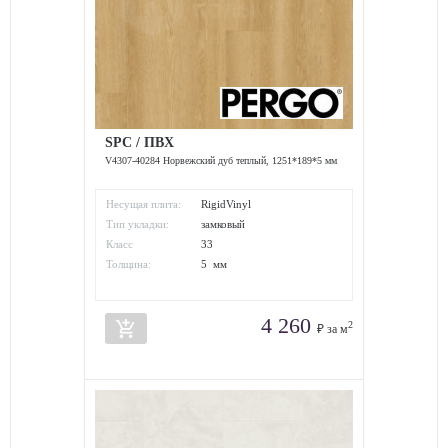
SPC / ПВХ
V4307-40284 Норвежский дуб теплый, 1251*189*5 мм
Несущая плита:
RigidVinyl
Тип укладки:
замковый
Класс
33
износостойкости:
Толщина:
5 мм
4 260
add_shopping_cart
2
₽ за м