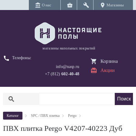
account_balance
business_center
build
location_on
О нас
Магазины
магазины напольных покрытий
call
Телефоны:
Корзина
info@nasp.ru
Акции
+7 (812)
602-40-48
search
Каталог
SPC / ПВХ плитка
Pergo
ПВХ плитка Pergo V4207-40223 Дуб