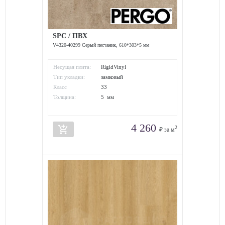
SPC / ПВХ
V4320-40299 Серый песчаник, 610*303*5 мм
Несущая плита:
RigidVinyl
Тип укладки:
замковый
Класс
33
износостойкости:
Толщина:
5 мм
4 260
add_shopping_cart
2
₽ за м