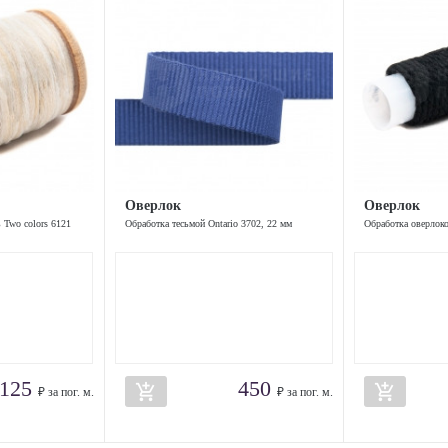
Оверлок
Оверлок
 Two colors 6121
Обработка тесьмой Ontario 3702, 22 мм
Обработка оверлоко
125
450
add_shopping_cart
add_shopping_cart
₽ за пог. м.
₽ за пог. м.