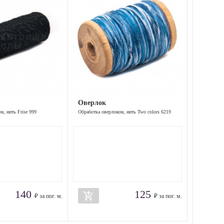
Оверлок
м, нить Frise 999
Обработка оверлоком, нить Two colors 6219
140
125
add_shopping_cart
₽ за пог. м.
₽ за пог. м.