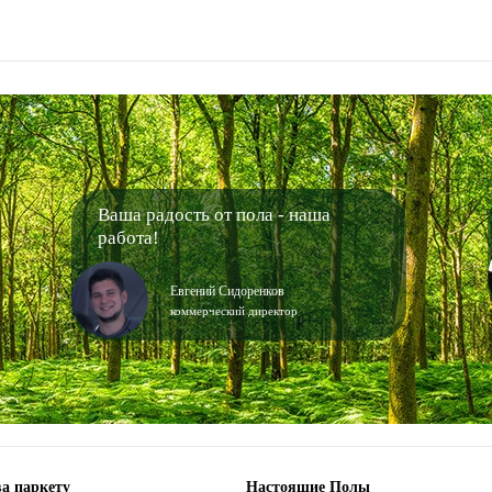
Ваша радость от пола - наша
работа!
Евгений Сидоренков
коммерческий директор
а паркету
Настоящие Полы