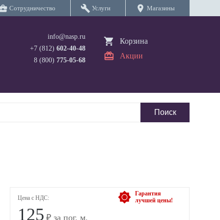
iness_center
build
location_on
Сотрудничество
Услуги
Магазины
info@nasp.ru
Корзина
+7 (812)
602-40-48
Акции
8 (800)
775-05-68
Гарантия
Цена с НДС:
лучшей цены!
125
₽ за пог. м.