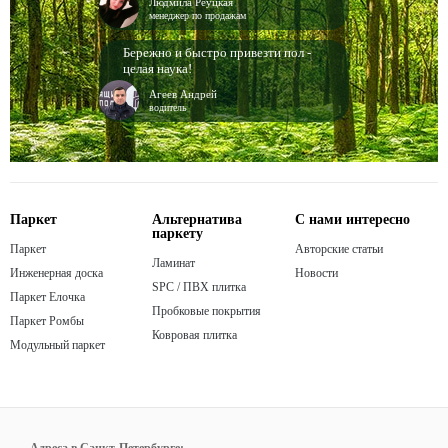
Людмила Реуцкая
менеджер по продажам
Бережно и быстро привезти пол -
целая наука!
Агеев Андрей
водитель
Паркет
Альтернатива
С нами интересно
паркету
Паркет
Авторские статьи
Ламинат
Инженерная доска
Новости
SPC / ПВХ плитка
Паркет Елочка
Пробковые покрытия
Паркет Ромбы
Ковровая плитка
Модульный паркет