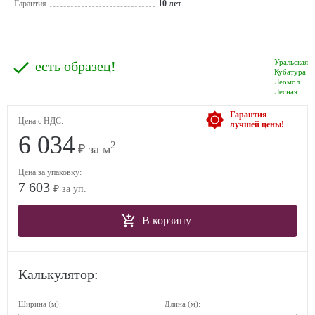
Гарантия
10 лет
Уральская
есть образец!
Кубатура
Леомол
Лесная
Гарантия
Цена с НДС:
лучшей цены!
6 034
2
₽ за м
Цена за упаковку:
7 603
₽ за уп.
В корзину
Калькулятор:
Ширина (м):
Длина (м):