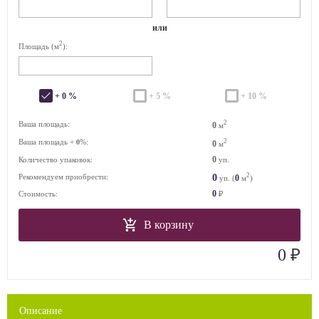
или
2
Площадь (м
):
+ 0 %
+ 5 %
+ 10 %
2
Ваша площадь:
0
м
Ваша площадь +
%:
2
0
0
м
0
Количество упаковок:
уп.
2
0
Рекомендуем приобрести:
0
уп. (
м
)
0
Стоимость:
₽
В корзину
₽
0
Описание