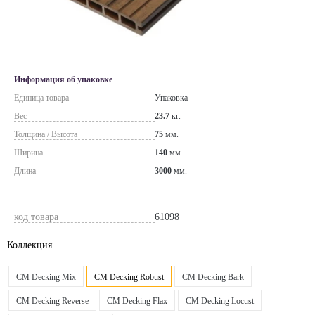
Информация об упаковке
Единица товара
Упаковка
Вес
23.7
кг.
Толщина / Высота
75
мм.
Ширина
140
мм.
Длина
3000
мм.
код товара
61098
Коллекция
CM Decking Mix
CM Decking Robust
CM Decking Bark
CM Decking Reverse
CM Decking Flax
CM Decking Locust