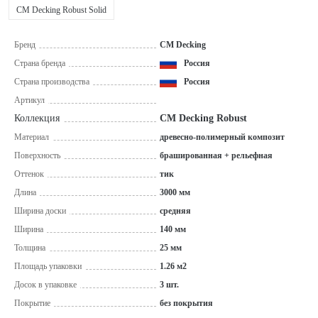
CM Decking Robust Solid
Бренд
CM Decking
Страна бренда
Россия
Страна производства
Россия
Артикул
Коллекция
CM Decking Robust
Материал
древесно-полимерный композит
Поверхность
брашированная + рельефная
Оттенок
тик
Длина
3000 мм
Ширина доски
средняя
Ширина
140 мм
Толщина
25 мм
Площадь упаковки
1.26 м2
Досок в упаковке
3 шт.
Покрытие
без покрытия