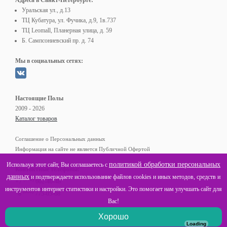
Адреса в Санкт-Петербурге:
Уральская ул., д.13
ТЦ Кубатура, ул. Фучика, д.9, 1в.737
ТЦ Leomall, Планерная улица, д. 59
Б. Сампсониевский пр. д. 74
Мы в социальных сетях:
Настоящие Полы
2009 - 2026
Каталог товаров
Соглашение о Персональных данных
Информация на сайте не является Публичной Офертой
политикой обработки персональных
Используя этот сайт, Вы соглашаетесь с
Контактные телефоны:
данных
и подтверждаете использование файлов cookies и иных методов, средств и
(812)
+7
602-40-48
инструментов интернет статистики и настройки. Это помогает нам улучшать сайт для
(800)
8
775-05-68
Вас!
Хорошо
Loading