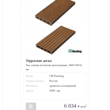
Террасная доска
Тик, шовная пустотелая двухсторонняя, 3000*140*25
мм
Бренд:
CM Decking
Страна бренда:
Россия
Материал:
древесно-полимерный
композит
Длина:
3000 мм
6 034
add_shopping_cart
2
₽ за м