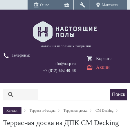
account_balance
business_center
build
location_on
О нас
Магазины
магазины напольных покрытий
call
Телефоны:
Корзина
info@nasp.ru
Акции
+7 (812)
602-40-48
search
Каталог
Терраса и Фасады
Террасная доска
CM Decking
Террасная доска из ДПК CM Decking