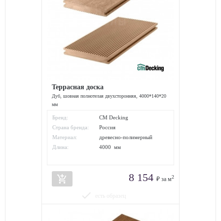
Террасная доска
Дуб, шовная полнотелая двухсторонняя, 4000*140*20
мм
Бренд:
CM Decking
Страна бренда:
Россия
Материал:
древесно-полимерный
композит
Длина:
4000 мм
8 154
add_shopping_cart
2
₽ за м
done
есть образец