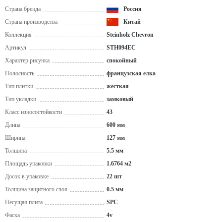
Страна бренда
Россия
Страна производства
Китай
Коллекция
Steinholz Chevron
Артикул
STH094EC
Характер рисунка
спокойный
Полосность
французская елка
Тип плитки
жесткая
Тип укладки
замковый
Класс износостойкости
43
Длина
600 мм
Ширина
127 мм
Толщина
5.5 мм
Площадь упаковки
1.6764 м2
Досок в упаковке
22 шт
Толщина защитного слоя
0.5 мм
Несущая плита
SPC
Фаска
4v