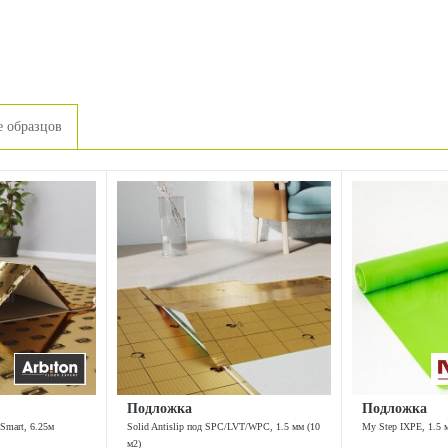
 образцов
Подложка
Подложка
 Smart, 6.25м
Solid Antislip под SPC/LVT/WPC, 1.5 мм (10
My Step IXPE, 1.5 
м2)