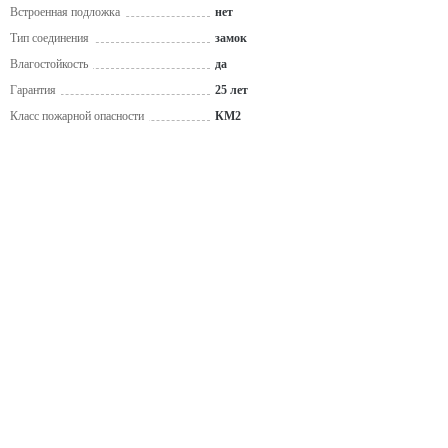
Встроенная подложка
нет
Тип соединения
замок
Влагостойкость
да
Гарантия
25 лет
Класс пожарной опасности
КМ2