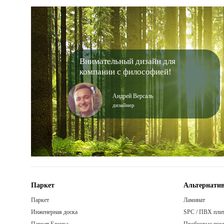
Внимательный дизайн для
компании с философией!
Андрей Версаль
дизайнер
Паркет
Альтернатив
Паркет
Ламинат
Инженерная доска
SPC / ПВХ пли