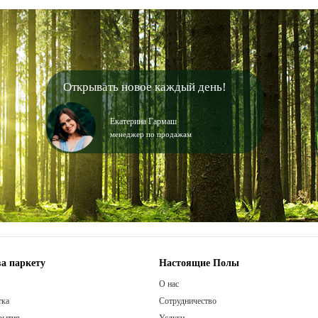
Открывать новое каждый день!
Екатерина Гармаш
менеджер по продажам
а паркету
Настоящие Полы
О нас
тка
Сотрудничество