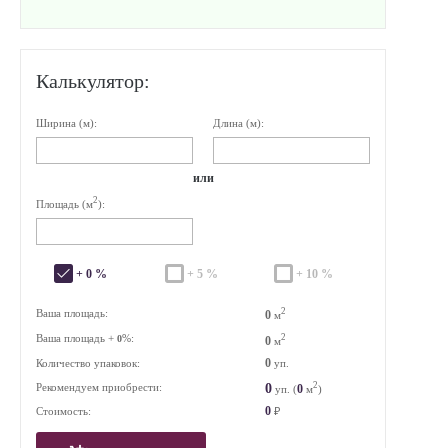
Калькулятор:
Ширина (м):
Длина (м):
или
2
Площадь (м
):
+ 0 %
+ 5 %
+ 10 %
2
Ваша площадь:
0
м
Ваша площадь +
%:
2
0
0
м
0
Количество упаковок:
уп.
2
0
Рекомендуем приобрести:
0
уп. (
м
)
0
Стоимость:
₽