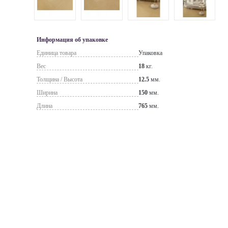
Информация об упаковке
Единица товара
Упаковка
Вес
18
кг.
Толщина / Высота
12.5
мм.
Ширина
150
мм.
Длина
765
мм.