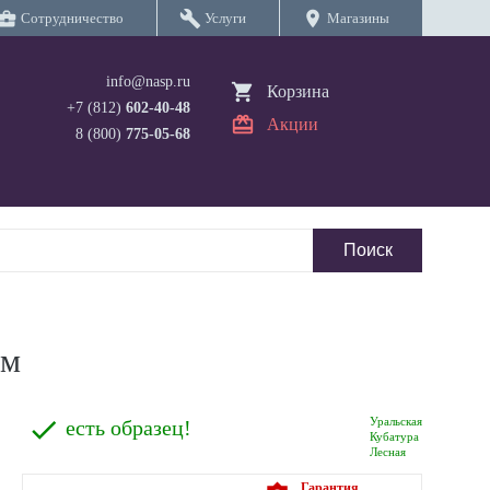
iness_center
build
location_on
Сотрудничество
Услуги
Магазины
info@nasp.ru
Корзина
+7 (812)
602-40-48
Акции
8 (800)
775-05-68
мм
Уральская
есть образец!
Кубатура
Лесная
Гарантия