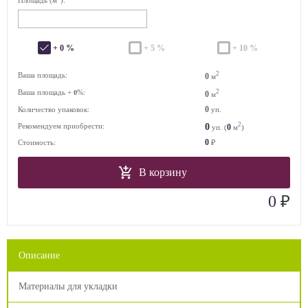
+ 0 %
+ 5 %
+ 10 %
2
Ваша площадь:
0
м
Ваша площадь +
%:
2
0
0
м
0
Количество упаковок:
уп.
2
0
Рекомендуем приобрести:
0
уп. (
м
)
0
Стоимость:
₽
В корзину
₽
0
Описание
Материалы для укладки