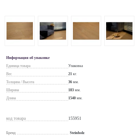
Информация об упаковке
Единица товара
Упаковка
Вес
21
кг.
Толщина / Высота
36
мм.
Ширина
183
мм.
Длина
1540
мм.
код товара
155951
Бренд
Steinholz