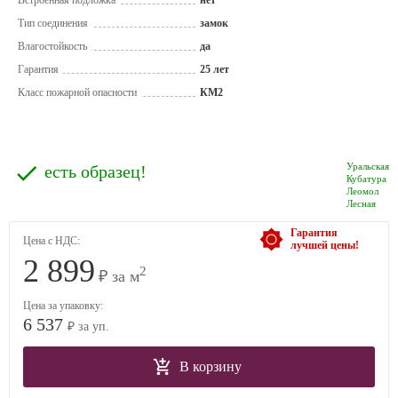
Встроенная подложка
нет
Тип соединения
замок
Влагостойкость
да
Гарантия
25 лет
Класс пожарной опасности
КМ2
Уральская
есть образец!
Кубатура
Леомол
Лесная
Гарантия
Цена с НДС:
лучшей цены!
2 899
2
₽ за м
Цена за упаковку:
6 537
₽ за уп.
В корзину