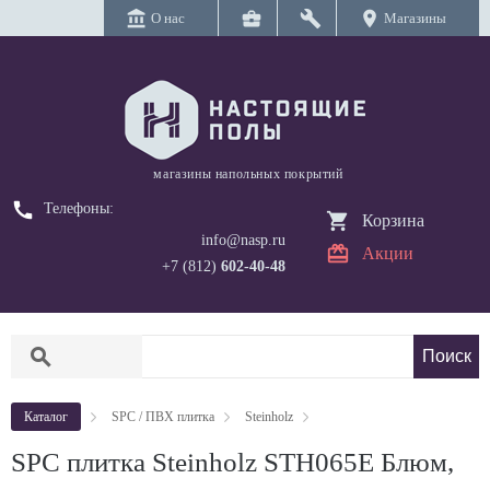
account_balance
business_center
build
location_on
О нас
Магазины
магазины напольных покрытий
call
Телефоны:
Корзина
info@nasp.ru
Акции
+7 (812)
602-40-48
search
Каталог
SPC / ПВХ плитка
Steinholz
SPC плитка Steinholz STH065E Блюм,