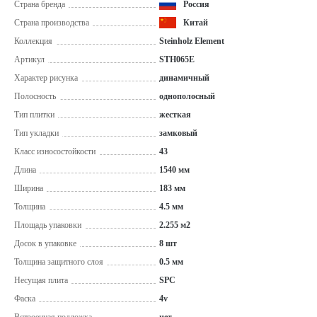
Страна бренда
Россия
Страна производства
Китай
Коллекция
Steinholz Element
Артикул
STH065E
Характер рисунка
динамичный
Полосность
однополосный
Тип плитки
жесткая
Тип укладки
замковый
Класс износостойкости
43
Длина
1540 мм
Ширина
183 мм
Толщина
4.5 мм
Площадь упаковки
2.255 м2
Досок в упаковке
8 шт
Толщина защитного слоя
0.5 мм
Несущая плита
SPC
Фаска
4v