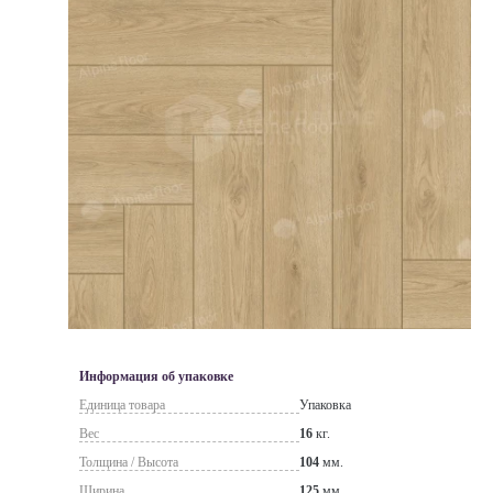
Информация об упаковке
Единица товара
Упаковка
Вес
16
кг.
Толщина / Высота
104
мм.
Ширина
125
мм.