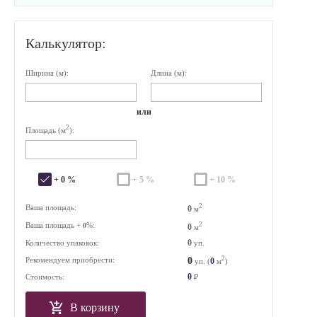
Калькулятор:
Ширина (м):
Длина (м):
или
2
Площадь (м
):
+ 0 %
+ 5 %
+ 10 %
2
Ваша площадь:
0
м
Ваша площадь +
%:
2
0
0
м
0
Количество упаковок:
уп.
2
0
Рекомендуем приобрести:
0
уп. (
м
)
0
Стоимость:
₽
В корзину