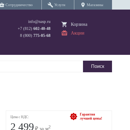
iness_center
build
location_on
Сотрудничество
Услуги
Магазины
info@nasp.ru
Корзина
+7 (812)
602-40-48
Акции
8 (800)
775-05-68
Гарантия
Цена с НДС:
лучшей цены!
2 499
2
₽ за м