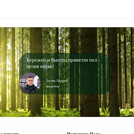
Бережно и быстро привезти пол -
целая наука!
Агеев Андрей
водитель