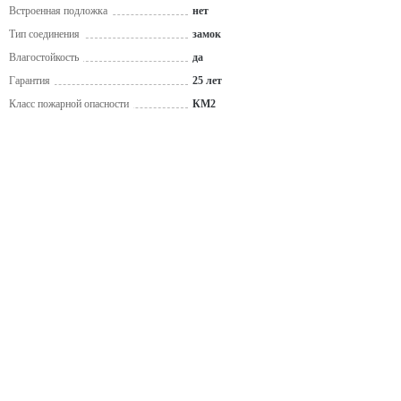
Встроенная подложка
нет
Тип соединения
замок
Влагостойкость
да
Гарантия
25 лет
Класс пожарной опасности
КМ2