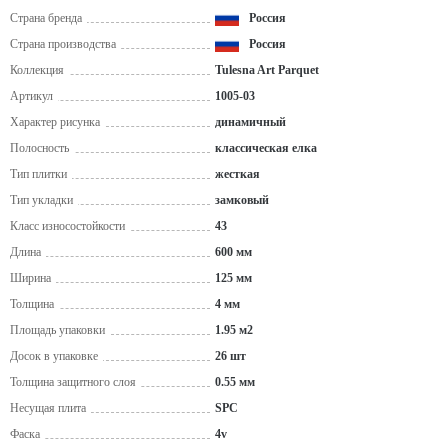
Страна бренда
Россия
Страна производства
Россия
Коллекция
Tulesna Art Parquet
Артикул
1005-03
Характер рисунка
динамичный
Полосность
классическая елка
Тип плитки
жесткая
Тип укладки
замковый
Класс износостойкости
43
Длина
600 мм
Ширина
125 мм
Толщина
4 мм
Площадь упаковки
1.95 м2
Досок в упаковке
26 шт
Толщина защитного слоя
0.55 мм
Несущая плита
SPC
Фаска
4v