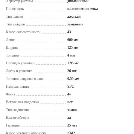
Характер рисунка
динамичный
Полосность
классическая елка
Тип плитки
жесткая
Тип укладки
замковый
Класс износостойкости
43
Длина
600 мм
Ширина
125 мм
Толщина
4 мм
Площадь упаковки
1.95 м2
Досок в упаковке
26 шт
Толщина защитного слоя
0.55 мм
Несущая плита
SPC
Фаска
4v
Встроенная подложка
нет
Тип соединения
замок
Влагостойкость
да
Гарантия
25 лет
Класс пожарной опасности
КМ2