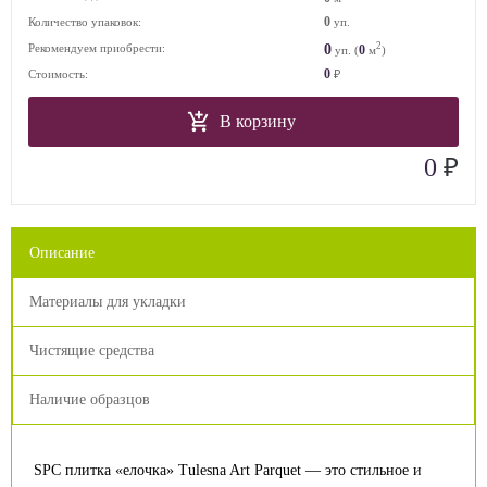
0
Количество упаковок:
уп.
2
0
Рекомендуем приобрести:
0
уп. (
м
)
0
Стоимость:
₽
В корзину
₽
0
Описание
Материалы для укладки
Чистящие средства
Наличие образцов
SPC плитка «елочка» Tulesna Art Parquet — это стильное и