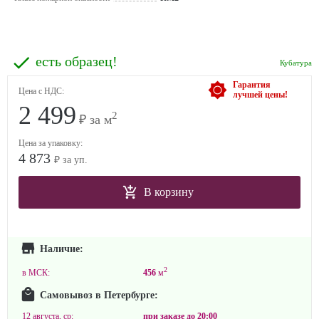
есть образец!
Кубатура
Гарантия
Цена с НДС:
лучшей цены!
2 499
2
₽ за м
Цена за упаковку:
4 873
₽ за уп.
В корзину
Наличие:
2
в МСК:
456
м
Самовывоз в Петербурге:
12 августа, ср:
при заказе до
20:00