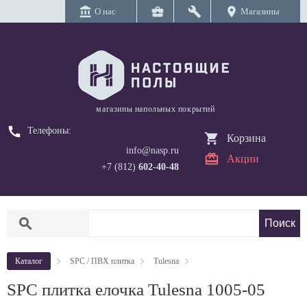
account_balance
business_center
build
location_on
О нас
Магазины
магазины напольных покрытий
call
Телефоны:
Корзина
info@nasp.ru
Акции
+7 (812)
602-40-48
search
Каталог
SPC / ПВХ плитка
Tulesna
SPC плитка елочка Tulesna 1005-05