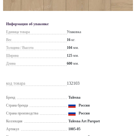
Информация об упаковке
Единица товара
Упаковка
Вес
16
кг.
Толщина / Высота
104
мм.
Ширина
125
мм.
Длина
600
мм.
код товара
132103
Бренд
Tulesna
Страна бренда
Россия
Страна производства
Россия
Коллекция
Tulesna Art Parquet
Артикул
1005-05