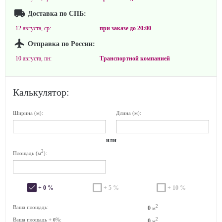
Доставка по СПБ:
12 августа, ср:
при заказе до
20:00
Отправка по России:
10 августа, пн:
Транспортной компанией
Калькулятор:
Ширина (м):
Длина (м):
или
2
Площадь (м
):
+ 0 %
+ 5 %
+ 10 %
2
Ваша площадь:
0
м
Ваша площадь +
%:
2
0
0
м