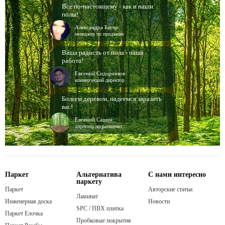
Все по-настоящему - как и наши
полы!
Александра Бауэр
менеджер по продажам
Ваша радость от пола - наша
работа!
Евгений Сидоренков
коммерческий директор
Болеем деревом, надеемся заразить
вас!
Евгений Сашин
директор по развитию
Паркет
Альтернатива
С нами интересно
паркету
Паркет
Авторские статьи
Ламинат
Инженерная доска
Новости
SPC / ПВХ плитка
Паркет Елочка
Пробковые покрытия