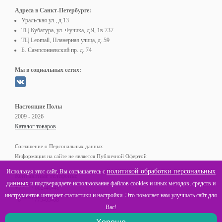
Адреса в Санкт-Петербурге:
Уральская ул., д.13
ТЦ Кубатура, ул. Фучика, д.9, 1в.737
ТЦ Leomall, Планерная улица, д. 59
Б. Сампсониевский пр. д. 74
Мы в социальных сетях:
Настоящие Полы
2009 - 2026
Каталог товаров
Соглашение о Персональных данных
Информация на сайте не является Публичной Офертой
политикой обработки персональных
Используя этот сайт, Вы соглашаетесь с
Контактные телефоны:
данных
и подтверждаете использование файлов cookies и иных методов, средств и
(812)
+7
602-40-48
инструментов интернет статистики и настройки. Это помогает нам улучшать сайт для
(800)
8
775-05-68
Вас!