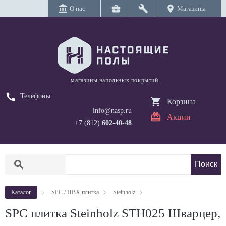
account_balance
business_center
build
location_on
О нас
Магазины
магазины напольных покрытий
call
Телефоны:
Корзина
info@nasp.ru
Акции
+7 (812)
602-40-48
search
Каталог
SPC / ПВХ плитка
Steinholz
SPC плитка Steinholz STH025 Шварцер,