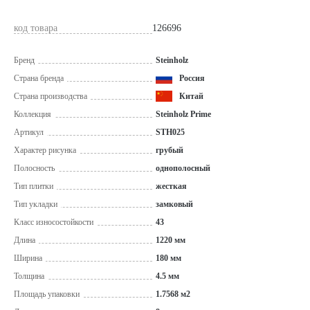
код товара
126696
Бренд
Steinholz
Страна бренда
Россия
Страна производства
Китай
Коллекция
Steinholz Prime
Артикул
STH025
Характер рисунка
грубый
Полосность
однополосный
Тип плитки
жесткая
Тип укладки
замковый
Класс износостойкости
43
Длина
1220 мм
Ширина
180 мм
Толщина
4.5 мм
Площадь упаковки
1.7568 м2