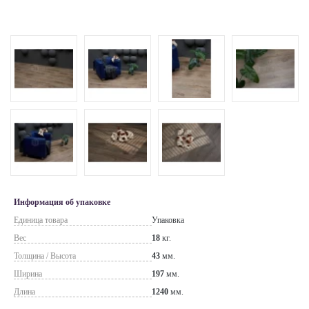
Информация об упаковке
Единица товара
Упаковка
Вес
18
кг.
Толщина / Высота
43
мм.
Ширина
197
мм.
Длина
1240
мм.