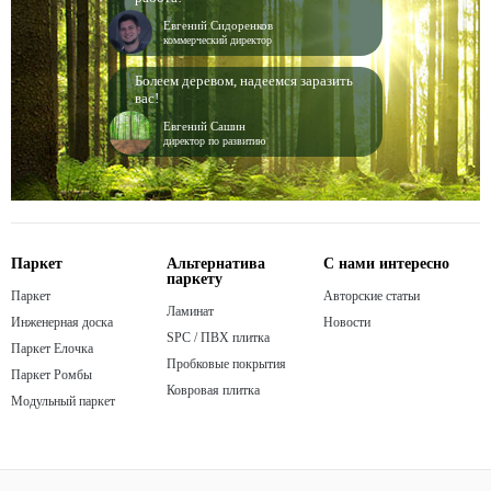
Евгений Сидоренков
коммерческий директор
Болеем деревом, надеемся заразить
вас!
Евгений Сашин
директор по развитию
Паркет
Альтернатива
С нами интересно
паркету
Паркет
Авторские статьи
Ламинат
Инженерная доска
Новости
SPC / ПВХ плитка
Паркет Елочка
Пробковые покрытия
Паркет Ромбы
Ковровая плитка
Модульный паркет