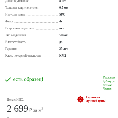
Досок в упаковке
8 шт
Толщина защитного слоя
0.5 мм
Несущая плита
SPC
Фаска
4v
Встроенная подложка
нет
Тип соединения
замок
Влагостойкость
да
Гарантия
25 лет
Класс пожарной опасности
КМ2
Уральская
есть образец!
Кубатура
Леомол
Лесная
Гарантия
Цена с НДС:
лучшей цены!
2 699
2
₽ за м