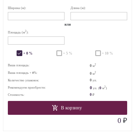
Ширина (м):
Длина (м):
или
2
Площадь (м
):
+ 0 %
+ 5 %
+ 10 %
2
Ваша площадь:
0
м
Ваша площадь +
%:
2
0
0
м
0
Количество упаковок:
уп.
2
0
Рекомендуем приобрести:
0
уп. (
м
)
0
Стоимость:
₽
В корзину
₽
0