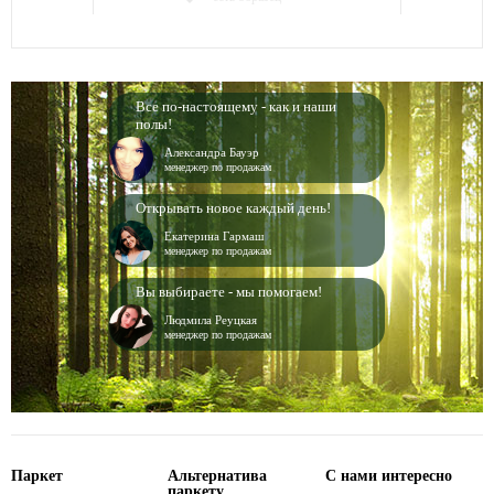
Все по-настоящему - как и наши
полы!
Александра Бауэр
менеджер по продажам
Открывать новое каждый день!
Екатерина Гармаш
менеджер по продажам
Вы выбираете - мы помогаем!
Людмила Реуцкая
менеджер по продажам
Паркет
Альтернатива
С нами интересно
паркету