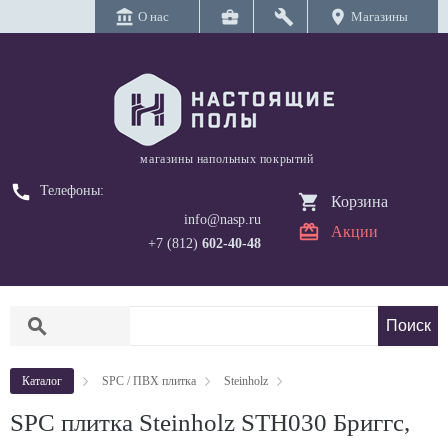
account_balance
business_center
build
location_on
О нас
Магазины
магазины напольных покрытий
call
Телефоны:
Корзина
info@nasp.ru
Акции
+7 (812)
602-40-48
search
Каталог
SPC / ПВХ плитка
Steinholz
SPC плитка Steinholz STH030 Бриггс,