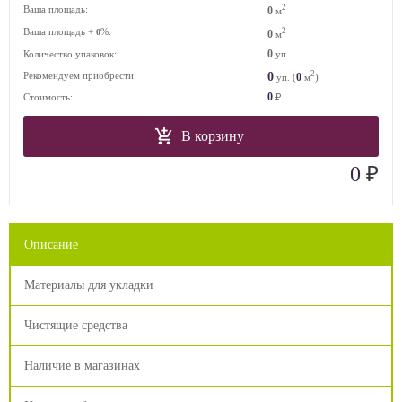
2
Ваша площадь:
0
м
Ваша площадь +
%:
2
0
0
м
0
Количество упаковок:
уп.
2
0
Рекомендуем приобрести:
0
уп. (
м
)
0
Стоимость:
₽
В корзину
₽
0
Описание
Материалы для укладки
Чистящие средства
Наличие в магазинах