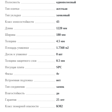
Полосность
однополосный
Тип плитки
жесткая
Тип укладки
замковый
Класс износостойкости
43
Длина
1220 мм
Ширина
180 мм
Толщина
4.5 мм
Площадь упаковки
1.7568 м2
Досок в упаковке
8 шт
Толщина защитного слоя
0.5 мм
Несущая плита
SPC
Фаска
4v
Встроенная подложка
нет
Тип соединения
замок
Влагостойкость
да
Гарантия
25 лет
Класс пожарной опасности
КМ2