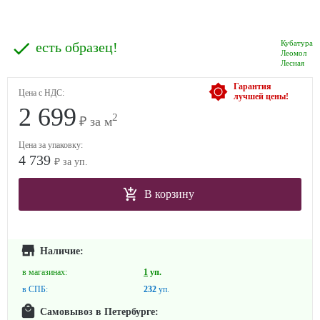
Кубатура
есть образец!
Леомол
Лесная
Гарантия
Цена с НДС:
лучшей цены!
2 699
2
₽ за м
Цена за упаковку:
4 739
₽ за уп.
В корзину
Наличие:
в магазинах:
1
уп.
в СПБ:
232
уп.
Самовывоз в Петербурге: