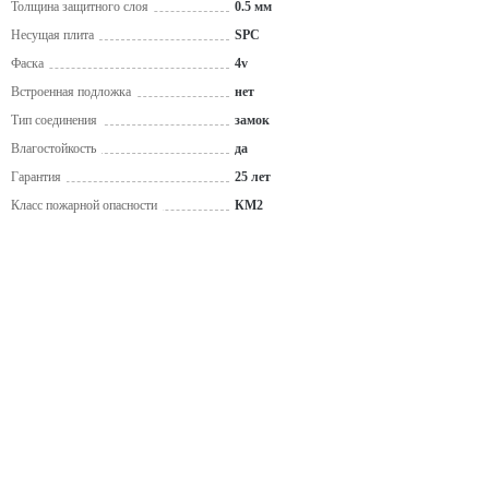
Толщина защитного слоя
0.5 мм
Несущая плита
SPC
Фаска
4v
Встроенная подложка
нет
Тип соединения
замок
Влагостойкость
да
Гарантия
25 лет
Класс пожарной опасности
КМ2