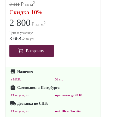
2
3 111
₽ за м
Скидка 10%
2 800
2
₽ за м
Цена за упаковку:
3 668
₽ за уп.
В корзину
Наличие:
в МСК:
53
уп.
Самовывоз в Петербурге:
13 августа, чт:
при заказе до
20:00
Доставка по СПБ:
13 августа, чт:
по СПБ и Лен.обл