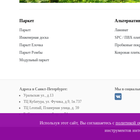
Паркет
Альтернатив
Паркет
Ламинат
Инженерная доска
SPC / ПВХ пли
Паркет Елочка
Пробковые пок
Паркет Ромбы
Ковровая плитк
Модульный паркет
Адреса в Санкт-Петербурге:
Мы в социальн
Уральская ул., д.13
ТЦ Кубатура, ул. Фучика, д.9, 1в.737
ТЦ Leomall, Планерная улица, д. 59
Б. Сампсониевский пр. д. 74
Используя этот сайт, Вы соглашаетесь с
политикой о
инструментов инте