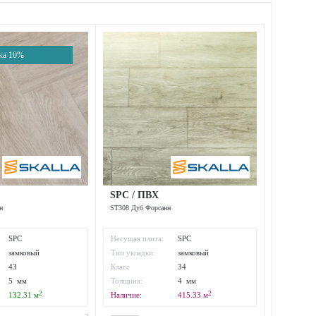
ка 10%
SPC / ПВХ
н
ST308 Дуб Форсанн
SPC
Несущая плита:
SPC
замковый
Тип укладки:
замковый
43
Класс
34
:
износостойкости:
5 мм
Толщина:
4 мм
2
2
132.31
м
Наличие:
415.33
м