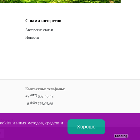
С нами интересно
Авторские статьи
Новости
Контактные телефоны:
(812)
+7
602-40-48
(800)
8
775-05-68
 Офертой
okies и иных методов, средств и
Хорошо
0
₽
0
Loading