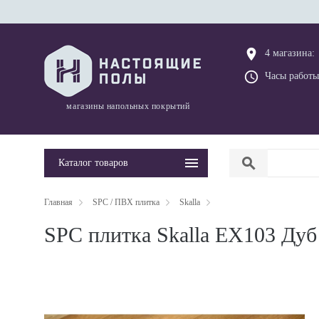
place
4 магазина:
query_builder
Часы работы
магазины напольных покрытий
search
Каталог товаров
Главная
SPC / ПВХ плитка
Skalla
SPC плитка Skalla EX103 Дуб