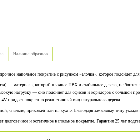
ва
Наличие образцов
 прочное напольное покрытие с рисунком «елочка», которое подойдет д
а) — материала, который прочнее ПВХ и стабильнее дерева, не боится в
высокую нагрузку — оно подойдет для офисов и коридоров с большой п
а 4V придает покрытию реалистичный вид натурального дерева.
иной, спальне, прихожей или на кухне. Благодаря замковому типу уклад
ет долговечное и эстетичное напольное покрытие. Гарантия 25 лет подтв