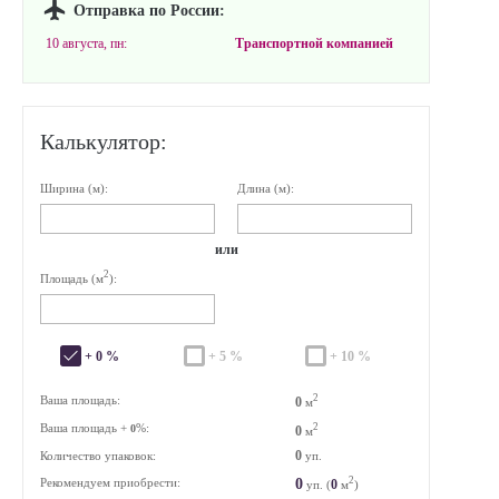
Отправка по России:
10 августа, пн:
Транспортной компанией
Калькулятор:
Ширина (м):
Длина (м):
или
2
Площадь (м
):
+ 0 %
+ 5 %
+ 10 %
2
Ваша площадь:
0
м
Ваша площадь +
%:
2
0
0
м
0
Количество упаковок:
уп.
2
0
Рекомендуем приобрести:
0
уп. (
м
)