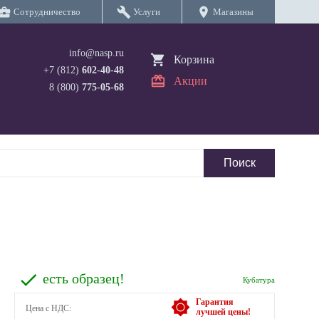
iness_center
build
location_on
Сотрудничество
Услуги
Магазины
info@nasp.ru
Корзина
+7 (812)
602-40-48
Акции
8 (800)
775-05-68
есть образец!
Кубатура
Гарантия
Цена с НДС:
лучшей цены!