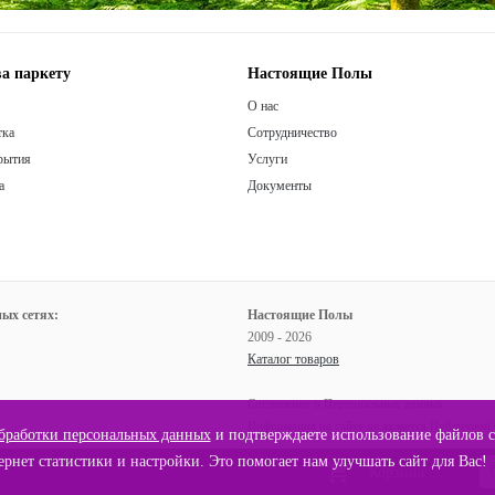
а паркету
Настоящие Полы
О нас
тка
Сотрудничество
рытия
Услуги
а
Документы
ых сетях:
Настоящие Полы
2009 - 2026
Каталог товаров
Соглашение о Персональных данных
Информация на сайте не является Публичной
бработки персональных данных
и подтверждаете использование файлов co
рнет статистики и настройки. Это помогает нам улучшать сайт для Вас!
shopping_cart
Корзина