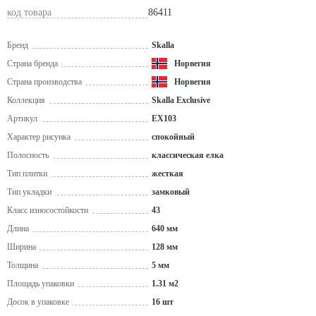
код товара
86411
Бренд
Skalla
Страна бренда
Норвегия
Страна производства
Норвегия
Коллекция
Skalla Exclusive
Артикул
EX103
Характер рисунка
спокойный
Полосность
классическая елка
Тип плитки
жесткая
Тип укладки
замковый
Класс износостойкости
43
Длина
640 мм
Ширина
128 мм
Толщина
5 мм
Площадь упаковки
1.31 м2
Досок в упаковке
16 шт