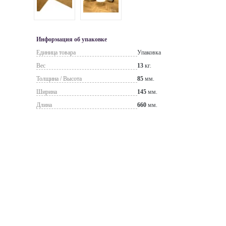
Информация об упаковке
Единица товара
Упаковка
Вес
13
кг.
Толщина / Высота
85
мм.
Ширина
145
мм.
Длина
660
мм.