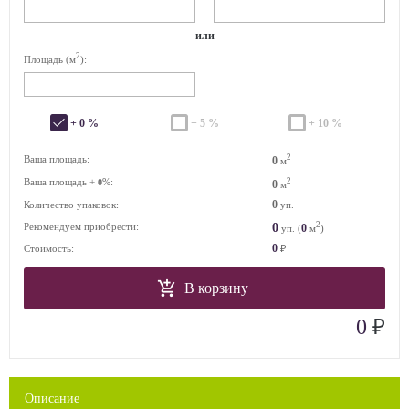
или
2
Площадь (м
):
+ 0 %
+ 5 %
+ 10 %
2
Ваша площадь:
0
м
Ваша площадь +
%:
2
0
0
м
0
Количество упаковок:
уп.
2
0
Рекомендуем приобрести:
0
уп. (
м
)
0
Стоимость:
₽
В корзину
₽
0
Описание