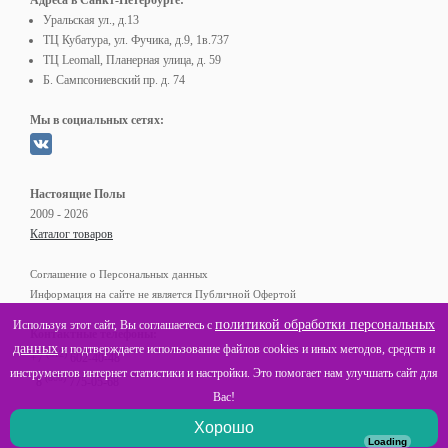
Адреса в Санкт-Петербурге:
Уральская ул., д.13
ТЦ Кубатура, ул. Фучика, д.9, 1в.737
ТЦ Leomall, Планерная улица, д. 59
Б. Сампсониевский пр. д. 74
Мы в социальных сетях:
Настоящие Полы
2009 - 2026
Каталог товаров
Соглашение о Персональных данных
Информация на сайте не является Публичной Офертой
политикой обработки персональных
Используя этот сайт, Вы соглашаетесь с
Контактные телефоны:
данных
и подтверждаете использование файлов cookies и иных методов, средств и
(812)
+7
602-40-48
инструментов интернет статистики и настройки. Это помогает нам улучшать сайт для
(800)
8
775-05-68
Вас!
Хорошо
Loading