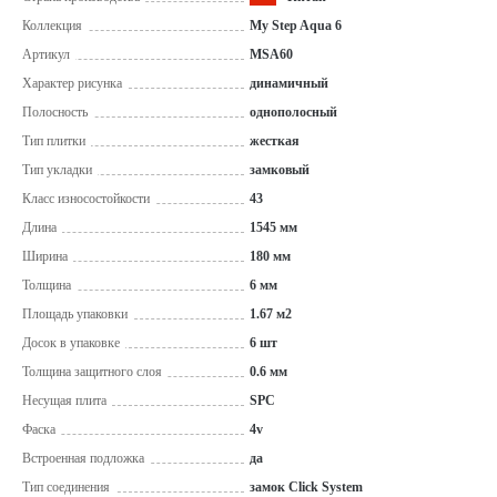
Коллекция
My Step Aqua 6
Артикул
MSA60
Характер рисунка
динамичный
Полосность
однополосный
Тип плитки
жесткая
Тип укладки
замковый
Класс износостойкости
43
Длина
1545 мм
Ширина
180 мм
Толщина
6 мм
Площадь упаковки
1.67 м2
Досок в упаковке
6 шт
Толщина защитного слоя
0.6 мм
Несущая плита
SPC
Фаска
4v
Встроенная подложка
да
Тип соединения
замок Click System