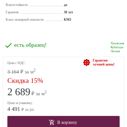
Влагостойкость
да
Гарантия
30 лет
Класс пожарной опасности
КМ3
Уральская
есть образец!
Кубатура
Лесная
Гарантия
Цена с НДС:
лучшей цены!
2
3 164
₽ за м
Скидка 15%
2 689
2
₽ за м
Цена за упаковку:
4 491
₽ за уп.
В корзину