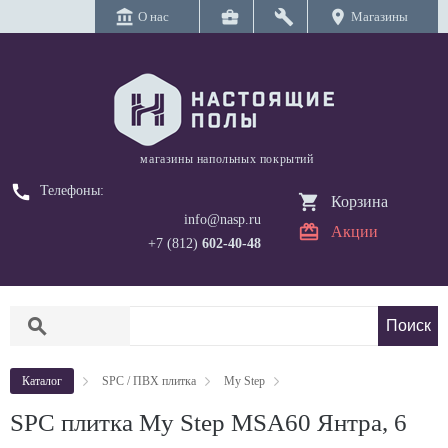
account_balance
business_center
build
location_on
О нас
Магазины
магазины напольных покрытий
call
Телефоны:
Корзина
info@nasp.ru
Акции
+7 (812)
602-40-48
search
Каталог
SPC / ПВХ плитка
My Step
SPC плитка My Step MSA60 Янтра, 6