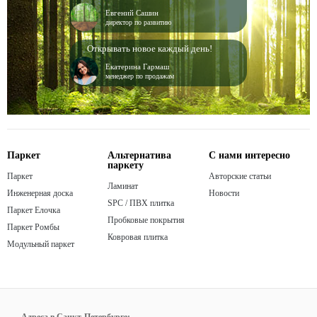
Евгений Сашин
директор по развитию
Открывать новое каждый день!
Екатерина Гармаш
менеджер по продажам
Паркет
Альтернатива
С нами интересно
паркету
Паркет
Авторские статьи
Ламинат
Инженерная доска
Новости
SPC / ПВХ плитка
Паркет Елочка
Пробковые покрытия
Паркет Ромбы
Ковровая плитка
Модульный паркет