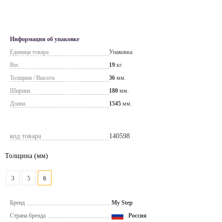
Информация об упаковке
Единица товара
Упаковка
Вес
19
кг.
Толщина / Высота
36
мм.
Ширина
180
мм.
Длина
1545
мм.
код товара
140598
Толщина
(мм)
3
5
6
Бренд
My Step
Страна бренда
Россия