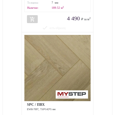
износостойкости:
Толщина:
7 мм
2
Наличие:
189.52
м
4 490
add_shopping_cart
2
₽ за м
done
есть образец
SPC / ПВХ
EWH-7097, 710*142*5 мм