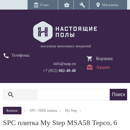
account_balance
business_center
build
location_on
О нас
Магазины
магазины напольных покрытий
call
Телефоны:
Корзина
info@nasp.ru
Акции
+7 (812)
602-40-48
search
Каталог
SPC / ПВХ плитка
My Step
SPC плитка My Step MSA58 Терсо, 6