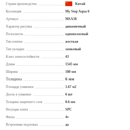
Страна производства
Китай
Коллекция
My Step Aqua 6
Артикул
MSA58
Характер рисунка
динамичный
Полосность
однополосный
Тип плитки
жесткая
Тип укладки
замковый
Класс износостойкости
43
Длина
1545 мм
Ширина
180 мм
Толщина
6 мм
Площадь упаковки
1.67 м2
Досок в упаковке
6 шт
Толщина защитного слоя
0.6 мм
Несущая плита
SPC
Фаска
4v
Встроенная подложка
да