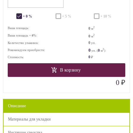
+ 0 %
+ 5 %
+ 10 %
2
Ваша площадь:
0
м
Ваша площадь +
%:
2
0
0
м
0
Количество упаковок:
уп.
2
0
Рекомендуем приобрести:
0
уп. (
м
)
0
Стоимость:
₽
В корзину
₽
0
Описание
Материалы для укладки
Чистящие средства