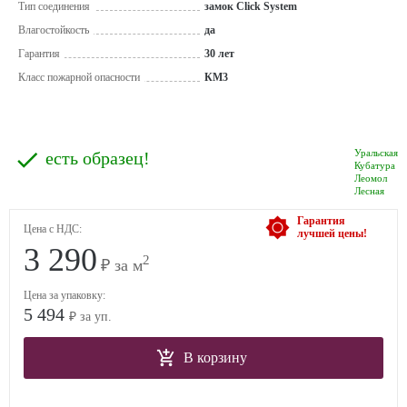
Тип соединения
замок Click System
Влагостойкость
да
Гарантия
30 лет
Класс пожарной опасности
КМ3
Уральская
есть образец!
Кубатура
Леомол
Лесная
Гарантия
Цена с НДС:
лучшей цены!
3 290
2
₽ за м
Цена за упаковку:
5 494
₽ за уп.
В корзину