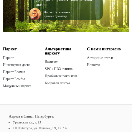
актив!
Дарья Нахапетова
главный бухгалтер
Паркет
Альтернатива
С нами интересно
паркету
Паркет
Авторские статьи
Ламинат
Инженерная доска
Новости
SPC / ПВХ плитка
Паркет Елочка
Пробковые покрытия
Паркет Ромбы
Ковровая плитка
Модульный паркет
Адреса в Санкт-Петербурге:
Уральская ул., д.13
ТЦ Кубатура, ул. Фучика, д.9, 1в.737