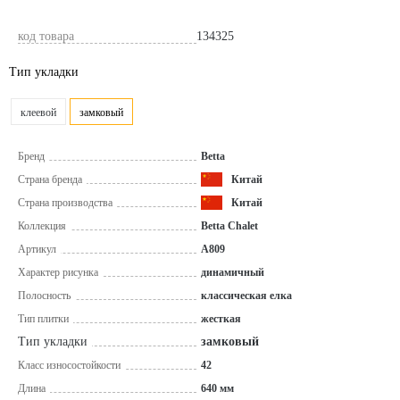
код товара
134325
Тип укладки
клеевой
замковый
Бренд
Betta
Страна бренда
Китай
Страна производства
Китай
Коллекция
Betta Chalet
Артикул
A809
Характер рисунка
динамичный
Полосность
классическая елка
Тип плитки
жесткая
Тип укладки
замковый
Класс износостойкости
42
Длина
640 мм