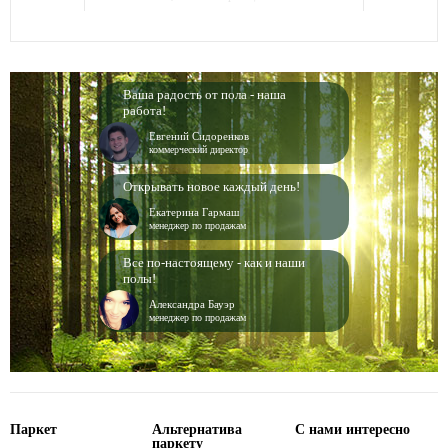
Ваша радость от пола - наша
работа!
Евгений Сидоренков
коммерческий директор
Открывать новое каждый день!
Екатерина Гармаш
менеджер по продажам
Все по-настоящему - как и наши
полы!
Александра Бауэр
менеджер по продажам
Паркет
Альтернатива
С нами интересно
паркету