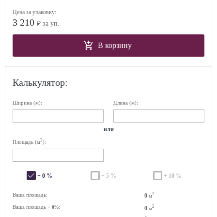
Цена за упаковку:
3 210
₽ за уп.
В корзину
Калькулятор:
Ширина (м):
Длина (м):
или
2
Площадь (м
):
+ 0 %
+ 5 %
+ 10 %
2
Ваша площадь:
0
м
Ваша площадь +
%:
2
0
0
м