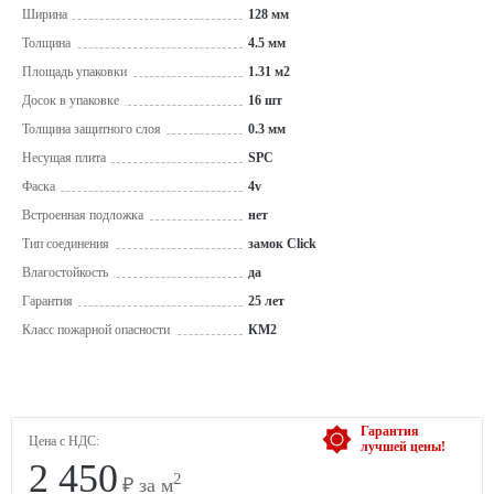
Ширина
128 мм
Толщина
4.5 мм
Площадь упаковки
1.31 м2
Досок в упаковке
16 шт
Толщина защитного слоя
0.3 мм
Несущая плита
SPC
Фаска
4v
Встроенная подложка
нет
Тип соединения
замок Click
Влагостойкость
да
Гарантия
25 лет
Класс пожарной опасности
КМ2
Гарантия
Цена с НДС:
лучшей цены!
2 450
2
₽ за м