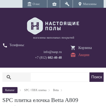
account_balance
business_center
build
location_on
О нас
Магазины
магазины напольных покрытий
call
Телефоны:
Корзина
info@nasp.ru
Акции
+7 (812)
602-40-48
search
Каталог
SPC / ПВХ плитка
Betta
SPC плитка елочка Betta A809