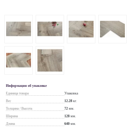
Информация об упаковке
Единица товара
Упаковка
Вес
12.28
кг.
Толщина / Высота
72
мм.
Ширина
128
мм.
Длина
640
мм.