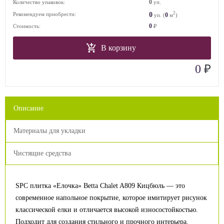
0
Количество упаковок:
уп.
2
0
Рекомендуем приобрести:
0
уп. (
м
)
0
Стоимость:
₽
В корзину
₽
0
Описание
Материалы для укладки
Чистящие средства
SPC плитка «Елочка» Betta Chalet A809 Кицбюль — это
современное напольное покрытие, которое имитирует рисунок
классической елки и отличается высокой износостойкостью.
Подходит для создания стильного и прочного интерьера.