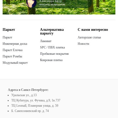
Александра Бауэр
менеджер по продажам
Паркет
Альтернатива
С нами интересно
паркету
Паркет
Авторские статьи
Ламинат
Инженерная доска
Новости
SPC / ПВХ плитка
Паркет Елочка
Пробковые покрытия
Паркет Ромбы
Ковровая плитка
Модульный паркет
Адреса в Санкт-Петербурге:
Уральская ул., д.13
ТЦ Кубатура, ул. Фучика, д.9, 1в.737
ТЦ Leomall, Планерная улица, д. 59
Б. Сампсониевский пр. д. 74