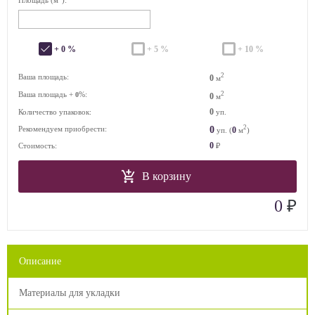
+ 0 %
+ 5 %
+ 10 %
2
Ваша площадь:
0
м
Ваша площадь +
%:
2
0
0
м
0
Количество упаковок:
уп.
2
0
Рекомендуем приобрести:
0
уп. (
м
)
0
Стоимость:
₽
В корзину
₽
0
Описание
Материалы для укладки