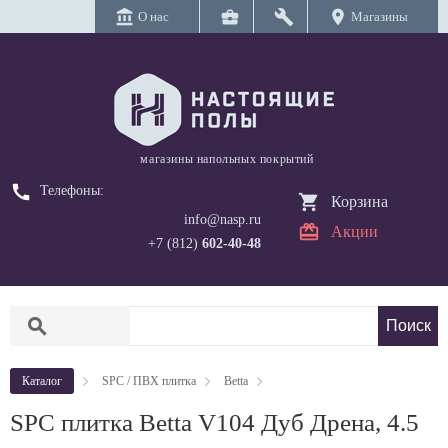
account_balance
business_center
build
location_on
О нас
Магазины
магазины напольных покрытий
call
Телефоны:
Корзина
info@nasp.ru
Акции
+7 (812)
602-40-48
search
Каталог
SPC / ПВХ плитка
Betta
SPC плитка Betta V104 Дуб Дрена, 4.5