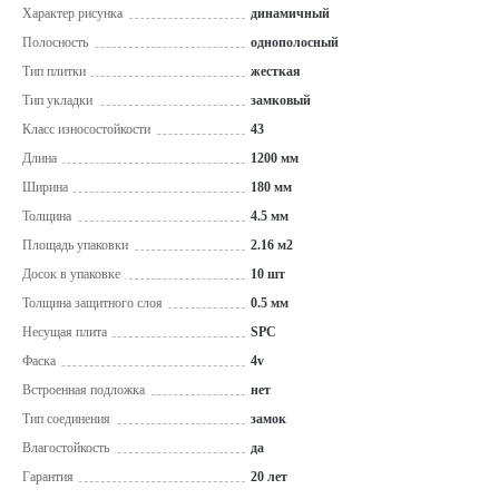
Характер рисунка
динамичный
Полосность
однополосный
Тип плитки
жесткая
Тип укладки
замковый
Класс износостойкости
43
Длина
1200 мм
Ширина
180 мм
Толщина
4.5 мм
Площадь упаковки
2.16 м2
Досок в упаковке
10 шт
Толщина защитного слоя
0.5 мм
Несущая плита
SPC
Фаска
4v
Встроенная подложка
нет
Тип соединения
замок
Влагостойкость
да
Гарантия
20 лет