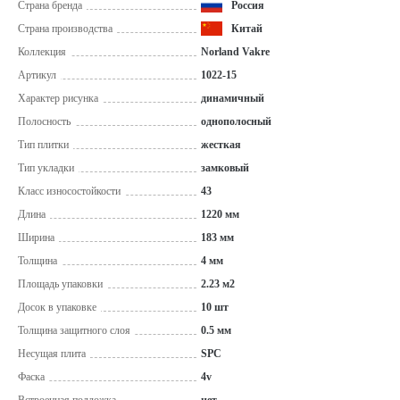
Страна бренда
Россия
Страна производства
Китай
Коллекция
Norland Vakre
Артикул
1022-15
Характер рисунка
динамичный
Полосность
однополосный
Тип плитки
жесткая
Тип укладки
замковый
Класс износостойкости
43
Длина
1220 мм
Ширина
183 мм
Толщина
4 мм
Площадь упаковки
2.23 м2
Досок в упаковке
10 шт
Толщина защитного слоя
0.5 мм
Несущая плита
SPC
Фаска
4v