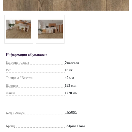
Информация об упаковке
Единица товара
Упаковка
Вес
18
кг.
Толщина / Высота
40
мм.
Ширина
183
мм.
Длина
1220
мм.
код товара
165095
Бренд
Alpine Floor