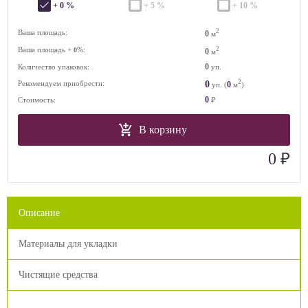
+ 0 %
+ 5 %
+ 10 %
2
Ваша площадь:
0
м
Ваша площадь +
%:
2
0
0
м
0
Количество упаковок:
уп.
2
0
Рекомендуем приобрести:
0
уп. (
м
)
0
Стоимость:
₽
В корзину
₽
0
Описание
Материалы для укладки
Чистящие средства