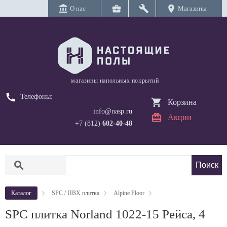
account_balance
business_center
build
location_on
О нас
Магазины
магазины напольных покрытий
call
Телефоны:
Корзина
info@nasp.ru
Акции
+7 (812)
602-40-48
search
Каталог
SPC / ПВХ плитка
Alpine Floor
SPC плитка Norland 1022-15 Рейса, 4