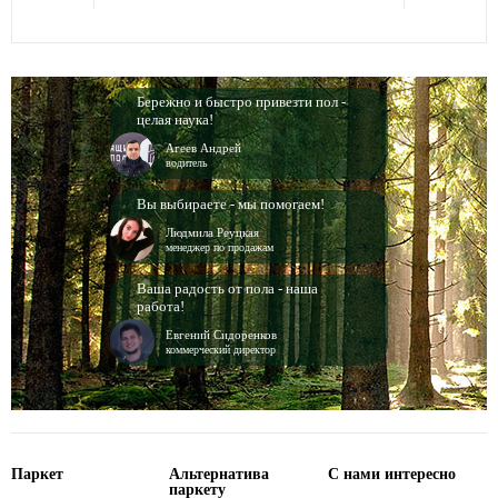
Бережно и быстро привезти пол -
целая наука!
Агеев Андрей
водитель
Вы выбираете - мы помогаем!
Людмила Реуцкая
менеджер по продажам
Ваша радость от пола - наша
работа!
Евгений Сидоренков
коммерческий директор
Паркет
Альтернатива
С нами интересно
паркету