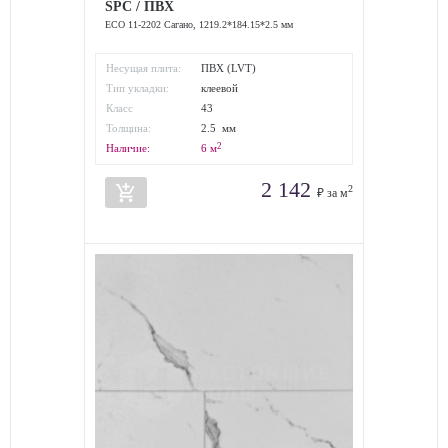
SPC / ПВХ
ECO 11-2202 Сагано, 1219.2*184.15*2.5 мм
Несущая плита:
ПВХ (LVT)
Тип укладки:
клеевой
Класс
43
износостойкости:
Толщина:
2.5 мм
2
Наличие:
6
м
2 142
add_shopping_cart
2
₽ за м