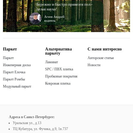
Бережно и быстро привезти пол -
целая наука!
Агеев Андрей
водитель
Паркет
Альтернатива
С нами интересно
паркету
Паркет
Авторские статьи
Ламинат
Инженерная доска
Новости
SPC / ПВХ плитка
Паркет Елочка
Пробковые покрытия
Паркет Ромбы
Ковровая плитка
Модульный паркет
Адреса в Санкт-Петербурге:
Уральская ул., д.13
ТЦ Кубатура, ул. Фучика, д.9, 1в.737