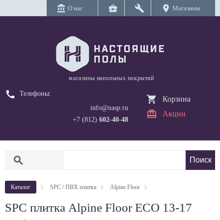
account_balance
business_center
build
location_on
О нас
Магазины
магазины напольных покрытий
call
Телефоны:
Корзина
info@nasp.ru
Акции
+7 (812)
602-40-48
search
Каталог
SPC / ПВХ плитка
Alpine Floor
SPC плитка Alpine Floor ECO 13-17