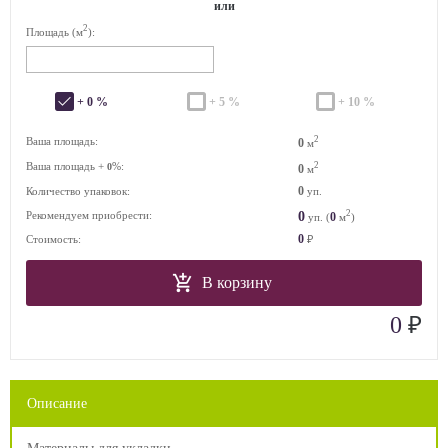
или
2
Площадь (м
):
+ 0 %
+ 5 %
+ 10 %
2
Ваша площадь:
0
м
Ваша площадь +
%:
2
0
0
м
0
Количество упаковок:
уп.
2
0
Рекомендуем приобрести:
0
уп. (
м
)
0
Стоимость:
₽
В корзину
₽
0
Описание