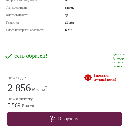
Встроенная подложка
нет
Тип соединения
замок
Влагостойкость
да
Гарантия
25 лет
Класс пожарной опасности
КМ2
Уральская
есть образец!
Кубатура
Леомол
Лесная
Гарантия
Цена с НДС:
лучшей цены!
2 856
2
₽ за м
Цена за упаковку:
5 569
₽ за уп.
В корзину