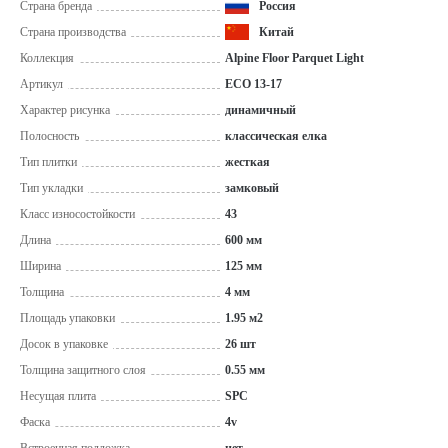
Страна бренда
Россия
Страна производства
Китай
Коллекция
Alpine Floor Parquet Light
Артикул
ЕСО 13-17
Характер рисунка
динамичный
Полосность
классическая елка
Тип плитки
жесткая
Тип укладки
замковый
Класс износостойкости
43
Длина
600 мм
Ширина
125 мм
Толщина
4 мм
Площадь упаковки
1.95 м2
Досок в упаковке
26 шт
Толщина защитного слоя
0.55 мм
Несущая плита
SPC
Фаска
4v