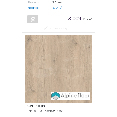
износостойкости:
Толщина:
2.5 мм
2
Наличие:
1794
м
3 009
add_shopping_cart
2
₽ за м
done
есть образец
SPC / ПВХ
Гриз 1001-13, 1220*183*3,5 мм