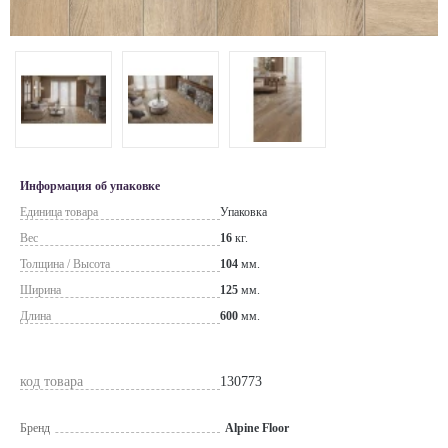
Информация об упаковке
Единица товара
Упаковка
Вес
16
кг.
Толщина / Высота
104
мм.
Ширина
125
мм.
Длина
600
мм.
код товара
130773
Бренд
Alpine Floor