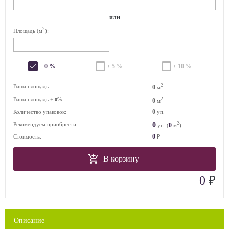
или
2
Площадь (м
):
+ 0 %
+ 5 %
+ 10 %
2
Ваша площадь:
0
м
Ваша площадь +
%:
2
0
0
м
0
Количество упаковок:
уп.
2
0
Рекомендуем приобрести:
0
уп. (
м
)
0
Стоимость:
₽
В корзину
₽
0
Описание