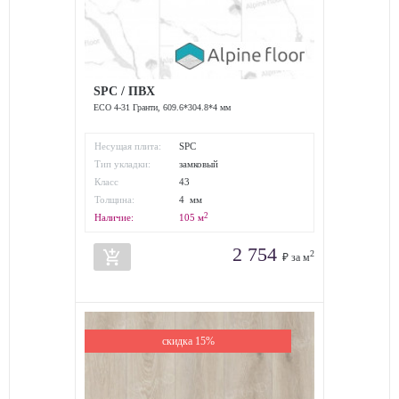
SPC / ПВХ
ЕСО 4-31 Гранти, 609.6*304.8*4 мм
Несущая плита:
SPC
Тип укладки:
замковый
Класс
43
износостойкости:
Толщина:
4 мм
2
Наличие:
105
м
2 754
add_shopping_cart
2
₽ за м
скидка 15%