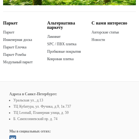
Паркет
Альтернатива
С нами интересно
паркету
Паркет
Авторские статьи
Ламинат
Инженерная доска
Новости
SPC / ПВХ плитка
Паркет Елочка
Пробковые покрытия
Паркет Ромбы
Ковровая плитка
Модульный паркет
Адреса в Санкт-Петербурге:
Уральская ул., д.13
ТЦ Кубатура, ул. Фучика, д.9, 1в.737
ТЦ Leomall, Планерная улица, д. 59
Б. Сампсониевский пр. д. 74
Мы в социальных сетях: