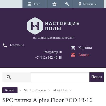
account_balance
business_center
build
location_on
О нас
Магазины
магазины напольных покрытий
call
Телефоны:
Корзина
info@nasp.ru
Акции
+7 (812)
602-40-48
search
Каталог
SPC / ПВХ плитка
Alpine Floor
SPC плитка Alpine Floor ECO 13-16