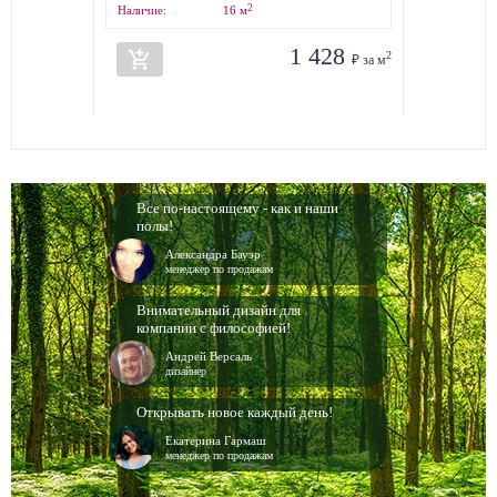
2
Наличие:
16
м
1 428
add_shopping_cart
2
₽ за м
Все по-настоящему - как и наши
полы!
Александра Бауэр
менеджер по продажам
Внимательный дизайн для
компании с философией!
Андрей Версаль
дизайнер
Открывать новое каждый день!
Екатерина Гармаш
менеджер по продажам