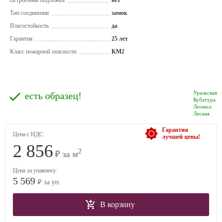
Встроенная подложка
нет
Тип соединения
замок
Влагостойкость
да
Гарантия
25 лет
Класс пожарной опасности
КМ2
Уральская
есть образец!
Кубатура
Леомол
Лесная
Гарантия
Цена с НДС:
лучшей цены!
2 856
2
₽ за м
Цена за упаковку:
5 569
₽ за уп.
В корзину