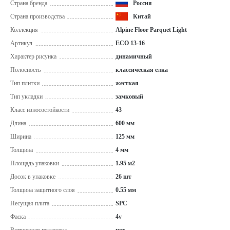
Страна бренда
Россия
Страна производства
Китай
Коллекция
Alpine Floor Parquet Light
Артикул
ЕСО 13-16
Характер рисунка
динамичный
Полосность
классическая елка
Тип плитки
жесткая
Тип укладки
замковый
Класс износостойкости
43
Длина
600 мм
Ширина
125 мм
Толщина
4 мм
Площадь упаковки
1.95 м2
Досок в упаковке
26 шт
Толщина защитного слоя
0.55 мм
Несущая плита
SPC
Фаска
4v