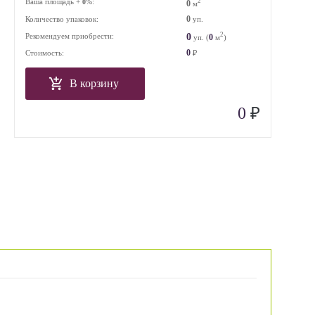
Ваша площадь +
%:
2
0
0
м
0
Количество упаковок:
уп.
2
0
Рекомендуем приобрести:
0
уп. (
м
)
0
Стоимость:
₽
В корзину
₽
0