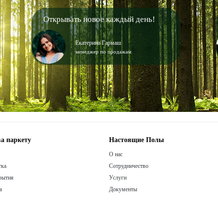
Открывать новое каждый день!
Екатерина Гармаш
менеджер по продажам
а паркету
Настоящие Полы
О нас
тка
Сотрудничество
рытия
Услуги
а
Документы