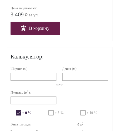
Цена за упаковку:
3 409
₽ за уп.
В корзину
Калькулятор:
Ширина (м):
Длина (м):
или
2
Площадь (м
):
+ 0 %
+ 5 %
+ 10 %
2
Ваша площадь:
0
м