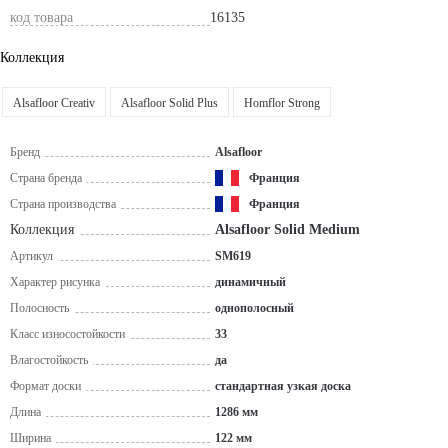
код товара
16135
Коллекция
Alsafloor Creativ
Alsafloor Solid Plus
Homflor Strong
Бренд
Alsafloor
Страна бренда
Франция
Страна производства
Франция
Коллекция
Alsafloor Solid Medium
Артикул
SM619
Характер рисунка
динамичный
Полосность
однополосный
Класс износостойкости
33
Влагостойкость
да
Формат доски
стандартная узкая доска
Длина
1286 мм
Ширина
122 мм