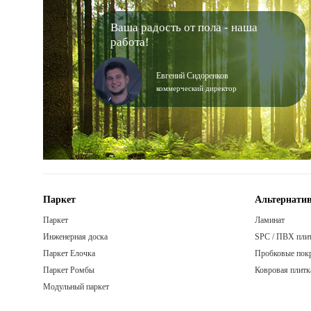
Ваша радость от пола - наша
работа!
Евгений Сидоренков
коммерческий директор
Паркет
Альтернатив
Паркет
Ламинат
Инженерная доска
SPC / ПВХ пли
Паркет Елочка
Пробковые пок
Паркет Ромбы
Ковровая плитк
Модульный паркет