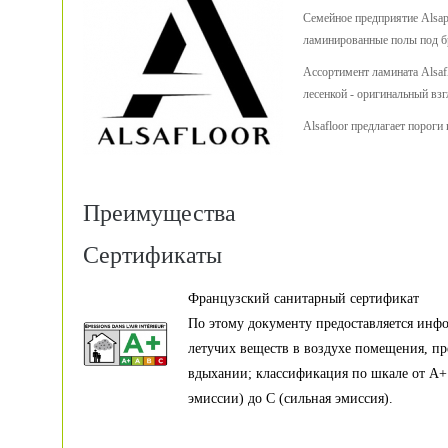
Семейное предприятие Alsapa
ламинированные полы под 
Ассортимент ламината Alsaf
лесенкой - оригинальный взг
Alsafloor предлагает порог
Преимущества
Сертификаты
Французский санитарный сертификат
По этому документу предоставляется инф
летучих веществ в воздухе помещения, п
вдыхании; классификация по шкале от А+
эмиссии) до С (сильная эмиссия).