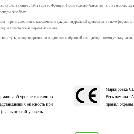
n, существующее с 1972 года во Франции. Производство Альсапан - это 5 заводов, где 
брендом
Alsafloor
.
loor - преимущественно классические декоры натуральной древесины, а также формат кл
ляд на классический формат ламината.
и и плинтусы, которые органично продолжат выбранный вами декор и помогут аккуратно з
Маркировка C
ормация об уровне токсичных
Весь ламинат A
редставляющих опасность при
правил охраны 
 (очень низкий уровень