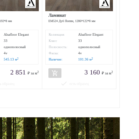
Ламинат
192*8 мм
EM524 Дуб Поппи, 1286*122*8 мм
Alsafloor Elegant
Коллекция:
Alsafloor Elegant
Medium
33
Класс
33
:
износостойкости:
однополосный
Полосность:
однополосный
4v
Фаска:
4v
2
2
545.13
м
Наличие:
101.36
м
2 851
3 160
add_shopping_cart
2
2
₽ за м
₽ за м
done
ь образец
есть образец