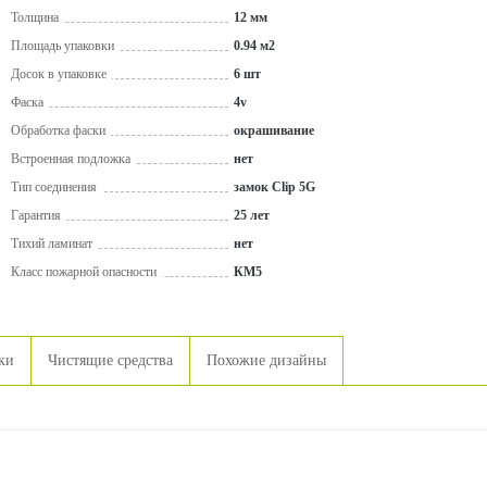
Толщина
12 мм
Площадь упаковки
0.94 м2
Досок в упаковке
6 шт
Фаска
4v
Обработка фаски
окрашивание
Встроенная подложка
нет
Тип соединения
замок Clip 5G
Гарантия
25 лет
Тихий ламинат
нет
Класс пожарной опасности
КМ5
ки
Чистящие средства
Похожие дизайны