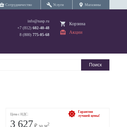
iness_center
build
location_on
Сотрудничество
Услуги
Магазины
info@nasp.ru
Корзина
+7 (812)
602-40-48
Акции
8 (800)
775-05-68
Гарантия
Цена с НДС:
лучшей цены!
3 627
2
₽ за м