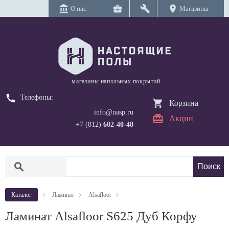
account_balance
business_center
build
location_on
О нас
Магазины
магазины напольных покрытий
call
Телефоны:
Корзина
info@nasp.ru
Акции
+7 (812)
602-40-48
search
Каталог
Ламинат
Alsafloor
Ламинат Alsafloor S625 Дуб Корфу