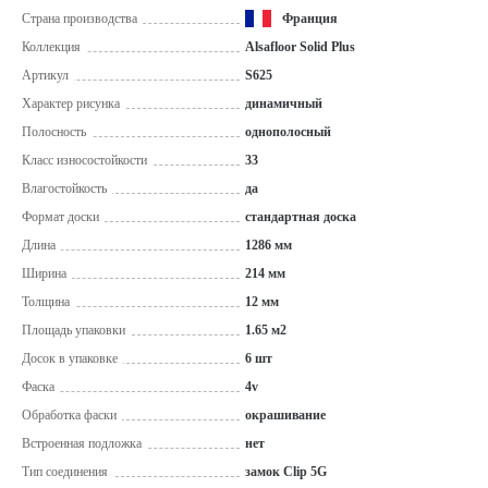
Страна производства
Франция
Коллекция
Alsafloor Solid Plus
Артикул
S625
Характер рисунка
динамичный
Полосность
однополосный
Класс износостойкости
33
Влагостойкость
да
Формат доски
стандартная доска
Длина
1286 мм
Ширина
214 мм
Толщина
12 мм
Площадь упаковки
1.65 м2
Досок в упаковке
6 шт
Фаска
4v
Обработка фаски
окрашивание
Встроенная подложка
нет
Тип соединения
замок Clip 5G