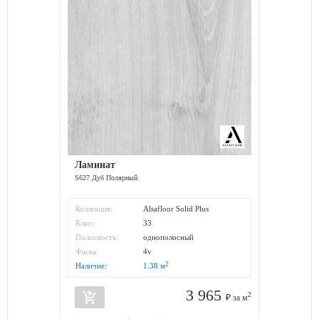
Ламинат
S627 Дуб Полярный
Коллекция:
Alsafloor Solid Plus
Класс
33
износостойкости:
Полосность:
однополосный
Фаска:
4v
2
Наличие:
1.38
м
3 965
add_shopping_cart
2
₽ за м