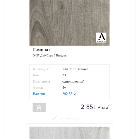
Ламинат
O437 Дуб Серый Билдинг
Коллекция:
Alsafloor Osmoze
Класс
33
износостойкости:
Полосность:
однополосный
Фаска:
4v
2
Наличие:
292.55
м
2 851
add_shopping_cart
2
₽ за м
done
есть образец