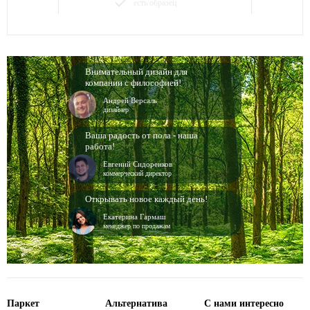
done
есть образец
Внимательный дизайн для
компании с философией!
Андрей Версаль
дизайнер
Ваша радость от пола - наша
работа!
Евгений Сидоренков
коммерческий директор
Открывать новое каждый день!
Екатерина Гармаш
менеджер по продажам
Паркет
Альтернатива
С нами интересно