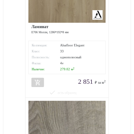
Ламинат
E706 Молли, 1286*192*8 мм
Коллекция:
Alsafloor Elegant
Класс
33
износостойкости:
Полосность:
однополосный
Фаска:
4v
2
Наличие:
279.02
м
2 851
add_shopping_cart
2
₽ за м
done
есть образец