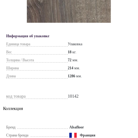
Информация об упаковке
Единица товара
Упаковка
Вес
18
кг.
Толщина / Высота
72
мм.
Ширина
214
мм.
Длина
1286
мм.
код товара
10142
Коллекция
Бренд
Alsafloor
Страна бренда
Франция