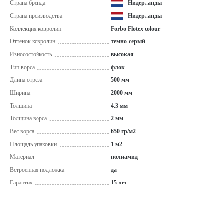
Страна бренда
Нидерланды
Страна производства
Нидерланды
Коллекция ковролин
Forbo Flotex colour
Оттенок ковролин
темно-серый
Износостойкость
высокая
Тип ворса
флок
Длина отреза
500 мм
Ширина
2000 мм
Толщина
4.3 мм
Толщина ворса
2 мм
Вес ворса
650 гр/м2
Площадь упаковки
1 м2
Материал
полиамид
Встроенная подложка
да
Гарантия
15 лет