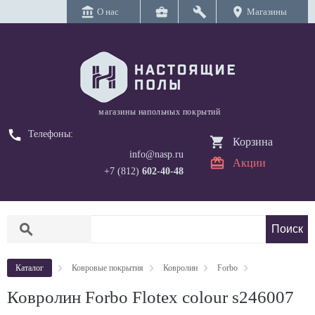
account_balance
business_center
build
location_on
О нас
Магазины
магазины напольных покрытий
call
Телефоны:
Корзина
info@nasp.ru
Акции
+7 (812)
602-40-48
search
Каталог
Ковровые покрытия
Ковролин
Forbo
Ковролин Forbo Flotex colour s246007