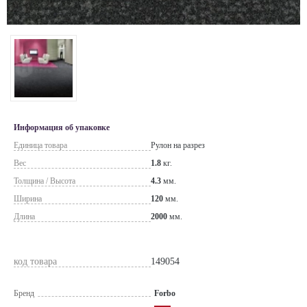
Информация об упаковке
Единица товара
Рулон на разрез
Вес
1.8
кг.
Толщина / Высота
4.3
мм.
Ширина
120
мм.
Длина
2000
мм.
код товара
149054
Бренд
Forbo