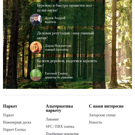
Бережно и быстро привезти пол -
целая наука!
Агеев Андрей
водитель
Деловая репутация - наш главный
актив!
Дарья Нахапетова
главный бухгалтер
Болеем деревом, надеемся заразить
вас!
Евгений Сашин
директор по развитию
Паркет
Альтернатива
С нами интересно
паркету
Паркет
Авторские статьи
Ламинат
Инженерная доска
Новости
SPC / ПВХ плитка
Паркет Елочка
Пробковые покрытия