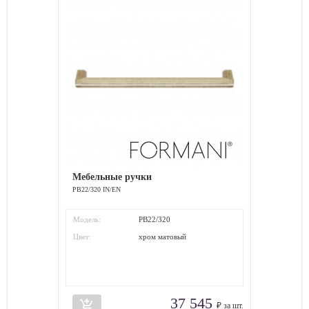
Мебельные ручки
PB22/320 IN/EN
Модель:
PB22/320
Цвет:
хром матовый
37 545
add_shopping_cart
₽ за шт.