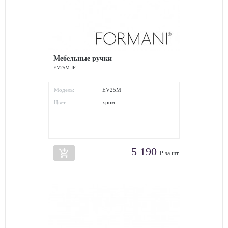
Мебельные ручки
EV25M IP
Модель:
EV25M
Цвет:
хром
5 190
add_shopping_cart
₽ за шт.