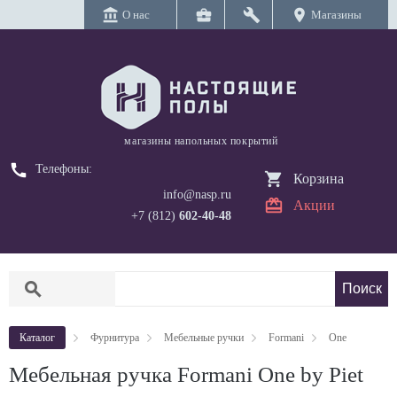
account_balance
business_center
build
location_on
О нас
Магазины
магазины напольных покрытий
call
Телефоны:
Корзина
info@nasp.ru
Акции
+7 (812)
602-40-48
search
Каталог
Фурнитура
Мебельные ручки
Formani
One
Мебельная ручка Formani One by Piet