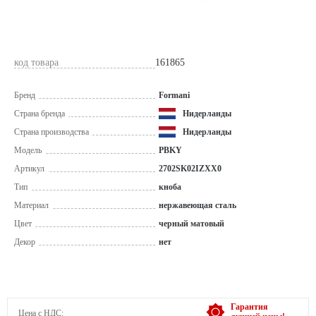
код товара
161865
Бренд
Formani
Страна бренда
Нидерланды
Страна производства
Нидерланды
Модель
PBKY
Артикул
2702SK02IZXX0
Тип
кноба
Материал
нержавеющая сталь
Цвет
черный матовый
Декор
нет
Гарантия
Цена с НДС: