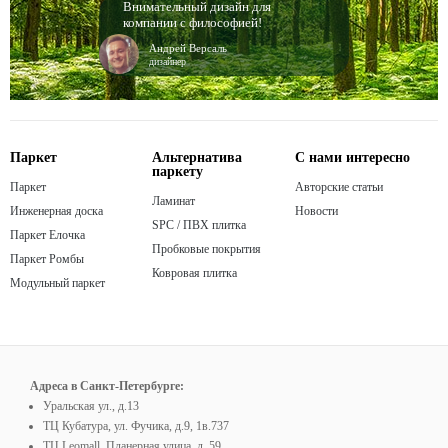
Внимательный дизайн для
компании с философией!
Андрей Версаль
дизайнер
Паркет
Альтернатива
С нами интересно
паркету
Паркет
Авторские статьи
Ламинат
Инженерная доска
Новости
SPC / ПВХ плитка
Паркет Елочка
Пробковые покрытия
Паркет Ромбы
Ковровая плитка
Модульный паркет
Адреса в Санкт-Петербурге:
Уральская ул., д.13
ТЦ Кубатура, ул. Фучика, д.9, 1в.737
ТЦ Leomall, Планерная улица, д. 59