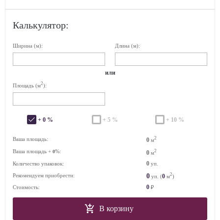
Калькулятор:
Ширина (м):
Длина (м):
или
2
Площадь (м
):
+ 0 %
+ 5 %
+ 10 %
2
Ваша площадь:
0
м
Ваша площадь +
%:
2
0
0
м
0
Количество упаковок:
уп.
2
0
Рекомендуем приобрести:
0
уп. (
м
)
0
Стоимость:
₽
В корзину