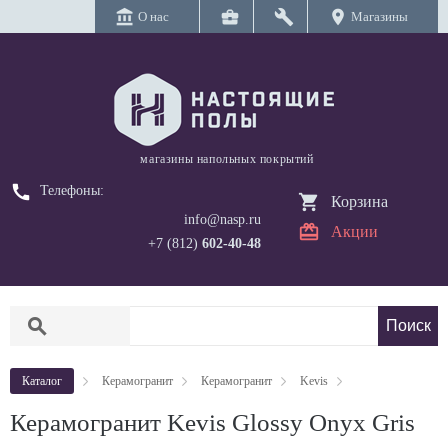
account_balance
business_center
build
location_on
О нас
Магазины
магазины напольных покрытий
call
Телефоны:
Корзина
info@nasp.ru
Акции
+7 (812)
602-40-48
search
Каталог
Керамогранит
Керамогранит
Kevis
Керамогранит Kevis Glossy Onyx Gris