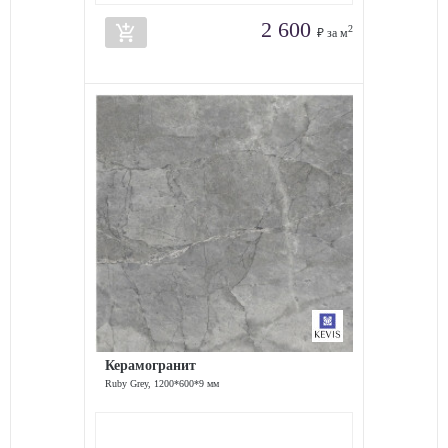
2 600
add_shopping_cart
2
₽ за м
Керамогранит
Ruby Grey, 1200*600*9 мм