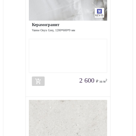
Керамогранит
Varese Onyx Grey, 1200*600*9 мм
2 600
add_shopping_cart
2
₽ за м