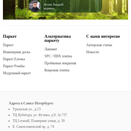
Агеев Андрей
водитель
Паркет
Альтернатива
С нами интересно
паркету
Паркет
Авторские статьи
Ламинат
Инженерная доска
Новости
SPC / ПВХ плитка
Паркет Елочка
Пробковые покрытия
Паркет Ромбы
Ковровая плитка
Модульный паркет
Адреса в Санкт-Петербурге:
Уральская ул., д.13
ТЦ Кубатура, ул. Фучика, д.9, 1в.737
ТЦ Leomall, Планерная улица, д. 59
Б. Сампсониевский пр. д. 74