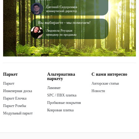
Евгений Сидоренков
коммерческий директор
Вы выбираете - мы помогаем!
Людмила Реуцкая
менеджер по продажам
Паркет
Альтернатива
С нами интересно
паркету
Паркет
Авторские статьи
Ламинат
Инженерная доска
Новости
SPC / ПВХ плитка
Паркет Елочка
Пробковые покрытия
Паркет Ромбы
Ковровая плитка
Модульный паркет