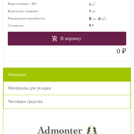
Ваша площадь +
%:
2
0
0
м
0
Количество упаковок:
уп.
2
0
Рекомендуем приобрести:
0
уп. (
м
)
0
Стоимость:
₽
В корзину
₽
0
Описание
Материалы для укладки
Чистящие средства