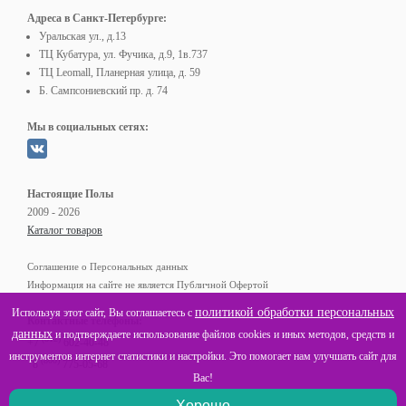
Адреса в Санкт-Петербурге:
Уральская ул., д.13
ТЦ Кубатура, ул. Фучика, д.9, 1в.737
ТЦ Leomall, Планерная улица, д. 59
Б. Сампсониевский пр. д. 74
Мы в социальных сетях:
Настоящие Полы
2009 - 2026
Каталог товаров
Соглашение о Персональных данных
Информация на сайте не является Публичной Офертой
политикой обработки персональных
Используя этот сайт, Вы соглашаетесь с
Контактные телефоны:
данных
и подтверждаете использование файлов cookies и иных методов, средств и
(812)
+7
602-40-48
инструментов интернет статистики и настройки. Это помогает нам улучшать сайт для
(800)
8
775-05-68
Вас!
Хорошо