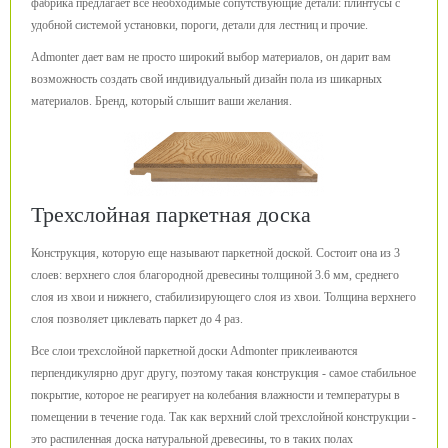
фабрика предлагает все необходимые сопутствующие детали: плинтусы с
удобной системой установки, пороги, детали для лестниц и прочие.
Admonter дает вам не просто широкий выбор материалов, он дарит вам
возможность создать свой индивидуальный дизайн пола из шикарных
материалов. Бренд, который слышит ваши желания.
Трехслойная паркетная доска
Конструкция, которую еще называют паркетной доской. Состоит она из 3
слоев: верхнего слоя благородной древесины толщиной 3.6 мм, среднего
слоя из хвои и нижнего, стабилизирующего слоя из хвои. Толщина верхнего
слоя позволяет циклевать паркет до 4 раз.
Все слои трехслойной паркетной доски Admonter приклеиваются
перпендикулярно друг другу, поэтому такая конструкция - самое стабильное
покрытие, которое не реагирует на колебания влажности и температуры в
помещении в течение года. Так как верхний слой трехслойной конструкции -
это распиленная доска натуральной древесины, то в таких полах