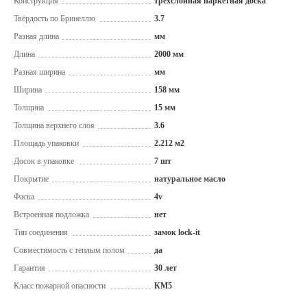
Конструкция
трехслойная паркетная доска
Твёрдость по Бринеллю
3.7
Разная длина
мм
Длина
2000 мм
Разная ширина
мм
Ширина
158 мм
Толщина
15 мм
Толщина верхнего слоя
3.6
Площадь упаковки
2.212 м2
Досок в упаковке
7 шт
Покрытие
натуральное масло
Фаска
4v
Встроенная подложка
нет
Тип соединения
замок lock-it
Совместимость с теплым полом
да
Гарантия
30 лет
Класс пожарной опасности
КМ5