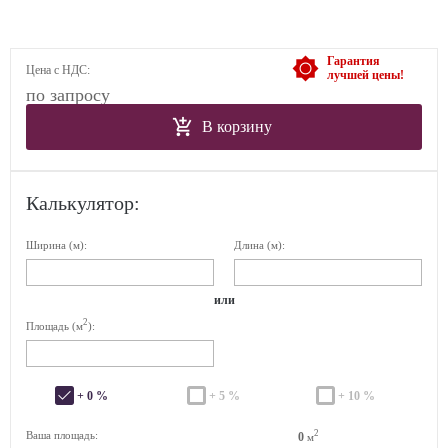
Гарантия
Цена с НДС:
лучшей цены!
по запросу
В корзину
Калькулятор:
Ширина (м):
Длина (м):
или
2
Площадь (м
):
+ 0 %
+ 5 %
+ 10 %
2
Ваша площадь:
0
м