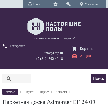
account_balance
business_center
build
location_on
О нас
Магазины
магазины напольных покрытий
call
Телефоны:
Корзина
info@nasp.ru
Акции
+7 (812)
602-40-48
search
Каталог
Паркет
Паркет
Admonter
Паркетная доска Admonter EI124 09