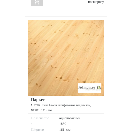
add_shopping_cart
по запросу
Паркет
116746 Сосна Бэйсик шлифованная под маслом,
1850*161*15 мм
Полосность:
однополосный
:
1850
Ширина:
161 мм