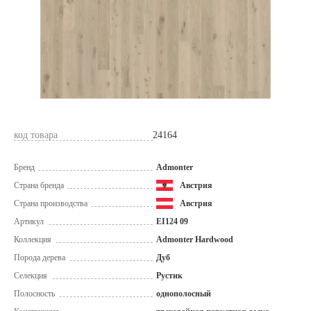
код товара
24164
Бренд
Admonter
Страна бренда
Австрия
Страна производства
Австрия
Артикул
EI124 09
Коллекция
Admonter Hardwood
Порода дерева
Дуб
Селекция
Рустик
Полосность
однополосный