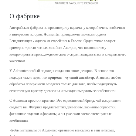
О фабрике
Австрийская фабрика по производству паркета, у которой очень необычная
и интересная история.
Admonter
принадлежит монахам ордена
Бенедиктинцев - одного из старейших в Европе. Орден также владеет
примерно третью лесных хозяйств Австрии, что позволяет ему
контролировать происхождение своего сырья, вкладываться и следить за его
качеством.
У Admonter особый подход к созданию своих декоров. В основе это
подхода лежит идея, что
природа - лучший дизайнер
. А значит, любая
обработка поверхности создается только для того, чтобы подчеркнуть
естественную красоту древесины и выгодно выделить ее особенности.
С Admonter просто и приятно. Это единственный бренд, чей ассортимент
создаете вы. Фабрика предлагает тип древесины, варианты обработки,
финишные отделки и форматы, а вы уже сами составляете нужные
комбинации.
Чтобы материалы от Адмонтер органично вписались в ваш интерьер,