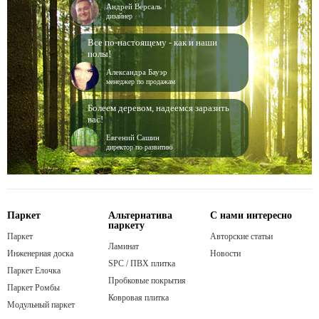
Андрей Версаль
дизайнер
Все по-настоящему - как и наши
полы!
Александра Бауэр
менеджер по продажам
Болеем деревом, надеемся заразить
вас!
Евгений Сашин
директор по развитию
Паркет
Альтернатива
С нами интересно
паркету
Паркет
Авторские статьи
Ламинат
Инженерная доска
Новости
SPC / ПВХ плитка
Паркет Елочка
Пробковые покрытия
Паркет Ромбы
Ковровая плитка
Модульный паркет