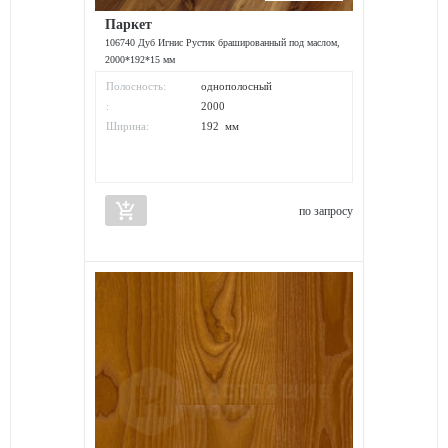
Паркет
106740 Дуб Игнис Рустик брашированный под маслом,
2000*192*15 мм
Полосность:
однополосный
:
2000
Ширина:
192 мм
add_shopping_cart
по запросу