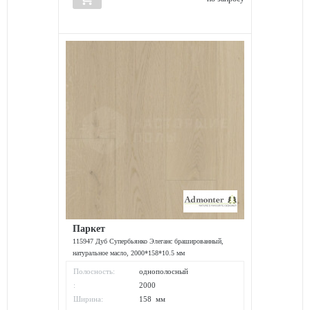
Паркет
115947 Дуб Супербьянко Элеганс брашированный,
натуральное масло, 2000*158*10.5 мм
Полосность:
однополосный
:
2000
Ширина:
158 мм