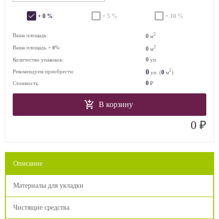
+ 0 %
+ 5 %
+ 10 %
2
Ваша площадь:
0
м
Ваша площадь +
%:
2
0
0
м
0
Количество упаковок:
уп.
2
0
Рекомендуем приобрести:
0
уп. (
м
)
0
Стоимость:
₽
В корзину
₽
0
Описание
Материалы для укладки
Чистящие средства