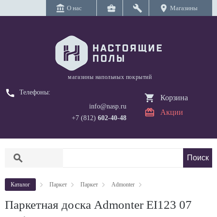
account_balance
business_center
build
location_on
О нас
Магазины
магазины напольных покрытий
call
Телефоны:
Корзина
info@nasp.ru
Акции
+7 (812)
602-40-48
search
Каталог
Паркет
Паркет
Admonter
Паркетная доска Admonter EI123 07