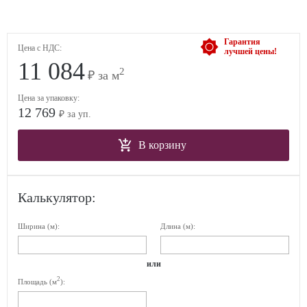
Гарантия
Цена с НДС:
лучшей цены!
11 084
2
₽ за м
Цена за упаковку:
12 769
₽ за уп.
В корзину
Калькулятор:
Ширина (м):
Длина (м):
или
2
Площадь (м
):