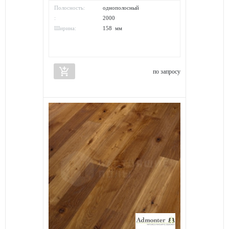
Полосность:
однополосный
:
2000
Ширина:
158 мм
add_shopping_cart
по запросу