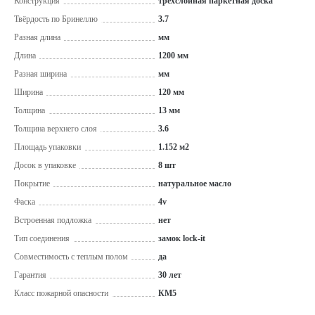
Конструкция
трехслойная паркетная доска
Твёрдость по Бринеллю
3.7
Разная длина
мм
Длина
1200 мм
Разная ширина
мм
Ширина
120 мм
Толщина
13 мм
Толщина верхнего слоя
3.6
Площадь упаковки
1.152 м2
Досок в упаковке
8 шт
Покрытие
натуральное масло
Фаска
4v
Встроенная подложка
нет
Тип соединения
замок lock-it
Совместимость с теплым полом
да
Гарантия
30 лет
Класс пожарной опасности
КМ5