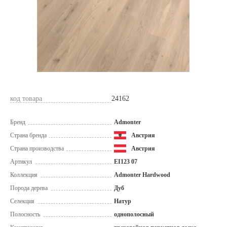
код товара
24162
Бренд
Admonter
Страна бренда
Австрия
Страна производства
Австрия
Артикул
EI123 07
Коллекция
Admonter Hardwood
Порода дерева
Дуб
Селекция
Натур
Полосность
однополосный