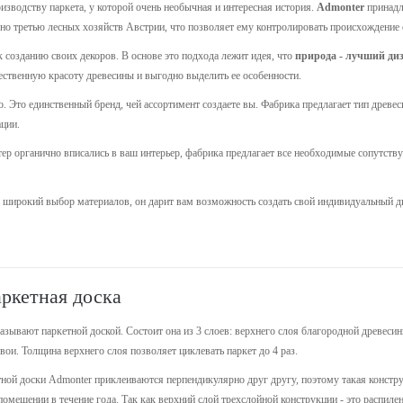
изводству паркета, у которой очень необычная и интересная история.
Admonter
принадл
но третью лесных хозяйств Австрии, что позволяет ему контролировать происхождение св
 созданию своих декоров. В основе это подхода лежит идея, что
природа - лучший ди
тественную красоту древесины и выгодно выделить ее особенности.
о. Это единственный бренд, чей ассортимент создаете вы. Фабрика предлагает тип древ
ции.
р органично вписались в ваш интерьер, фабрика предлагает все необходимые сопутству
о широкий выбор материалов, он дарит вам возможность создать свой индивидуальный 
аркетная доска
зывают паркетной доской. Состоит она из 3 слоев: верхнего слоя благородной древесин
ои. Толщина верхнего слоя позволяет циклевать паркет до 4 раз.
ной доски Admonter приклеиваются перпендикулярно друг другу, поэтому такая конструк
омещении в течение года. Так как верхний слой трехслойной конструкции - это распиле