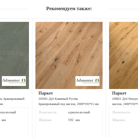
Рекомендуем также:
Паркет
Паркет
ель брашированный
105941 Дуб Каменный Рустик
109821 Дуб Натуре
мм
брашированный под маслом, 2000*192*15 мм
маслом, 2400*192*
ополосный
Полосность:
однополосный
Полосность:
0 мм
Ширина:
192 мм
Ширина: