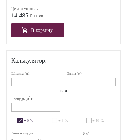
Цена за упаковку:
14 485
₽ за уп.
В корзину
Калькулятор:
Ширина (м):
Длина (м):
или
2
Площадь (м
):
+ 0 %
+ 5 %
+ 10 %
2
Ваша площадь:
0
м