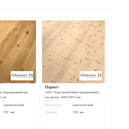
Паркет
ль брашированный под
124977 Кедр Белый Бэйсик брашированный
15 мм
под маслом, 2000*158*15 мм
однополосный
Полосность:
однополосный
192 мм
Ширина:
158 мм