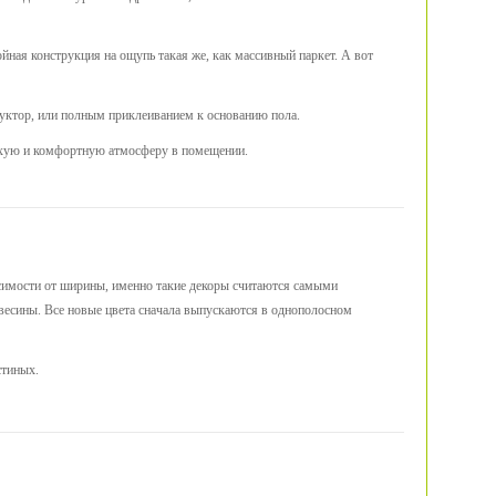
ойная конструкция на ощупь такая же, как массивный паркет. А вот
труктор, или полным приклеиванием к основанию пола.
тихую и комфортную атмосферу в помещении.
висимости от ширины, именно такие декоры считаются самыми
ревесины. Все новые цвета сначала выпускаются в однополосном
стиных.