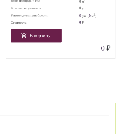
Ваша площадь +
%:
2
0
0
м
0
Количество упаковок:
уп.
2
0
Рекомендуем приобрести:
0
уп. (
м
)
0
Стоимость:
₽
В корзину
₽
0