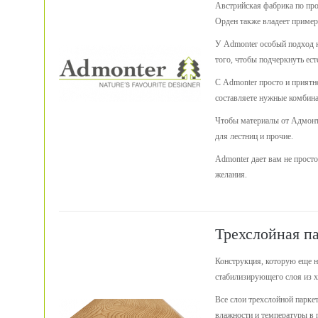
Австрийская фабрика по про
Орден также владеет пример
У Admonter особый подход к
того, чтобы подчеркнуть ес
С Admonter просто и приятн
составляете нужные комбина
Чтобы материалы от Адмонте
для лестниц и прочие.
Admonter дает вам не прост
желания.
Трехслойная п
Конструкция, которую еще на
стабилизирующего слоя из хв
Все слои трехслойной паркет
влажности и температуры в п