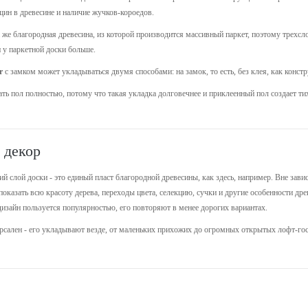
щин в древесине и наличие жучков-короедов.
 же благородная древесина, из которой производится массивный паркет, поэтому трехсл
 у паркетной доски больше.
r
с замком может укладываться двумя способами: на замок, то есть, без клея, как конс
ть пол полностью, потому что такая укладка долговечнее и приклеенный пол создает 
 декор
ний слой доски - это единый пласт благородной древесины, как здесь, например. Вне за
 показать всю красоту дерева, переходы цвета, селекцию, сучки и другие особенности д
дизайн пользуется популярностью, его повторяют в менее дорогих вариантах.
сален - его укладывают везде, от маленьких прихожих до огромных открытых лофт-го