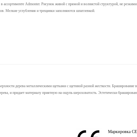
я в ассортименте Admonter. Рисунок живой с прямой и волнистой структурой, не резкими
олов. Мелкие углубления и трещинки заполняются шпатлевкой.
ерхности дерева металлическими щетками с щетиной разной жесткости. Браширование 
ерева, и придает материалу приятную на ощупь шероховатость. Эстетически брашировани
Маркировка C