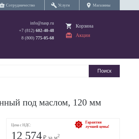
iness_center
build
location_on
Сотрудничество
Услуги
Магазины
info@nasp.ru
Корзина
+7 (812)
602-40-48
Акции
8 (800)
775-05-68
нный под маслом, 120 мм
Гарантия
Цена с НДС:
лучшей цены!
12 574
2
₽ за м