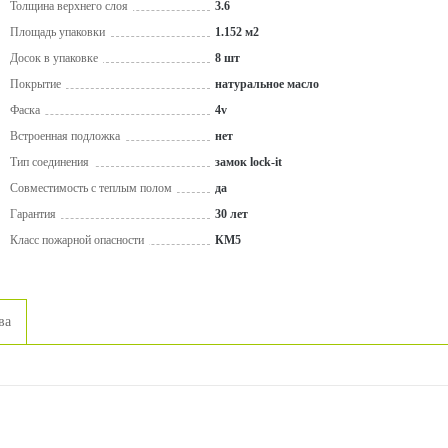
Толщина верхнего слоя
3.6
Площадь упаковки
1.152 м2
Досок в упаковке
8 шт
Покрытие
натуральное масло
Фаска
4v
Встроенная подложка
нет
Тип соединения
замок lock-it
Совместимость с теплым полом
да
Гарантия
30 лет
Класс пожарной опасности
КМ5
ва