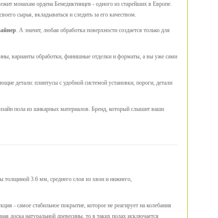
ежит монахам ордена Бенедиктинцев - одного из старейших в Европе.
оего сырья, вкладываться и следить за его качеством.
зайнер
. А значит, любая обработка поверхности создается только для
есины, варианты обработки, финишные отделки и форматы, а вы уже сами
ющие детали: плинтусы с удобной системой установки, пороги, детали
дизайн пола из шикарных материалов. Бренд, который слышит ваши
ы толщиной 3.6 мм, среднего слоя из хвои и нижнего,
ция - самое стабильное покрытие, которое не реагирует на колебания
нная доска натуральной древесины, то в таких полах исключается