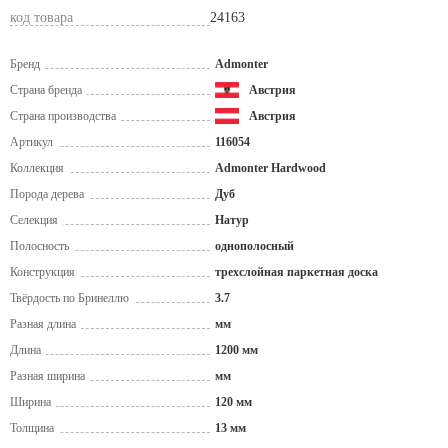
код товара
24163
Бренд
Admonter
Страна бренда
Австрия
Страна производства
Австрия
Артикул
116054
Коллекция
Admonter Hardwood
Порода дерева
Дуб
Селекция
Натур
Полосность
однополосный
Конструкция
трехслойная паркетная доска
Твёрдость по Бринеллю
3.7
Разная длина
мм
Длина
1200 мм
Разная ширина
мм
Ширина
120 мм
Толщина
13 мм