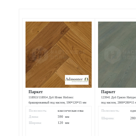
Паркет
Паркет
118953/118954 Дуб Игнис Ноблесс
123941 Дуб Грисео Натур
брашированный под маслом, 590*120*15 мм
под маслом, 2800*280*15 
Полосность:
классическая елка
Полосность:
одн
Длина:
590 мм
Ширина:
28
Ширина:
120 мм