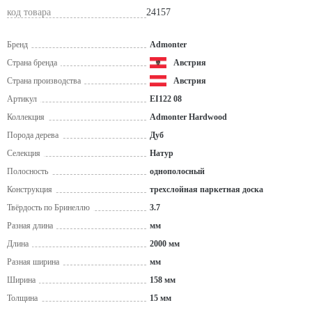
код товара
24157
Бренд
Admonter
Страна бренда
Австрия
Страна производства
Австрия
Артикул
EI122 08
Коллекция
Admonter Hardwood
Порода дерева
Дуб
Селекция
Натур
Полосность
однополосный
Конструкция
трехслойная паркетная доска
Твёрдость по Бринеллю
3.7
Разная длина
мм
Длина
2000 мм
Разная ширина
мм
Ширина
158 мм
Толщина
15 мм