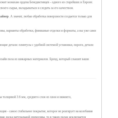
ежит монахам ордена Бенедиктинцев - одного из старейших в Европе.
оего сырья, вкладываться и следить за его качеством.
зайнер
. А значит, любая обработка поверхности создается только для
есины, варианты обработки, финишные отделки и форматы, а вы уже сами
ющие детали: плинтусы с удобной системой установки, пороги, детали
дизайн пола из шикарных материалов. Бренд, который слышит ваши
ы толщиной 3.6 мм, среднего слоя из хвои и нижнего,
ция - самое стабильное покрытие, которое не реагирует на колебания
нная доска натуральной древесины, то в таких полах исключается