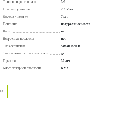
Толщина верхнего слоя
3.6
Площадь упаковки
2.212 м2
Досок в упаковке
7 шт
Покрытие
натуральное масло
Фаска
4v
Встроенная подложка
нет
Тип соединения
замок lock-it
Совместимость с теплым полом
да
Гарантия
30 лет
Класс пожарной опасности
КМ5
ва