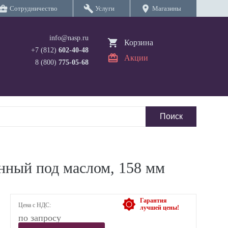
iness_center
build
location_on
Сотрудничество
Услуги
Магазины
info@nasp.ru
Корзина
+7 (812)
602-40-48
Акции
8 (800)
775-05-68
нный под маслом, 158 мм
Гарантия
Цена с НДС:
лучшей цены!
по запросу