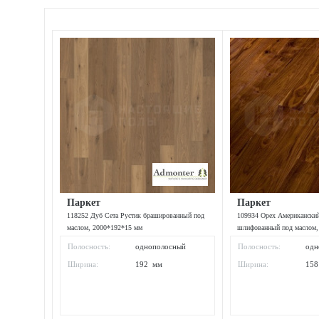
Паркет
Паркет
118252 Дуб Сета Рустик брашированный под
109934 Орех Американски
маслом, 2000*192*15 мм
шлифованный под маслом,
Полосность:
однополосный
Полосность:
одн
Ширина:
192 мм
Ширина:
15