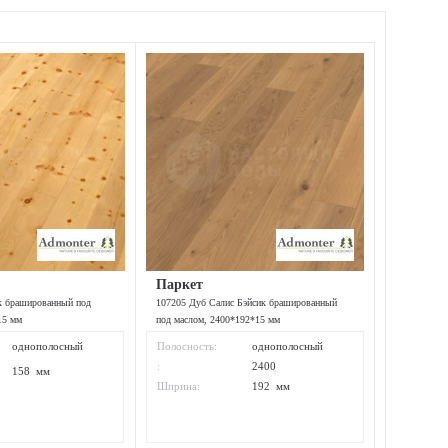
Паркет
к брашированный под
107205 Дуб Салис Бэйсик брашированный
15 мм
под маслом, 2400*192*15 мм
однополосный
Полосность:
однополосный
:
2400
158 мм
Ширина:
192 мм