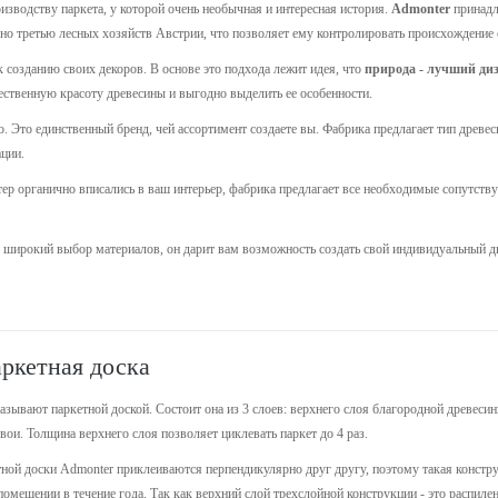
изводству паркета, у которой очень необычная и интересная история.
Admonter
принадл
но третью лесных хозяйств Австрии, что позволяет ему контролировать происхождение св
 созданию своих декоров. В основе это подхода лежит идея, что
природа - лучший ди
тественную красоту древесины и выгодно выделить ее особенности.
о. Это единственный бренд, чей ассортимент создаете вы. Фабрика предлагает тип древ
ции.
р органично вписались в ваш интерьер, фабрика предлагает все необходимые сопутству
о широкий выбор материалов, он дарит вам возможность создать свой индивидуальный 
аркетная доска
зывают паркетной доской. Состоит она из 3 слоев: верхнего слоя благородной древесин
ои. Толщина верхнего слоя позволяет циклевать паркет до 4 раз.
ной доски Admonter приклеиваются перпендикулярно друг другу, поэтому такая конструк
омещении в течение года. Так как верхний слой трехслойной конструкции - это распиле