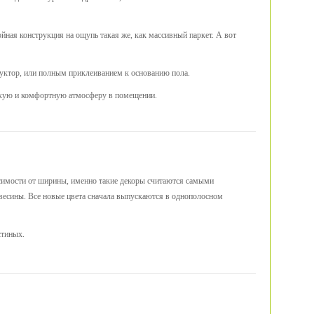
ойная конструкция на ощупь такая же, как массивный паркет. А вот
труктор, или полным приклеиванием к основанию пола.
тихую и комфортную атмосферу в помещении.
висимости от ширины, именно такие декоры считаются самыми
ревесины. Все новые цвета сначала выпускаются в однополосном
стиных.