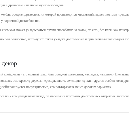
щин в древесине и наличие жучков-короедов.
 же благородная древесина, из которой производится массивный паркет, поэтому трехсл
 у паркетной доски больше.
r
с замком может укладываться двумя способами: на замок, то есть, без клея, как конс
ть пол полностью, потому что такая укладка долговечнее и приклеенный пол создает 
 декор
ний слой доски - это единый пласт благородной древесины, как здесь, например. Вне за
 показать всю красоту дерева, переходы цвета, селекцию, сучки и другие особенности д
дизайн пользуется популярностью, его повторяют в менее дорогих вариантах.
сален - его укладывают везде, от маленьких прихожих до огромных открытых лофт-го