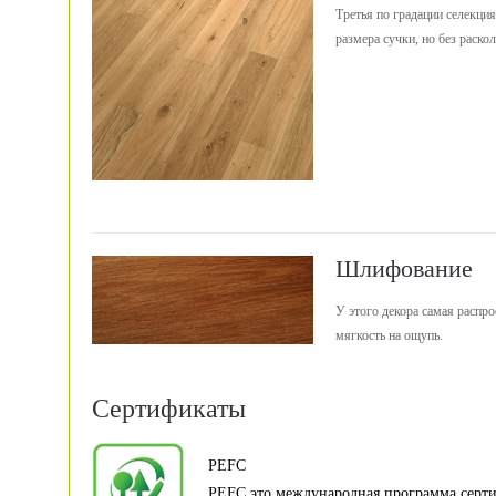
Третья по градации селекци
размера сучки, но без раск
Шлифование
У этого декора самая распр
мягкость на ощупь.
Сертификаты
PEFC
PEFC это международная программа серт