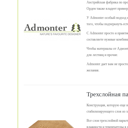
Австрийская фабрика по про
Орден также владеет пример
У Admonter особый подход к
того, чтобы подчеркнуть ес
С Admonter просто и приятн
составляете нужные комбина
Чтобы материалы от Адмонте
для лестниц и прочие.
Admonter дает вам не прост
желания.
Трехслойная п
Конструкция, которую еще на
стабилизирующего слоя из хв
Все слои трехслойной паркет
влажности и температуры в п