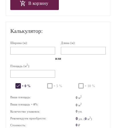
В корзину
Калькулятор:
Ширина (м):
Длина (м):
или
2
Площадь (м
):
+ 0 %
+ 5 %
+ 10 %
2
Ваша площадь:
0
м
Ваша площадь +
%:
2
0
0
м
0
Количество упаковок:
уп.
2
0
Рекомендуем приобрести:
0
уп. (
м
)
0
Стоимость:
₽