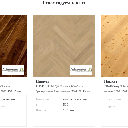
Рекомендуем также:
Паркет
Паркет
й Элеганс
118242/119166 Дуб Каменный Ноблесс
125010 Кедр Бэйси
 2000*158*15 мм
брашированный под маслом, 590*120*15 мм
маслом, 2000*158*
ополосный
Полосность:
классическая елка
Полосность:
:
590
8 мм
Ширина:
Ширина:
120 мм