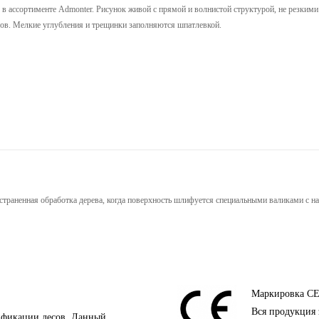
я в ассортименте Admonter. Рисунок живой с прямой и волнистой структурой, не резкими
олов. Мелкие углубления и трещинки заполняются шпатлевкой.
остраненная обработка дерева, когда поверхность шлифуется специальными валиками с н
Маркировка C
Вся продукция 
ификации лесов. Данный