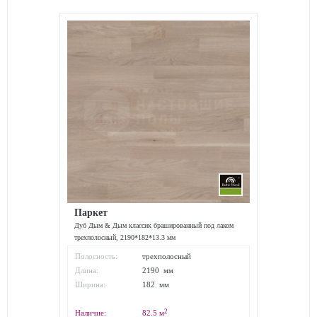
Паркет
Дуб Дым & Дым классик брашированный под лаком
трехполосный, 2190*182*13.3 мм
Полосность:
трехполосный
Длина:
2190 мм
Ширина:
182 мм
2
Наличие:
82.5
м