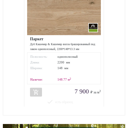
Паркет
Дуб Кашемир & Кашемир вилла брашированный под
лаком однополсоный, 2200*148*13.3 мм
Полосность:
однополосный
Длина:
2200 мм
Ширина:
148 мм
2
Наличие:
148.77
м
7 900
add_shopping_cart
2
₽ за м
done
есть образец