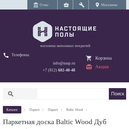
account_balance
business_center
build
location_on
О нас
Магазины
магазины напольных покрытий
call
Телефоны:
Корзина
info@nasp.ru
Акции
+7 (812)
602-40-48
search
Каталог
Паркет
Паркет
Baltic Wood
Паркетная доска Baltic Wood Дуб