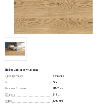
Информация об упаковке
Единица товара
Упаковка
Вес
24
кг.
Толщина / Высота
119.7
мм.
Ширина
148
мм.
Длина
2200
мм.