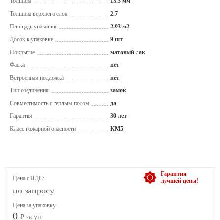
Толщина
13.3 мм
Толщина верхнего слоя
2.7
Площадь упаковки
2.93 м2
Досок в упаковке
9 шт
Покрытие
матовый лак
Фаска
нет
Встроенная подложка
нет
Тип соединения
замок
Совместимость с теплым полом
да
Гарантия
30 лет
Класс пожарной опасности
КМ5
Гарантия
Цена с НДС:
лучшей цены!
по запросу
Цена за упаковку:
0
₽ за уп.