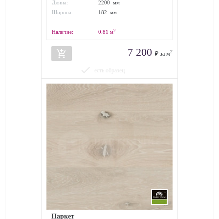
Длина:
2200 мм
Ширина:
182 мм
2
Наличие:
0.81
м
7 200
add_shopping_cart
2
₽ за м
done
есть образец
Паркет