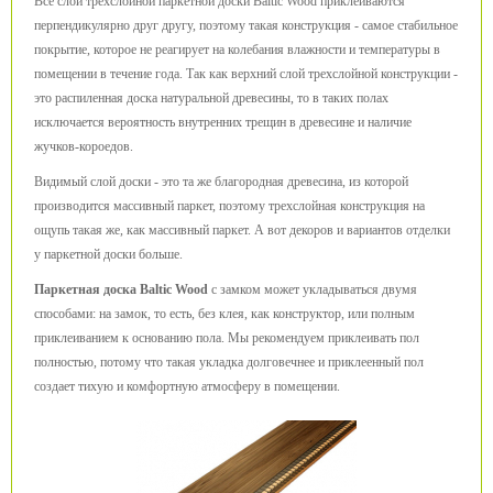
Все слои трехслойной паркетной доски Baltic Wood приклеиваются
перпендикулярно друг другу, поэтому такая конструкция - самое стабильное
покрытие, которое не реагирует на колебания влажности и температуры в
помещении в течение года. Так как верхний слой трехслойной конструкции -
это распиленная доска натуральной древесины, то в таких полах
исключается вероятность внутренних трещин в древесине и наличие
жучков-короедов.
Видимый слой доски - это та же благородная древесина, из которой
производится массивный паркет, поэтому трехслойная конструкция на
ощупь такая же, как массивный паркет. А вот декоров и вариантов отделки
у паркетной доски больше.
Паркетная доска Baltic Wood
с замком может укладываться двумя
способами: на замок, то есть, без клея, как конструктор, или полным
приклеиванием к основанию пола. Мы рекомендуем приклеивать пол
полностью, потому что такая укладка долговечнее и приклеенный пол
создает тихую и комфортную атмосферу в помещении.