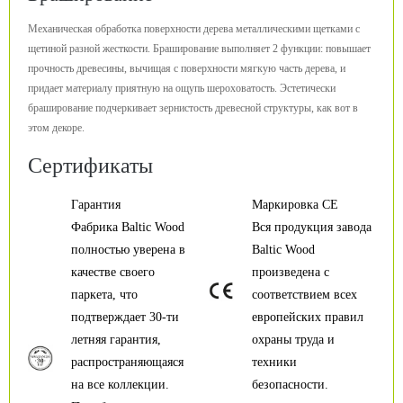
Механическая обработка поверхности дерева металлическими щетками с
щетиной разной жесткости. Браширование выполняет 2 функции: повышает
прочность древесины, вычищая с поверхности мягкую часть дерева, и
придает материалу приятную на ощупь шероховатость. Эстетически
браширование подчеркивает зернистость древесной структуры, как вот в
этом декоре.
Сертификаты
Гарантия
Маркировка CE
Фабрика Baltic Wood
Вся продукция завода
полностью уверена в
Baltic Wood
качестве своего
произведена с
паркета, что
соответствием всех
подтверждает 30-ти
европейских правил
летняя гарантия,
охраны труда и
распространяющаяся
техники
на все коллекции.
безопасности.