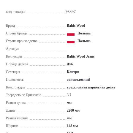
код товара
76397
Бренд
Baltic Wood
Страна бренда
Польша
Страна производства
Польша
Артикул
Коллекция
Baltic Wood Jeans
Порода дерева
Дуб
Селекция
Кантри
Полосность
однополосный
Конструкция
трехслойная паркетная доска
Твёрдость по Бринеллю
3.7
Разная длина
мм
Длина
2200 мм
Разная ширина
мм
Ширина
148 мм