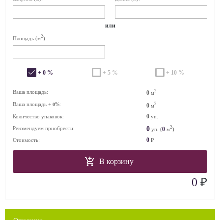
или
2
Площадь (м
):
+ 0 %
+ 5 %
+ 10 %
2
Ваша площадь:
0
м
Ваша площадь +
%:
2
0
0
м
0
Количество упаковок:
уп.
2
0
Рекомендуем приобрести:
0
уп. (
м
)
0
Стоимость:
₽
В корзину
₽
0