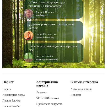
Внимательный дизайн для
компании с философией!
Андрей Версаль
дизайнер
Деловая репутация - наш главный
актив!
Дарья Нахапетова
главный бухгалтер
Болеем деревом, надеемся заразить
вас!
Евгений Сашин
директор по развитию
Паркет
Альтернатива
С нами интересно
паркету
Паркет
Авторские статьи
Ламинат
Инженерная доска
Новости
SPC / ПВХ плитка
Паркет Елочка
Пробковые покрытия
Паркет Ромбы