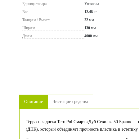
Единица товара
Упаковка
Вес
12.48
кг.
Толщина / Высота
22
мм.
Ширина
130
мм.
Длина
4000
мм.
Описание
Чистящие средства
Террасная доска TerraPol Смарт «Дуб Севилья 50 Браш» — 
(ДПК), который объединяет прочность пластика и эстетику д