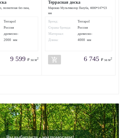
оска
Террасная доска
, полнотелая без паза,
Марокко Мультиколор Палуба, 4000*147*23
мм
Terrapol
Бренд:
Terrapol
Россия
Страна бренда:
Россия
древесно-
Материал:
древесно-
полимерный
полимерный
2000 мм
Длина:
4000 мм
композит
композит
9 599
6 745
add_shopping_cart
2
2
₽ за м
₽ за м
Вы выбираете - мы помогаем!