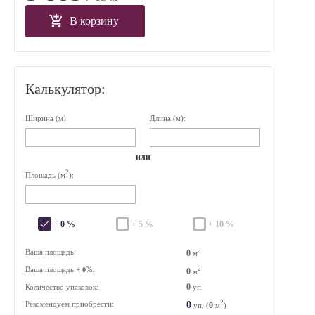
В корзину
Калькулятор:
Ширина (м):
Длина (м):
или
2
Площадь (м
):
+ 0 %
+ 5 %
+ 10 %
2
Ваша площадь:
0
м
Ваша площадь +
%:
2
0
0
м
0
Количество упаковок:
уп.
2
0
Рекомендуем приобрести:
0
уп. (
м
)