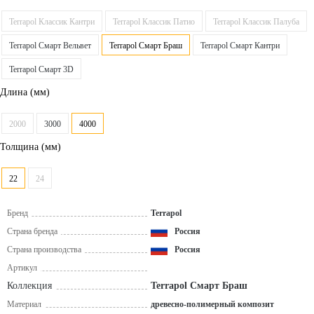
Terrapol Классик Кантри
Terrapol Классик Патио
Terrapol Классик Палуба
Terrapol Смарт Вельвет
Terrapol Смарт Браш
Terrapol Смарт Кантри
Terrapol Смарт 3D
Длина
(мм)
2000
3000
4000
Толщина
(мм)
22
24
Бренд
Terrapol
Страна бренда
Россия
Страна производства
Россия
Артикул
Коллекция
Terrapol Смарт Браш
Материал
древесно-полимерный композит