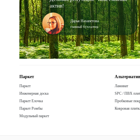
актив!
Дарья Нахапетова
главный бухгалтер
Паркет
Альтернатив
Паркет
Ламинат
Инженерная доска
SPC / ПВХ пли
Паркет Елочка
Пробковые пок
Паркет Ромбы
Ковровая плитк
Модульный паркет