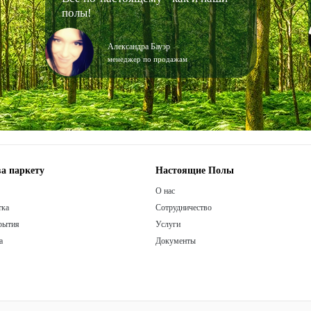
полы!
Александра Бауэр
менеджер по продажам
а паркету
Настоящие Полы
О нас
тка
Сотрудничество
рытия
Услуги
а
Документы