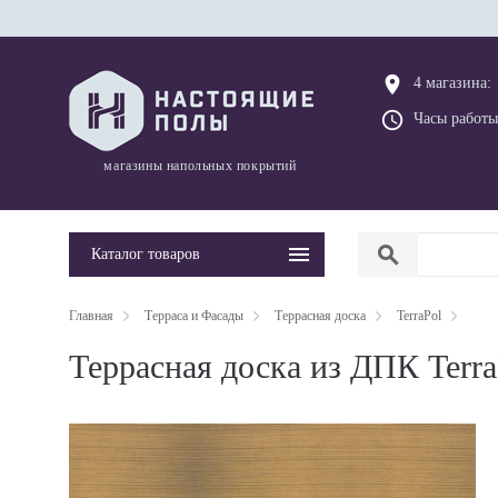
place
4 магазина:
query_builder
Часы работы
магазины напольных покрытий
search
Каталог товаров
Главная
Терраса и Фасады
Террасная доска
TerraPol
Террасная доска из ДПК Terra