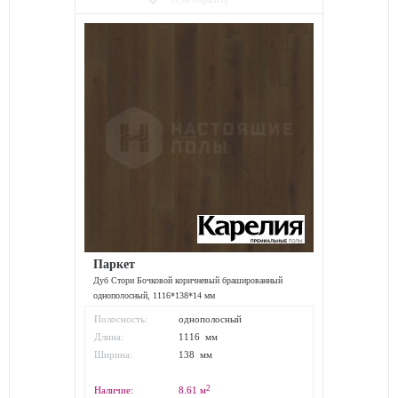
Паркет
Дуб Стори Бочковой коричневый брашированный
однополосный, 1116*138*14 мм
Полосность:
однополосный
Длина:
1116 мм
Ширина:
138 мм
2
Наличие:
8.61
м