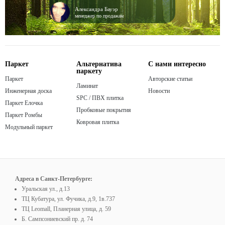
Александра Бауэр
менеджер по продажам
Паркет
Альтернатива
С нами интересно
паркету
Паркет
Авторские статьи
Ламинат
Инженерная доска
Новости
SPC / ПВХ плитка
Паркет Елочка
Пробковые покрытия
Паркет Ромбы
Ковровая плитка
Модульный паркет
Адреса в Санкт-Петербурге:
Уральская ул., д.13
ТЦ Кубатура, ул. Фучика, д.9, 1в.737
ТЦ Leomall, Планерная улица, д. 59
Б. Сампсониевский пр. д. 74