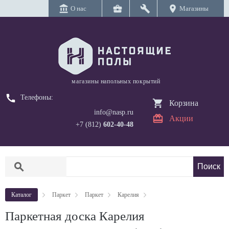
account_balance
business_center
build
location_on
О нас
Магазины
магазины напольных покрытий
call
Телефоны:
Корзина
info@nasp.ru
Акции
+7 (812)
602-40-48
search
Каталог
Паркет
Паркет
Карелия
Паркетная доска Карелия