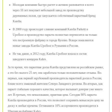
Молодая компания быстро растет и активно развивается и всего
через 10 лет покупает небольшой завод по производству
деревянных полов, где запускается собственный паркетный бренд
Karelia.
В 2000 году происходит слияние компаний Karelia Parketti и
Upofloor и производство паркета полностью переносится на только
что построенную фабрику в городе Куопио. Вскоре появляются
новые заводы Karelia-Upofloor в Румынии и России.
Не так давно, в 2012 году, Karelia-Upofloor вошла в состав
шведского концерна Kahrs.
За то время, что паркетная доска Karelia представлена на российском рынке,
а это без малого 25 лет, она заработала только положительные отзывы. Во-
первых, как первый зарубежный производитель паркетной доски в России,
ближе всего знакомый жителям Северо-Западного региона. Во-вторых, как
паркет стабильно хорошего качества, которое вызывает доверие уже много
лет. В-третьих, что немаловажно, приятная цена. Сегодня 90% паркета
Karelia производится в России, что позволяет сохранять невысокую цену на
доску в любые времена. Оставшиеся 10% ассортимента производятся в
Швеции на фабрике Kahrs.