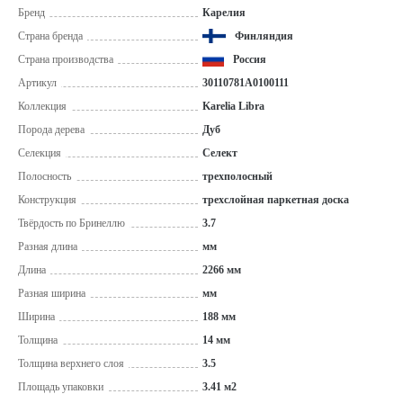
Бренд
Карелия
Страна бренда
Финляндия
Страна производства
Россия
Артикул
30110781A0100111
Коллекция
Karelia Libra
Порода дерева
Дуб
Селекция
Селект
Полосность
трехполосный
Конструкция
трехслойная паркетная доска
Твёрдость по Бринеллю
3.7
Разная длина
мм
Длина
2266 мм
Разная ширина
мм
Ширина
188 мм
Толщина
14 мм
Толщина верхнего слоя
3.5
Площадь упаковки
3.41 м2