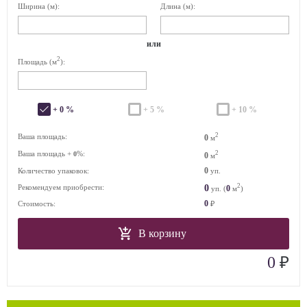
Ширина (м):
Длина (м):
или
2
Площадь (м
):
+ 0 %
+ 5 %
+ 10 %
2
Ваша площадь:
0
м
Ваша площадь +
%:
2
0
0
м
0
Количество упаковок:
уп.
2
0
Рекомендуем приобрести:
0
уп. (
м
)
0
Стоимость:
₽
В корзину
₽
0