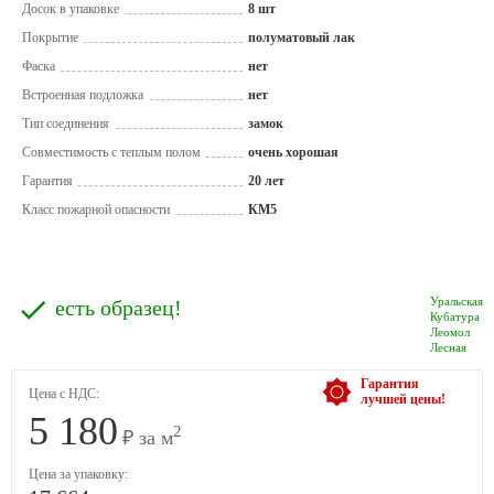
Досок в упаковке
8 шт
Покрытие
полуматовый лак
Фаска
нет
Встроенная подложка
нет
Тип соединения
замок
Совместимость с теплым полом
очень хорошая
Гарантия
20 лет
Класс пожарной опасности
КМ5
Уральская
есть образец!
Кубатура
Леомол
Лесная
Гарантия
Цена с НДС:
лучшей цены!
5 180
2
₽ за м
Цена за упаковку: