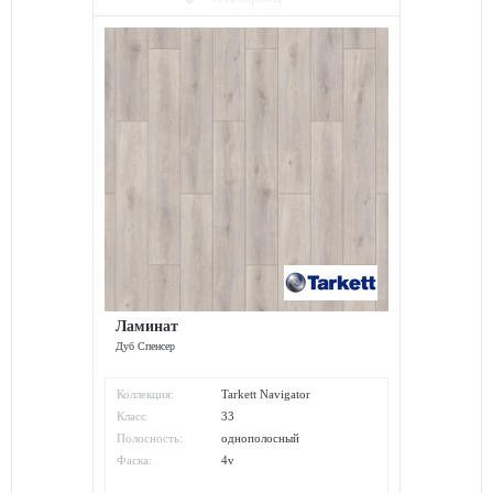
Ламинат
Дуб Спенсер
Коллекция:
Tarkett Navigator
Класс
33
износостойкости:
Полосность:
однополосный
Фаска:
4v