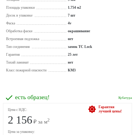
Площадь упаковки
1.754 м2
Досок в упаковке
7 шт
Фаска
4v
Обработка фаски
окрашивание
Встроенная подложка
нет
Тип соединения
замок TС Lock
Гарантия
25 лет
Тихий ламинат
нет
Класс пожарной опасности
КМ3
есть образец!
Кубатура
Гарантия
Цена с НДС:
лучшей цены!
2 156
2
₽ за м
Цена за упаковку: