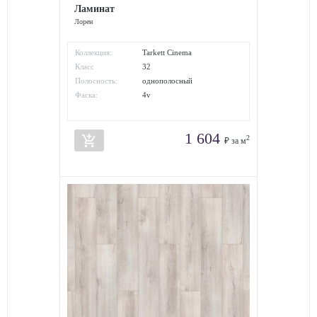
Ламинат
Лорен
Коллекция:
Tarkett Cinema
Класс
32
износостойкости:
Полосность:
однополосный
Фаска:
4v
1 604
add_shopping_cart
2
₽ за м