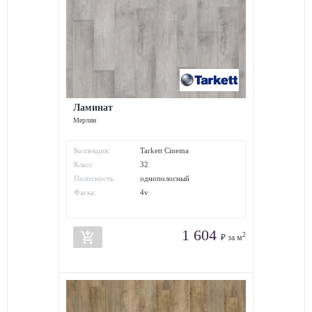
Ламинат
Mерлин
Коллекция:
Tarkett Cinema
Класс
32
износостойкости:
Полосность:
однополосный
Фаска:
4v
1 604
add_shopping_cart
2
₽ за м