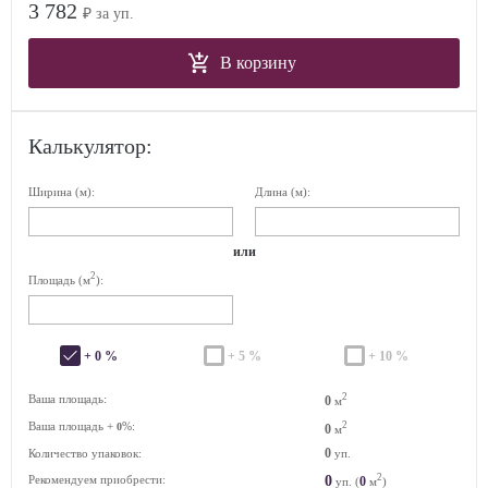
3 782
₽ за уп.
В корзину
Калькулятор:
Ширина (м):
Длина (м):
или
2
Площадь (м
):
+ 0 %
+ 5 %
+ 10 %
2
Ваша площадь:
0
м
Ваша площадь +
%:
2
0
0
м
0
Количество упаковок:
уп.
2
0
Рекомендуем приобрести:
0
уп. (
м
)