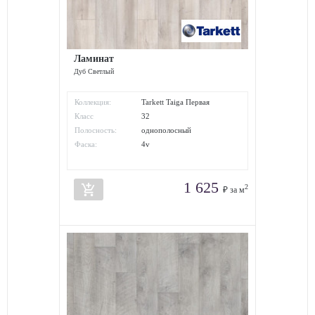
Ламинат
Дуб Светлый
Коллекция:
Tarkett Taiga Первая
Сибирская
Класс
32
износостойкости:
Полосность:
однополосный
Фаска:
4v
1 625
add_shopping_cart
2
₽ за м