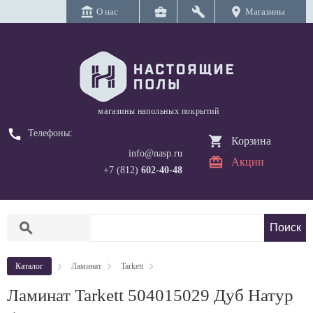
account_balance
business_center
build
location_on
О нас
Магазины
магазины напольных покрытий
call
Телефоны:
Корзина
info@nasp.ru
Акции
+7 (812)
602-40-48
search
Каталог
Ламинат
Tarkett
Ламинат Tarkett 504015029 Дуб Натур