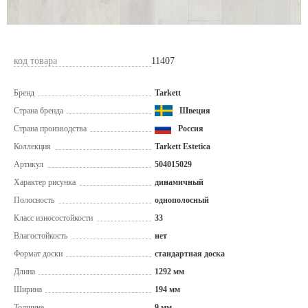
код товара
11407
Бренд
Tarkett
Страна бренда
Швеция
Страна производства
Россия
Коллекция
Tarkett Estetica
Артикул
504015029
Характер рисунка
динамичный
Полосность
однополосный
Класс износостойкости
33
Влагостойкость
нет
Формат доски
стандартная доска
Длина
1292 мм
Ширина
194 мм
Толщина
9 мм