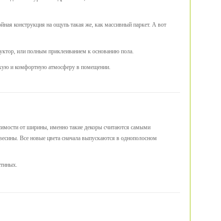
ойная конструкция на ощупь такая же, как массивный паркет. А вот
труктор, или полным приклеиванием к основанию пола.
тихую и комфортную атмосферу в помещении.
висимости от ширины, именно такие декоры считаются самыми
ревесины. Все новые цвета сначала выпускаются в однополосном
стиных.