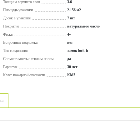
Толщина верхнего слоя
3.6
Площадь упаковки
2.156 м2
Досок в упаковке
7 шт
Покрытие
натуральное масло
Фаска
4v
Встроенная подложка
нет
Тип соединения
замок lock-it
Совместимость с теплым полом
да
Гарантия
30 лет
Класс пожарной опасности
КМ5
ва