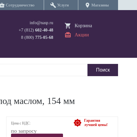
iness_center
build
location_on
Сотрудничество
Услуги
Магазины
info@nasp.ru
Корзина
+7 (812)
602-40-48
Акции
8 (800)
775-05-68
од маслом, 154 мм
Гарантия
Цена с НДС:
лучшей цены!
по запросу