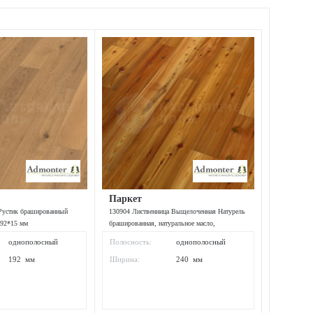
Паркет
Рустик брашированный
130904 Лиственница Выщелоченная Натурель
192*15 мм
брашированная, натуральное масло,
44870*240*15 мм
однополосный
Полосность:
однополосный
192 мм
Ширина:
240 мм