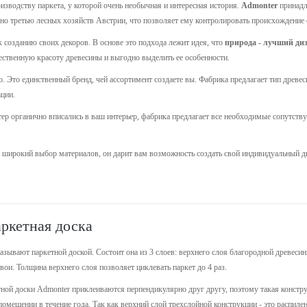
изводству паркета, у которой очень необычная и интересная история.
Admonter
принадл
но третью лесных хозяйств Австрии, что позволяет ему контролировать происхождение св
 созданию своих декоров. В основе это подхода лежит идея, что
природа - лучший ди
тественную красоту древесины и выгодно выделить ее особенности.
о. Это единственный бренд, чей ассортимент создаете вы. Фабрика предлагает тип древ
ции.
р органично вписались в ваш интерьер, фабрика предлагает все необходимые сопутству
о широкий выбор материалов, он дарит вам возможность создать свой индивидуальный 
аркетная доска
зывают паркетной доской. Состоит она из 3 слоев: верхнего слоя благородной древесин
ои. Толщина верхнего слоя позволяет циклевать паркет до 4 раз.
ной доски Admonter приклеиваются перпендикулярно друг другу, поэтому такая конструк
омещении в течение года. Так как верхний слой трехслойной конструкции - это распиле