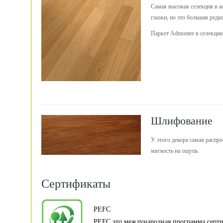
Самая высокая селекция в а
глазки, но это большая редко
Паркет Admonter в селекции
Шлифование
У этого декора самая распр
мягкость на ощупь.
Сертификаты
PEFC
PEFC это международная программа серт