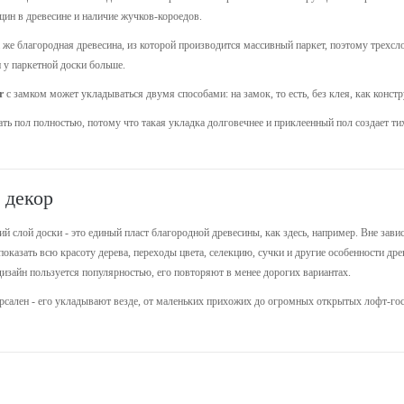
щин в древесине и наличие жучков-короедов.
 же благородная древесина, из которой производится массивный паркет, поэтому трехсл
 у паркетной доски больше.
r
с замком может укладываться двумя способами: на замок, то есть, без клея, как конс
ть пол полностью, потому что такая укладка долговечнее и приклеенный пол создает 
 декор
ний слой доски - это единый пласт благородной древесины, как здесь, например. Вне за
 показать всю красоту дерева, переходы цвета, селекцию, сучки и другие особенности д
дизайн пользуется популярностью, его повторяют в менее дорогих вариантах.
сален - его укладывают везде, от маленьких прихожих до огромных открытых лофт-го