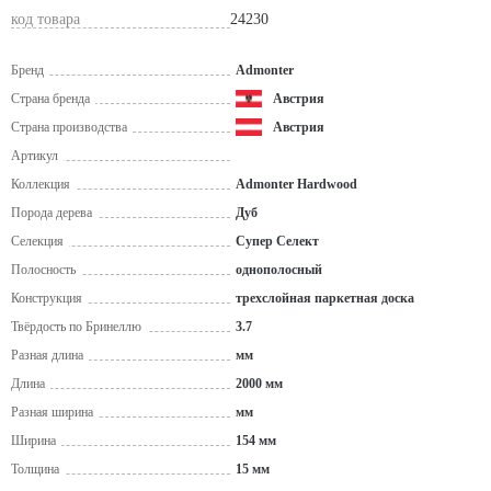
код товара
24230
Бренд
Admonter
Страна бренда
Австрия
Страна производства
Австрия
Артикул
Коллекция
Admonter Hardwood
Порода дерева
Дуб
Селекция
Супер Селект
Полосность
однополосный
Конструкция
трехслойная паркетная доска
Твёрдость по Бринеллю
3.7
Разная длина
мм
Длина
2000 мм
Разная ширина
мм
Ширина
154 мм
Толщина
15 мм