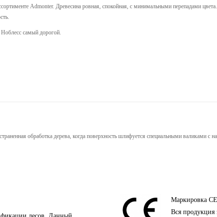
ссортименте Admonter. Древесина ровная, спокойная, с минимальными перепадами цвета.
сть.
 Ноблесс самый дорогой.
остраненная обработка дерева, когда поверхность шлифуется специальными валиками с н
Маркировка C
Вся продукция 
ификации лесов. Данный