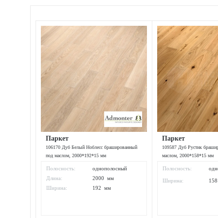
Паркет
Паркет
106170 Дуб Белый Ноблесс брашированный
109587 Дуб Рустик браши
под маслом, 2000*192*15 мм
маслом, 2000*158*15 мм
Полосность:
однополосный
Полосность:
одн
Длина:
2000 мм
Ширина:
15
Ширина:
192 мм