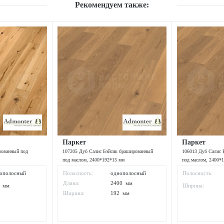
Рекомендуем также:
Паркет
Паркет
рованный под
107205 Дуб Салис Бэйсик брашированный
106013 Дуб Салис 
под маслом, 2400*192*15 мм
под маслом, 2400*
ополосный
Полосность:
однополосный
Полосность:
Длина:
2400 мм
8 мм
Ширина:
Ширина:
192 мм