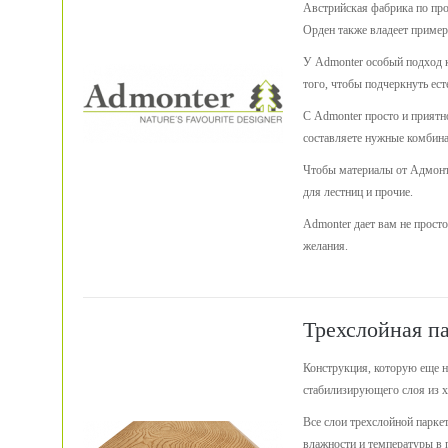
Австрийская фабрика по про
Орден также владеет пример
У Admonter особый подход к
того, чтобы подчеркнуть ес
С Admonter просто и приятн
составляете нужные комбина
Чтобы материалы от Адмонте
для лестниц и прочие.
Admonter дает вам не прост
желания.
Трехслойная п
Конструкция, которую еще на
стабилизирующего слоя из хв
Все слои трехслойной паркет
влажности и температуры в п