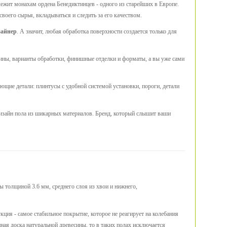
ежит монахам ордена Бенедиктинцев - одного из старейших в Европе.
оего сырья, вкладываться и следить за его качеством.
зайнер
. А значит, любая обработка поверхности создается только для
есины, варианты обработки, финишные отделки и форматы, а вы уже сами
ющие детали: плинтусы с удобной системой установки, пороги, детали
дизайн пола из шикарных материалов. Бренд, который слышит ваши
ы толщиной 3.6 мм, среднего слоя из хвои и нижнего,
ция - самое стабильное покрытие, которое не реагирует на колебания
нная доска натуральной древесины, то в таких полах исключается