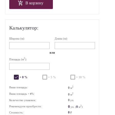
В корзину
Калькулятор:
Ширина (м):
Длина (м):
или
2
Площадь (м
):
+ 0 %
+ 5 %
+ 10 %
2
Ваша площадь:
0
м
Ваша площадь +
%:
2
0
0
м
0
Количество упаковок:
уп.
2
0
Рекомендуем приобрести:
0
уп. (
м
)
0
Стоимость:
₽