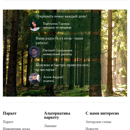
Открывать новое каждый день!
Екатерина Гармаш
менеджер по продажам
Ваша радость от пола - наша
работа!
Евгений Сидоренков
коммерческий директор
Бережно и быстро привезти пол -
целая наука!
Агеев Андрей
водитель
Паркет
Альтернатива
С нами интересно
паркету
Паркет
Авторские статьи
Ламинат
Инженерная доска
Новости