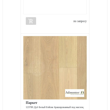
add_shopping_cart
по запросу
Паркет
123789 Дуб Белый Бэйсик брашированный под маслом,