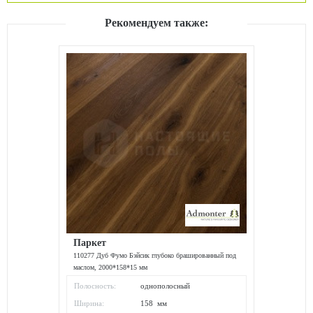
Рекомендуем также:
Паркет
110277 Дуб Фумо Бэйсик глубоко брашированный под
маслом, 2000*158*15 мм
Полосность:
однополосный
Ширина:
158 мм