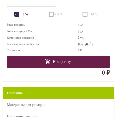
+ 0 %
+ 5 %
+ 10 %
2
Ваша площадь:
0
м
Ваша площадь +
%:
2
0
0
м
0
Количество упаковок:
уп.
2
0
Рекомендуем приобрести:
0
уп. (
м
)
0
Стоимость:
₽
В корзину
₽
0
Описание
Материалы для укладки
Чистящие средства