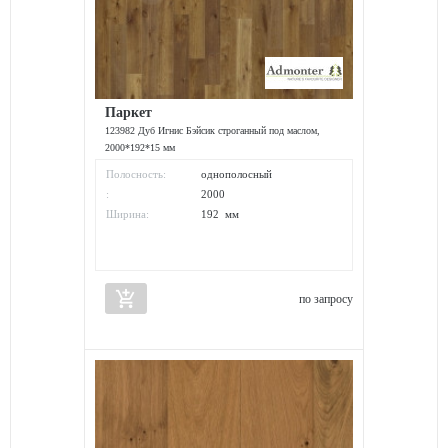
Паркет
123982 Дуб Игнис Бэйсик строганный под маслом,
2000*192*15 мм
Полосность:
однополосный
:
2000
Ширина:
192 мм
add_shopping_cart
по запросу