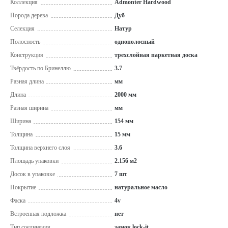
Коллекция
Admonter Hardwood
Порода дерева
Дуб
Селекция
Натур
Полосность
однополосный
Конструкция
трехслойная паркетная доска
Твёрдость по Бринеллю
3.7
Разная длина
мм
Длина
2000 мм
Разная ширина
мм
Ширина
154 мм
Толщина
15 мм
Толщина верхнего слоя
3.6
Площадь упаковки
2.156 м2
Досок в упаковке
7 шт
Покрытие
натуральное масло
Фаска
4v
Встроенная подложка
нет
Тип соединения
замок lock-it