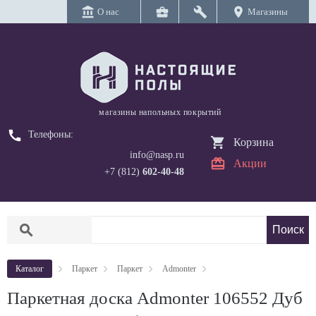
account_balance
business_center
build
location_on
О нас
Магазины
магазины напольных покрытий
call
Телефоны:
Корзина
info@nasp.ru
Акции
+7 (812)
602-40-48
search
Каталог
Паркет
Паркет
Admonter
Паркетная доска Admonter 106552 Дуб