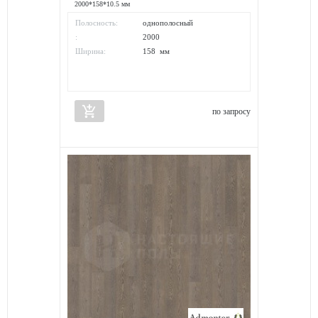
2000*158*10.5 мм
Полосность:
однополосный
:
2000
Ширина:
158 мм
add_shopping_cart
по запросу