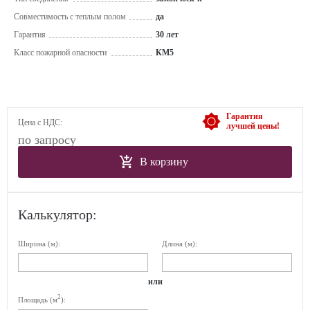
Совместимость с теплым полом
да
Гарантия
30 лет
Класс пожарной опасности
КМ5
Гарантия
Цена с НДС:
лучшей цены!
по запросу
В корзину
Калькулятор:
Ширина (м):
Длина (м):
или
2
Площадь (м
):