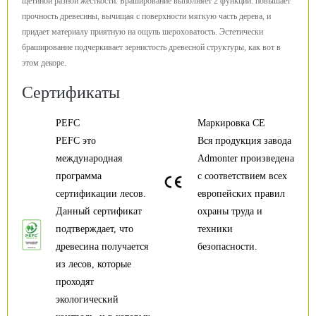
щетиной разной жесткости. Браширование выполняет 2 функции: повышает
прочность древесины, вычищая с поверхности мягкую часть дерева, и
придает материалу приятную на ощупь шероховатость. Эстетически
браширование подчеркивает зернистость древесной структуры, как вот в
этом декоре.
Сертификаты
PEFC
Маркировка CE
PEFC это
Вся продукция завода
международная
Admonter произведена
программа
с соответствием всех
сертификации лесов.
европейских правил
Данный сертификат
охраны труда и
подтверждает, что
техники
древесина получается
безопасности.
из лесов, которые
проходят
экологический