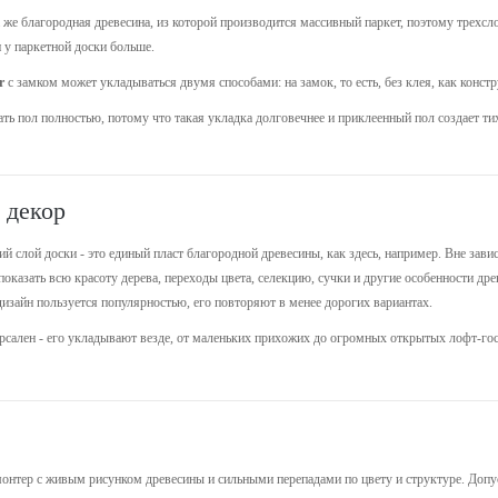
 же благородная древесина, из которой производится массивный паркет, поэтому трехсл
 у паркетной доски больше.
r
с замком может укладываться двумя способами: на замок, то есть, без клея, как конс
ть пол полностью, потому что такая укладка долговечнее и приклеенный пол создает 
 декор
ний слой доски - это единый пласт благородной древесины, как здесь, например. Вне за
 показать всю красоту дерева, переходы цвета, селекцию, сучки и другие особенности д
дизайн пользуется популярностью, его повторяют в менее дорогих вариантах.
сален - его укладывают везде, от маленьких прихожих до огромных открытых лофт-го
онтер с живым рисунком древесины и сильными перепадами по цвету и структуре. Допу