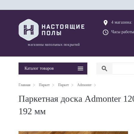
place
4 магазина:
query_builder
Часы работы
магазины напольных покрытий
search
Каталог товаров
Главная
Паркет
Паркет
Admonter
Паркетная доска Admonter 12
192 мм