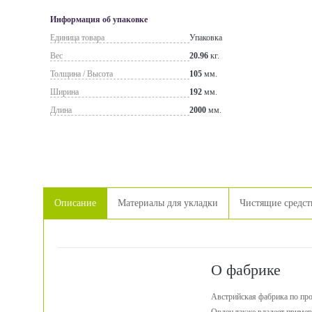
Информация об упаковке
Единица товара
Упаковка
Вес
20.96
кг.
Толщина / Высота
105
мм.
Ширина
192
мм.
Длина
2000
мм.
Описание
Материалы для укладки
Чистящие средст
О фабрике
Австрийская фабрика по про