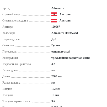
Бренд
Admonter
Страна бренда
Австрия
Страна производства
Австрия
Артикул
120067
Коллекция
Admonter Hardwood
Порода дерева
Дуб
Селекция
Рустик
Полосность
однополосный
Конструкция
трехслойная паркетная доска
Твёрдость по Бринеллю
3.7
Разная длина
мм
Длина
2000 мм
Разная ширина
мм
Ширина
192 мм
Толщина
15 мм
Толщина верхнего слоя
3.6