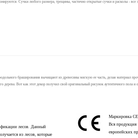
онируются. Сучки любого размера, трещины, частично открытые сучки и расколы - все э
одольного браширования вычищают из древесины мягкую ее часть, делая материал прочн
о дерева. Вот как этот декор получил свой оригинальный рисунок аутентичного пола и
Маркировка C
Вся продукция 
ификации лесов. Данный
европейских пр
олучается из лесов, которые