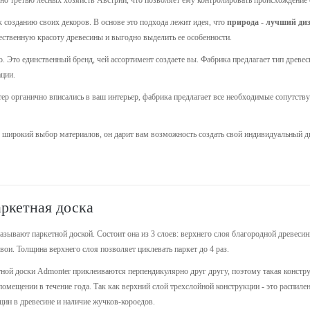
но третью лесных хозяйств Австрии, что позволяет ему контролировать происхождение св
 созданию своих декоров. В основе это подхода лежит идея, что
природа - лучший ди
тественную красоту древесины и выгодно выделить ее особенности.
о. Это единственный бренд, чей ассортимент создаете вы. Фабрика предлагает тип древ
ции.
р органично вписались в ваш интерьер, фабрика предлагает все необходимые сопутству
о широкий выбор материалов, он дарит вам возможность создать свой индивидуальный 
аркетная доска
зывают паркетной доской. Состоит она из 3 слоев: верхнего слоя благородной древесин
ои. Толщина верхнего слоя позволяет циклевать паркет до 4 раз.
ной доски Admonter приклеиваются перпендикулярно друг другу, поэтому такая конструк
омещении в течение года. Так как верхний слой трехслойной конструкции - это распиле
щин в древесине и наличие жучков-короедов.