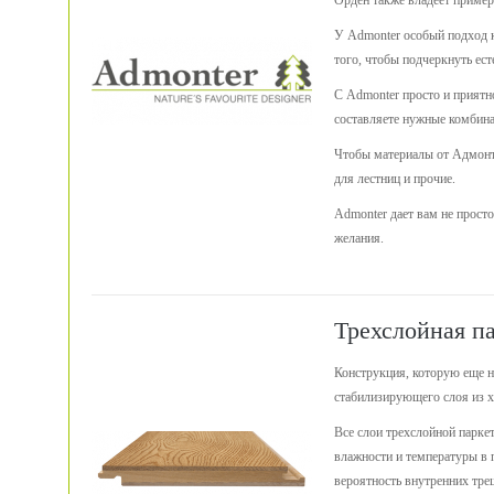
Орден также владеет пример
У Admonter особый подход к
того, чтобы подчеркнуть ес
С Admonter просто и приятн
составляете нужные комбина
Чтобы материалы от Адмонте
для лестниц и прочие.
Admonter дает вам не прост
желания.
Трехслойная п
Конструкция, которую еще на
стабилизирующего слоя из хв
Все слои трехслойной паркет
влажности и температуры в п
вероятность внутренних тре