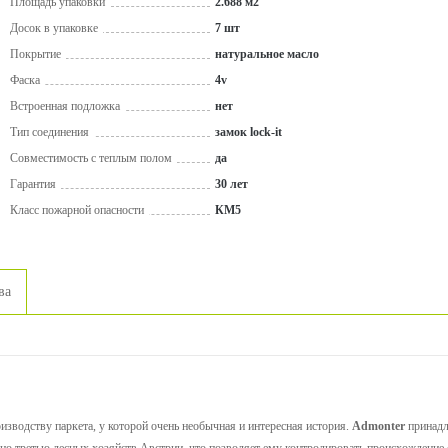
Площадь упаковки
2.688 м2
Досок в упаковке
7 шт
Покрытие
натуральное масло
Фаска
4v
Встроенная подложка
нет
Тип соединения
замок lock-it
Совместимость с теплым полом
да
Гарантия
30 лет
Класс пожарной опасности
КМ5
ва
изводству паркета, у которой очень необычная и интересная история.
Admonter
принадл