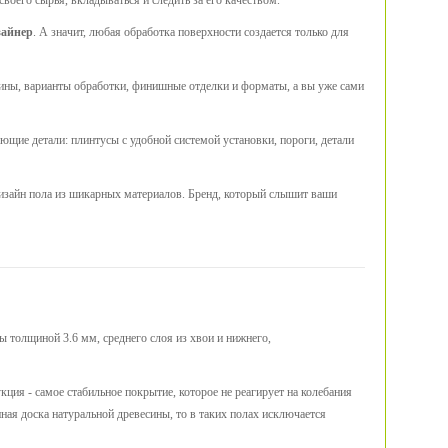
оего сырья, вкладываться и следить за его качеством.
зайнер
. А значит, любая обработка поверхности создается только для
есины, варианты обработки, финишные отделки и форматы, а вы уже сами
ющие детали: плинтусы с удобной системой установки, пороги, детали
дизайн пола из шикарных материалов. Бренд, который слышит ваши
ы толщиной 3.6 мм, среднего слоя из хвои и нижнего,
ция - самое стабильное покрытие, которое не реагирует на колебания
нная доска натуральной древесины, то в таких полах исключается