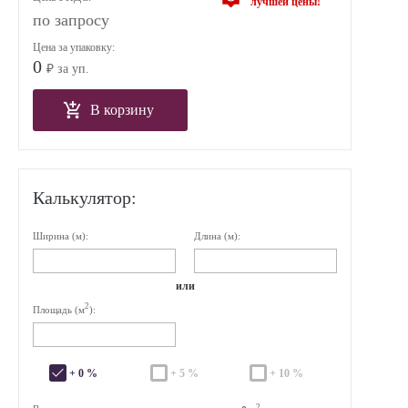
лучшей цены!
по запросу
Цена за упаковку:
0
₽ за уп.
В корзину
Калькулятор:
Ширина (м):
Длина (м):
или
2
Площадь (м
):
+ 0 %
+ 5 %
+ 10 %
2