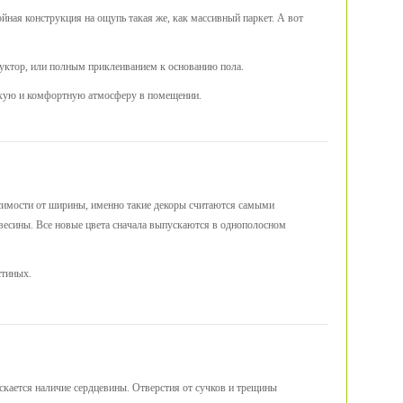
ойная конструкция на ощупь такая же, как массивный паркет. А вот
труктор, или полным приклеиванием к основанию пола.
тихую и комфортную атмосферу в помещении.
висимости от ширины, именно такие декоры считаются самыми
ревесины. Все новые цвета сначала выпускаются в однополосном
стиных.
скается наличие сердцевины. Отверстия от сучков и трещины