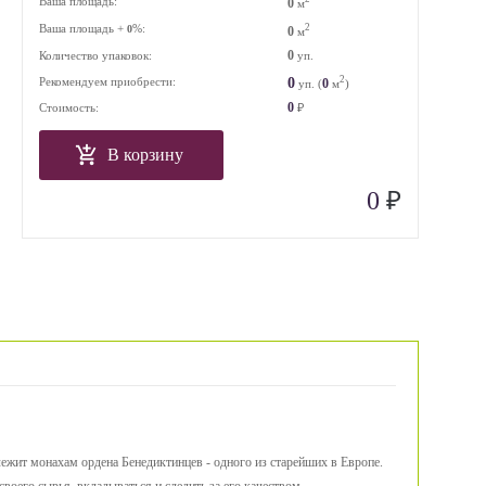
Ваша площадь:
0
м
Ваша площадь +
%:
2
0
0
м
0
Количество упаковок:
уп.
2
0
Рекомендуем приобрести:
0
уп. (
м
)
0
Стоимость:
₽
В корзину
₽
0
ежит монахам ордена Бенедиктинцев - одного из старейших в Европе.