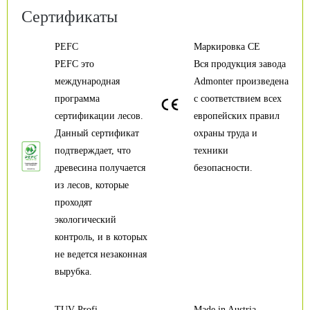
Сертификаты
PEFC
Маркировка CE
PEFC это
Вся продукция завода
международная
Admonter произведена
программа
с соответствием всех
сертификации лесов.
европейских правил
Данный сертификат
охраны труда и
подтверждает, что
техники
древесина получается
безопасности.
из лесов, которые
проходят
экологический
контроль, и в которых
не ведется незаконная
вырубка.
TUV Profi
Made in Austria