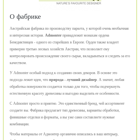
О фабрике
Австрийская фабрика по производству паркета, у которой очень необычная
и интересная история.
Admonter
принадлежит монахам ордена
Бенедиктинцев - одного из старейших в Европе. Орден также владеет
примерно третью лесных хозяйств Австрии, что позволяет ему
контролировать происхождение своего сырья, вкладываться и следить за его
качеством.
У Admonter особый подход к созданию своих декоров. В основе это
подхода лежит идея, что
природа - лучший дизайнер
. А значит, любая
обработка поверхности создается только для того, чтобы подчеркнуть
естественную красоту древесины и выгодно выделить ее особенности.
С Admonter просто и приятно. Это единственный бренд, чей ассортимент
создаете вы. Фабрика предлагает тип древесины, варианты обработки,
финишные отделки и форматы, а вы уже сами составляете нужные
комбинации.
Чтобы материалы от Адмонтер органично вписались в ваш интерьер,