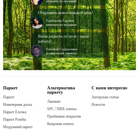
менеджер по продажам
Открывать новое каждый день!
Екатерина Гармаш
менеджер по продажам
Ваша радость от пола - наша
работа!
Евгений Сидоренков
коммерческий директор
Паркет
Альтернатива
С нами интересно
паркету
Паркет
Авторские статьи
Ламинат
Инженерная доска
Новости
SPC / ПВХ плитка
Паркет Елочка
Пробковые покрытия
Паркет Ромбы
Ковровая плитка
Модульный паркет