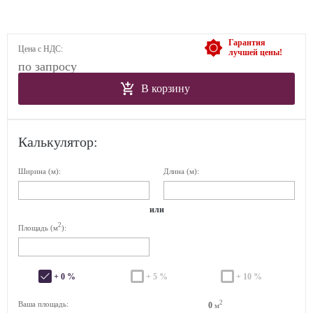
Гарантия
Цена с НДС:
лучшей цены!
по запросу
В корзину
Калькулятор:
Ширина (м):
Длина (м):
или
2
Площадь (м
):
+ 0 %
+ 5 %
+ 10 %
2
Ваша площадь:
0
м