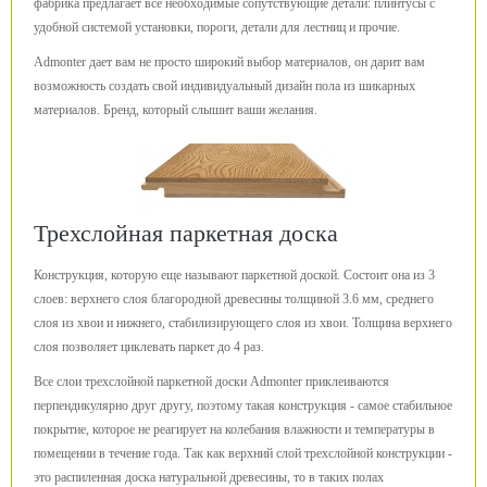
фабрика предлагает все необходимые сопутствующие детали: плинтусы с
удобной системой установки, пороги, детали для лестниц и прочие.
Admonter дает вам не просто широкий выбор материалов, он дарит вам
возможность создать свой индивидуальный дизайн пола из шикарных
материалов. Бренд, который слышит ваши желания.
Трехслойная паркетная доска
Конструкция, которую еще называют паркетной доской. Состоит она из 3
слоев: верхнего слоя благородной древесины толщиной 3.6 мм, среднего
слоя из хвои и нижнего, стабилизирующего слоя из хвои. Толщина верхнего
слоя позволяет циклевать паркет до 4 раз.
Все слои трехслойной паркетной доски Admonter приклеиваются
перпендикулярно друг другу, поэтому такая конструкция - самое стабильное
покрытие, которое не реагирует на колебания влажности и температуры в
помещении в течение года. Так как верхний слой трехслойной конструкции -
это распиленная доска натуральной древесины, то в таких полах