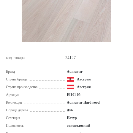
код товара
24127
Бренд
Admonter
Страна бренда
Австрия
Страна производства
Австрия
Артикул
EI101 05
Коллекция
Admonter Hardwood
Порода дерева
Дуб
Селекция
Натур
Полосность
однополосный