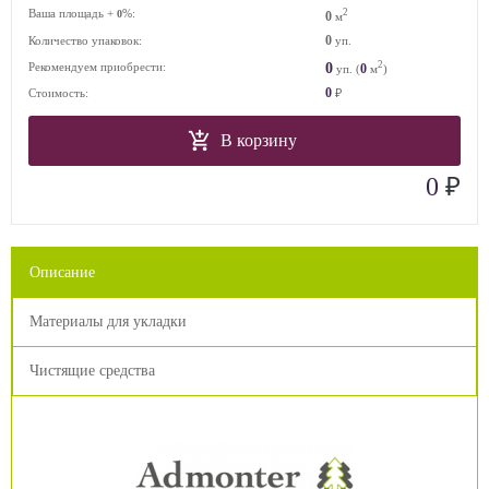
Ваша площадь +
%:
2
0
0
м
0
Количество упаковок:
уп.
2
0
Рекомендуем приобрести:
0
уп. (
м
)
0
Стоимость:
₽
В корзину
₽
0
Описание
Материалы для укладки
Чистящие средства