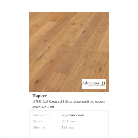
Паркет
117693 Дуб Каменный Бэйсик состаренный под маслом,
2000*192*15 мм
Полосность:
однополосный
Длина:
2000 мм
Ширина:
192 мм