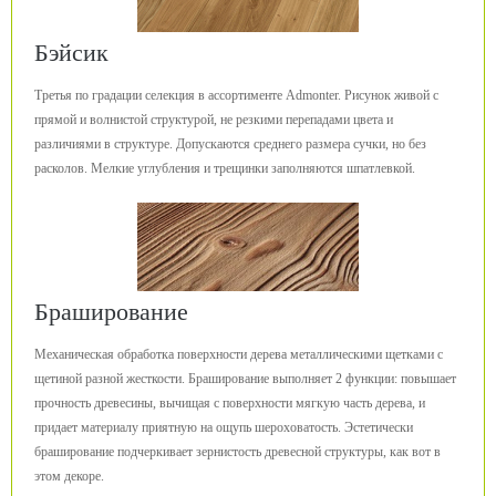
Бэйсик
Третья по градации селекция в ассортименте Admonter. Рисунок живой с
прямой и волнистой структурой, не резкими перепадами цвета и
различиями в структуре. Допускаются среднего размера сучки, но без
расколов. Мелкие углубления и трещинки заполняются шпатлевкой.
Браширование
Механическая обработка поверхности дерева металлическими щетками с
щетиной разной жесткости. Браширование выполняет 2 функции: повышает
прочность древесины, вычищая с поверхности мягкую часть дерева, и
придает материалу приятную на ощупь шероховатость. Эстетически
браширование подчеркивает зернистость древесной структуры, как вот в
этом декоре.