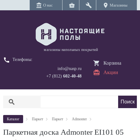
account_balance
business_center
build
location_on
О нас
Магазины
магазины напольных покрытий
call
Телефоны:
Корзина
info@nasp.ru
Акции
+7 (812)
602-40-48
search
Каталог
Паркет
Паркет
Admonter
Паркетная доска Admonter EI101 05