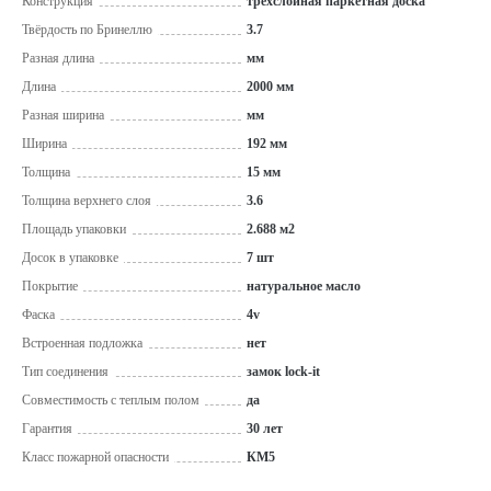
Конструкция
трехслойная паркетная доска
Твёрдость по Бринеллю
3.7
Разная длина
мм
Длина
2000 мм
Разная ширина
мм
Ширина
192 мм
Толщина
15 мм
Толщина верхнего слоя
3.6
Площадь упаковки
2.688 м2
Досок в упаковке
7 шт
Покрытие
натуральное масло
Фаска
4v
Встроенная подложка
нет
Тип соединения
замок lock-it
Совместимость с теплым полом
да
Гарантия
30 лет
Класс пожарной опасности
КМ5