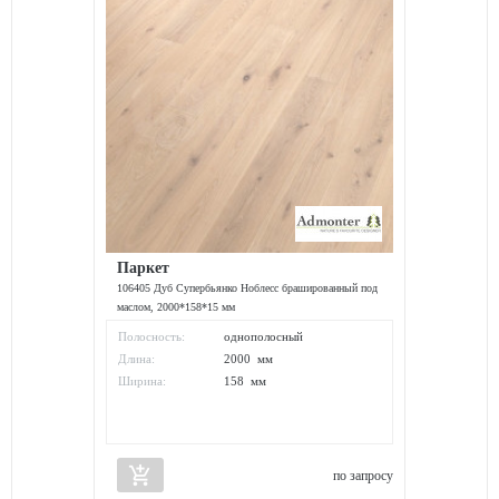
Паркет
106405 Дуб Супербьянко Ноблесс брашированный под
маслом, 2000*158*15 мм
Полосность:
однополосный
Длина:
2000 мм
Ширина:
158 мм
add_shopping_cart
по запросу