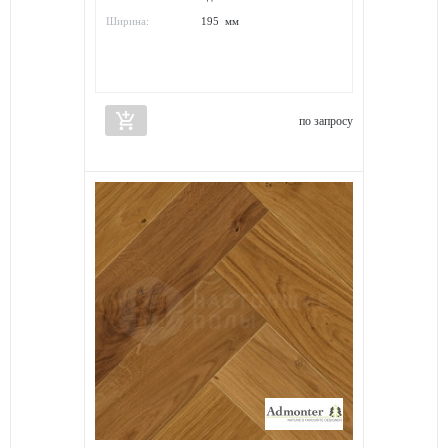
Ширина:
195 мм
add_shopping_cart
по запросу