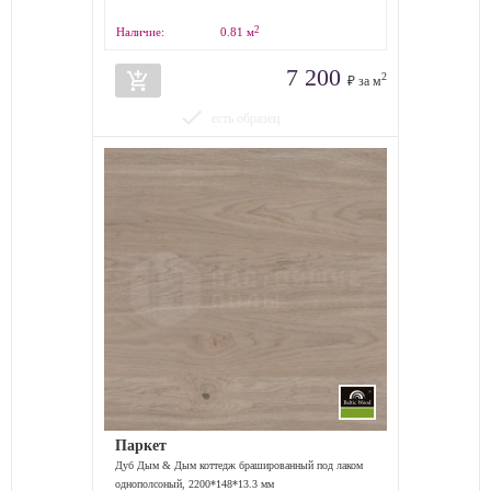
2
Наличие:
0.81
м
7 200
add_shopping_cart
2
₽ за м
done
есть образец
Паркет
Дуб Дым & Дым коттедж брашированный под лаком
однополсоный, 2200*148*13.3 мм