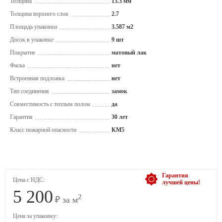
Толщина
13.3 мм
Толщина верхнего слоя
2.7
Площадь упаковки
3.587 м2
Досок в упаковке
9 шт
Покрытие
матовый лак
Фаска
нет
Встроенная подложка
нет
Тип соединения
замок
Совместимость с теплым полом
да
Гарантия
30 лет
Класс пожарной опасности
КМ5
Гарантия
Цена с НДС:
лучшей цены!
5 200
2
₽ за м
Цена за упаковку: