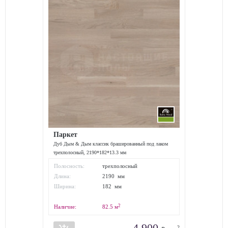
Паркет
Дуб Дым & Дым классик брашированный под лаком
трехполосный, 2190*182*13.3 мм
Полосность:
трехполосный
Длина:
2190 мм
Ширина:
182 мм
2
Наличие:
82.5
м
4 900
2