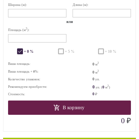
Ширина (м):
Длина (м):
или
2
Площадь (м
):
+ 0 %
+ 5 %
+ 10 %
2
Ваша площадь:
0
м
Ваша площадь +
%:
2
0
0
м
0
Количество упаковок:
уп.
2
0
Рекомендуем приобрести:
0
уп. (
м
)
0
Стоимость:
₽
В корзину
₽
0