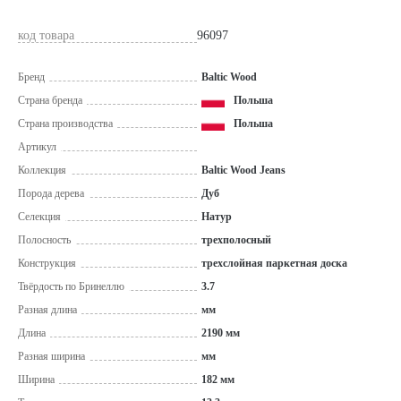
код товара
96097
Бренд
Baltic Wood
Страна бренда
Польша
Страна производства
Польша
Артикул
Коллекция
Baltic Wood Jeans
Порода дерева
Дуб
Селекция
Натур
Полосность
трехполосный
Конструкция
трехслойная паркетная доска
Твёрдость по Бринеллю
3.7
Разная длина
мм
Длина
2190 мм
Разная ширина
мм
Ширина
182 мм