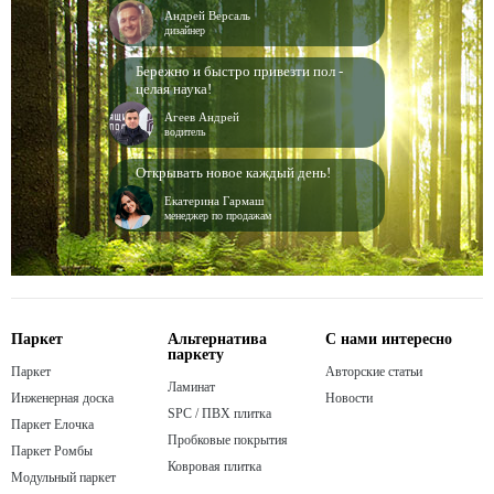
Андрей Версаль
дизайнер
Бережно и быстро привезти пол -
целая наука!
Агеев Андрей
водитель
Открывать новое каждый день!
Екатерина Гармаш
менеджер по продажам
Паркет
Альтернатива
С нами интересно
паркету
Паркет
Авторские статьи
Ламинат
Инженерная доска
Новости
SPC / ПВХ плитка
Паркет Елочка
Пробковые покрытия
Паркет Ромбы
Ковровая плитка
Модульный паркет