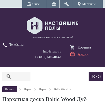
account_balance
business_center
build
location_on
О нас
Магазины
магазины напольных покрытий
call
Телефоны:
Корзина
info@nasp.ru
Акции
+7 (812)
602-40-48
search
Каталог
Паркет
Паркет
Baltic Wood
Паркетная доска Baltic Wood Дуб