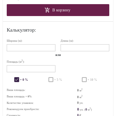
В корзину
Калькулятор:
Ширина (м):
Длина (м):
или
2
Площадь (м
):
+ 0 %
+ 5 %
+ 10 %
2
Ваша площадь:
0
м
Ваша площадь +
%:
2
0
0
м
0
Количество упаковок:
уп.
2
0
Рекомендуем приобрести:
0
уп. (
м
)
0
Стоимость:
₽