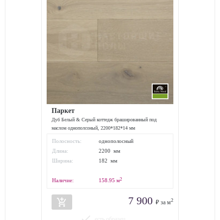
Паркет
Дуб Белый & Серый коттедж брашированный под
маслом однополсоный, 2200*182*14 мм
Полосность:
однополосный
Длина:
2200 мм
Ширина:
182 мм
2
Наличие:
158.95
м
7 900
add_shopping_cart
2
₽ за м
done
есть образец