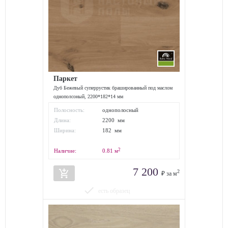
Паркет
Дуб Бежевый суперрустик брашированный под маслом
однополсоный, 2200*182*14 мм
Полосность:
однополосный
Длина:
2200 мм
Ширина:
182 мм
2
Наличие:
0.81
м
7 200
add_shopping_cart
2
₽ за м
done
есть образец