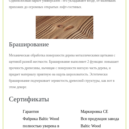
Однополосный паркет универсален - его укладывают везде, от маленьких
прихожих до огромных открытых лофт-гостиных.
Браширование
Механическая обработка поверхности дерева металлическими щетками с
щетиной разной жесткости. Браширование выполняет 2 функции: повышает
прочность древесины, вычищая с поверхности мягкую часть дерева, и
придает материалу приятную на ощупь шероховатость. Эстетически
браширование подчеркивает зернистость древесной структуры, как вот в
этом декоре.
Сертификаты
Гарантия
Маркировка CE
Фабрика Baltic Wood
Вся продукция завода
полностью уверена в
Baltic Wood