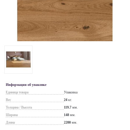
Информация об упаковке
Единица товара
Упаковка
Вес
24
кг.
Толщина / Высота
119.7
мм.
Ширина
148
мм.
Длина
2200
мм.