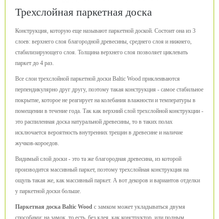
Трехслойная паркетная доска
Конструкция, которую еще называют паркетной доской. Состоит она из 3
слоев: верхнего слоя благородной древесины, среднего слоя и нижнего,
стабилизирующего слоя. Толщина верхнего слоя позволяет циклевать
паркет до 4 раз.
Все слои трехслойной паркетной доски Baltic Wood приклеиваются
перпендикулярно друг другу, поэтому такая конструкция - самое стабильное
покрытие, которое не реагирует на колебания влажности и температуры в
помещении в течение года. Так как верхний слой трехслойной конструкции -
это распиленная доска натуральной древесины, то в таких полах
исключается вероятность внутренних трещин в древесине и наличие
жучков-короедов.
Видимый слой доски - это та же благородная древесина, из которой
производится массивный паркет, поэтому трехслойная конструкция на
ощупь такая же, как массивный паркет. А вот декоров и вариантов отделки
у паркетной доски больше.
Паркетная доска Baltic Wood
с замком может укладываться двумя
способами: на замок, то есть, без клея, как конструктор, или полным