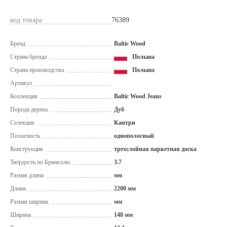
код товара
76389
Бренд
Baltic Wood
Страна бренда
Польша
Страна производства
Польша
Артикул
Коллекция
Baltic Wood Jeans
Порода дерева
Дуб
Селекция
Кантри
Полосность
однополосный
Конструкция
трехслойная паркетная доска
Твёрдость по Бринеллю
3.7
Разная длина
мм
Длина
2200 мм
Разная ширина
мм
Ширина
148 мм