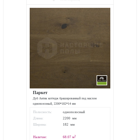
Паркет
Дуб Антик коттедж брашированный под маслом
однополсоный, 2200*182*14 мм
Полосность:
однополосный
Длина:
2200 мм
Ширина:
182 мм
2
Наличие:
68.07
м