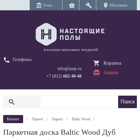
account_balance
business_center
build
location_on
О нас
Магазины
магазины напольных покрытий
call
Телефоны:
Корзина
info@nasp.ru
Акции
+7 (812)
602-40-48
search
Каталог
Паркет
Паркет
Baltic Wood
Паркетная доска Baltic Wood Дуб