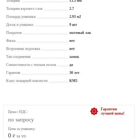
Толщина
13.3 мм
Толщина верхнего слоя
2.7
Площадь упаковки
2.93 м2
Досок в упаковке
9 шт
Покрытие
матовый лак
Фаска
нет
Встроенная подложка
нет
Тип соединения
замок
Совместимость с теплым полом
да
Гарантия
30 лет
Класс пожарной опасности
КМ5
Гарантия
Цена с НДС:
лучшей цены!
по запросу
Цена за упаковку:
0
₽ за уп.