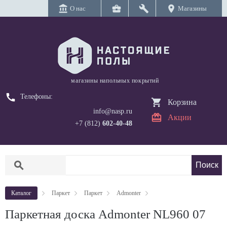
account_balance
business_center
build
location_on
О нас
Магазины
магазины напольных покрытий
call
Телефоны:
Корзина
info@nasp.ru
Акции
+7 (812)
602-40-48
search
Каталог
Паркет
Паркет
Admonter
Паркетная доска Admonter NL960 07