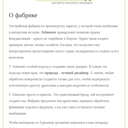
О фабрике
Австрийская фабрика по производству паркета, у которой очень необычная
и интересная история.
Admonter
принадлежит монахам ордена
Бенедиктинцев - одного из старейших в Европе. Орден также владеет
примерно третью лесных хозяйств Австрии, что позволяет ему
контролировать происхождение своего сырья, вкладываться и следить за его
качеством.
У Admonter особый подход к созданию своих декоров. В основе это
подхода лежит идея, что
природа - лучший дизайнер
. А значит, любая
обработка поверхности создается только для того, чтобы подчеркнуть
естественную красоту древесины и выгодно выделить ее особенности.
С Admonter просто и приятно. Это единственный бренд, чей ассортимент
создаете вы. Фабрика предлагает тип древесины, варианты обработки,
финишные отделки и форматы, а вы уже сами составляете нужные
комбинации.
Чтобы материалы от Адмонтер органично вписались в ваш интерьер,