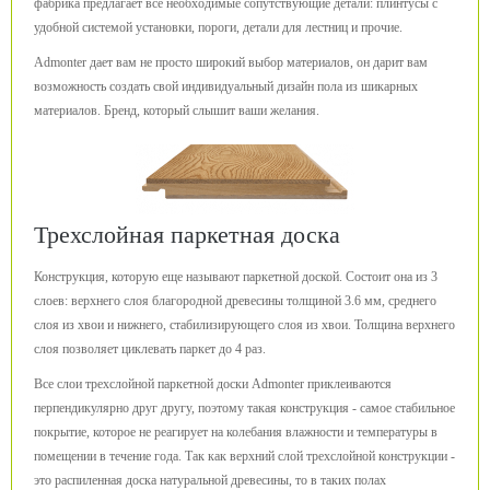
фабрика предлагает все необходимые сопутствующие детали: плинтусы с
удобной системой установки, пороги, детали для лестниц и прочие.
Admonter дает вам не просто широкий выбор материалов, он дарит вам
возможность создать свой индивидуальный дизайн пола из шикарных
материалов. Бренд, который слышит ваши желания.
Трехслойная паркетная доска
Конструкция, которую еще называют паркетной доской. Состоит она из 3
слоев: верхнего слоя благородной древесины толщиной 3.6 мм, среднего
слоя из хвои и нижнего, стабилизирующего слоя из хвои. Толщина верхнего
слоя позволяет циклевать паркет до 4 раз.
Все слои трехслойной паркетной доски Admonter приклеиваются
перпендикулярно друг другу, поэтому такая конструкция - самое стабильное
покрытие, которое не реагирует на колебания влажности и температуры в
помещении в течение года. Так как верхний слой трехслойной конструкции -
это распиленная доска натуральной древесины, то в таких полах