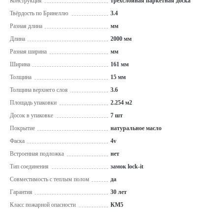
Конструкция
трехслойная паркетная доска
Твёрдость по Бринеллю
3.4
Разная длина
мм
Длина
2000 мм
Разная ширина
мм
Ширина
161 мм
Толщина
15 мм
Толщина верхнего слоя
3.6
Площадь упаковки
2.254 м2
Досок в упаковке
7 шт
Покрытие
натуральное масло
Фаска
4v
Встроенная подложка
нет
Тип соединения
замок lock-it
Совместимость с теплым полом
да
Гарантия
30 лет
Класс пожарной опасности
КМ5