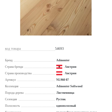
код товара
54693
Бренд
Admonter
Страна бренда
Австрия
Страна производства
Австрия
Артикул
NL960 07
Коллекция
Admonter Softwood
Порода дерева
Лиственница
Селекция
Рустик
Полосность
однополосный