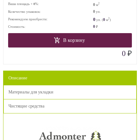
Ваша площадь +
%:
2
0
0
м
0
Количество упаковок:
уп.
2
0
Рекомендуем приобрести:
0
уп. (
м
)
0
Стоимость:
₽
В корзину
₽
0
Описание
Материалы для укладки
Чистящие средства