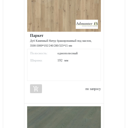
Паркет
Дуб Каменный Натур брашированный под маслом,
3500-5000*192/240/280/325*15 мм
Полосность:
однополосный
Ширина:
192 мм
add_shopping_cart
по запросу