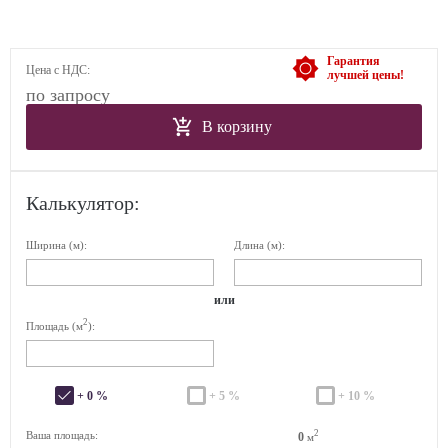
Гарантия
Цена с НДС:
лучшей цены!
по запросу
В корзину
Калькулятор:
Ширина (м):
Длина (м):
или
2
Площадь (м
):
+ 0 %
+ 5 %
+ 10 %
2
Ваша площадь:
0
м