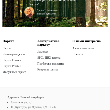
Деловая репутация - наш главный
актив!
Дарья Нахапетова
главный бухгалтер
Паркет
Альтернатива
С нами интересно
паркету
Паркет
Авторские статьи
Ламинат
Инженерная доска
Новости
SPC / ПВХ плитка
Паркет Елочка
Пробковые покрытия
Паркет Ромбы
Ковровая плитка
Модульный паркет
Адреса в Санкт-Петербурге:
Уральская ул., д.13
ТЦ Кубатура, ул. Фучика, д.9, 1в.737