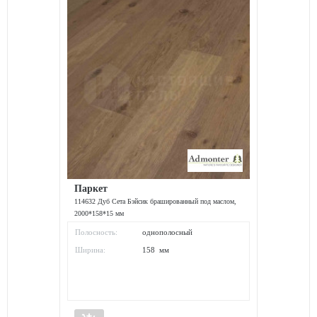
Паркет
114632 Дуб Сета Бэйсик брашированный под маслом,
2000*158*15 мм
Полосность:
однополосный
Ширина:
158 мм