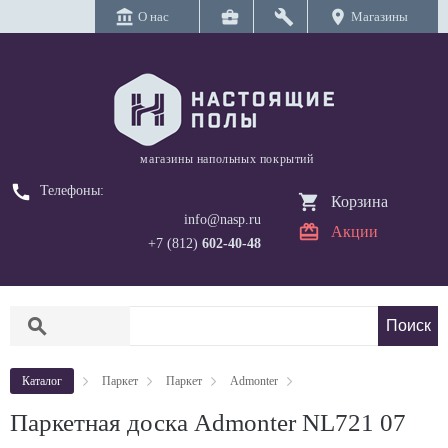
account_balance
business_center
build
location_on
О нас
Магазины
магазины напольных покрытий
call
Телефоны:
Корзина
info@nasp.ru
Акции
+7 (812)
602-40-48
search
Каталог
Паркет
Паркет
Admonter
Паркетная доска Admonter NL721 07