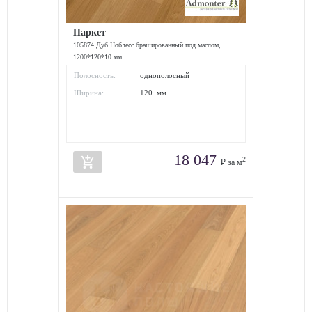
Паркет
105874 Дуб Ноблесс брашированный под маслом,
1200*120*10 мм
Полосность:
однополосный
Ширина:
120 мм
18 047
add_shopping_cart
2
₽ за м