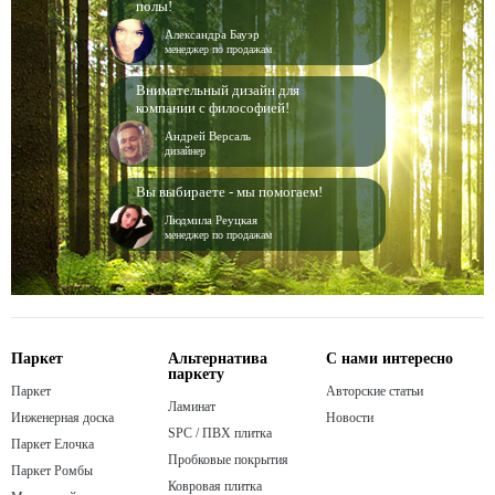
полы!
Александра Бауэр
менеджер по продажам
Внимательный дизайн для
компании с философией!
Андрей Версаль
дизайнер
Вы выбираете - мы помогаем!
Людмила Реуцкая
менеджер по продажам
Паркет
Альтернатива
С нами интересно
паркету
Паркет
Авторские статьи
Ламинат
Инженерная доска
Новости
SPC / ПВХ плитка
Паркет Елочка
Пробковые покрытия
Паркет Ромбы
Ковровая плитка