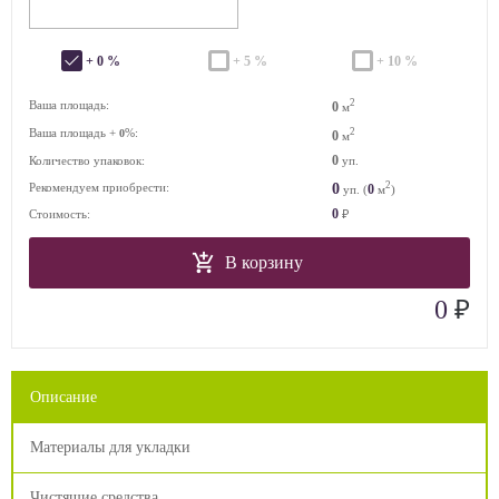
+ 0 %
+ 5 %
+ 10 %
2
Ваша площадь:
0
м
Ваша площадь +
%:
2
0
0
м
0
Количество упаковок:
уп.
2
0
Рекомендуем приобрести:
0
уп. (
м
)
0
Стоимость:
₽
В корзину
₽
0
Описание
Материалы для укладки
Чистящие средства