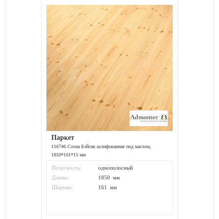
Паркет
116746 Сосна Бэйсик шлифованная под маслом,
1850*161*15 мм
Полосность:
однополосный
Длина:
1850 мм
Ширина:
161 мм