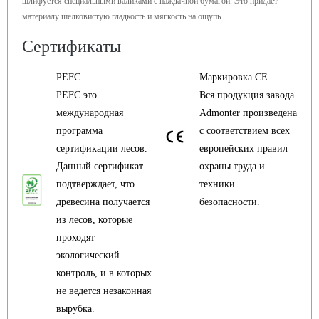
шлифуется специальными валиками с наждачной бумагой. Это придает
материалу шелковистую гладкость и мягкость на ощупь.
Сертификаты
PEFC
Маркировка CE
PEFC это
Вся продукция завода
международная
Admonter произведена
программа
с соответствием всех
сертификации лесов.
европейских правил
Данный сертификат
охраны труда и
подтверждает, что
техники
древесина получается
безопасности.
из лесов, которые
проходят
экологический
контроль, и в которых
не ведется незаконная
вырубка.