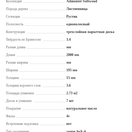
Коллекция
Admonter Softwood
Порода дерева
Лиственница
Селекция
Рустик
Полосность
однополосный
Конструкция
трехслойная паркетная доска
Твёрдость по Бринеллю
3.4
Разная длина
мм
Длина
2000 мм
Разная ширина
мм
Ширина
195 мм
Толщина
15 мм
Толщина верхнего слоя
3.6
Площадь упаковки
2.73 м2
Досок в упаковке
7 шт
Покрытие
натуральное масло
Фаска
4v
Встроенная подложка
нет
Тип соединения
замок lock-it