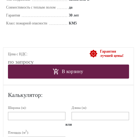
Совместимость с теплым полом
да
Гарантия
30 лет
Класс пожарной опасности
КМ5
Гарантия
Цена с НДС:
лучшей цены!
по запросу
В корзину
Калькулятор:
Ширина (м):
Длина (м):
или
2
Площадь (м
):