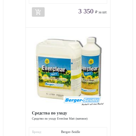
3 350
add_shopping_cart
₽ за шт.
Средства по уходу
Средство по уходу Everclear Matt (матовое)
Бренд:
Berger-Seidle