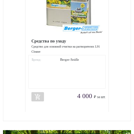
Средства по уходу
Средство для основной очистки на растворителях L91
Cleaner
Бренд:
Berger-Seidle
4 000
add_shopping_cart
₽ за шт.