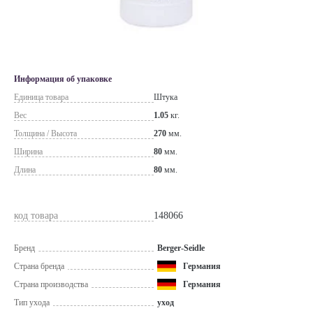
Информация об упаковке
Единица товара
Штука
Вес
1.05
кг.
Толщина / Высота
270
мм.
Ширина
80
мм.
Длина
80
мм.
код товара
148066
Бренд
Berger-Seidle
Страна бренда
Германия
Страна производства
Германия
Тип ухода
уход