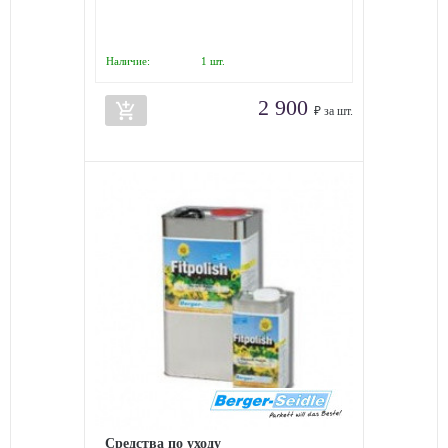
Наличие:
1
шт.
2 900
add_shopping_cart
₽ за шт.
Средства по уходу