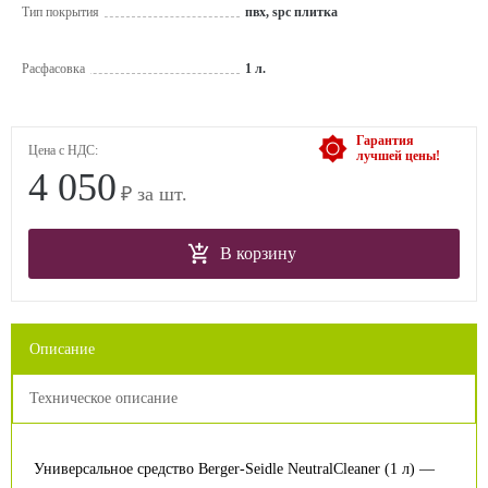
Тип покрытия
пвх, spc плитка
Расфасовка
1 л.
Гарантия
Цена с НДС:
лучшей цены!
4 050
₽ за шт.
В корзину
Описание
Техническое описание
Универсальное средство Berger-Seidle NeutralCleaner (1 л) —