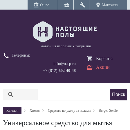
account_balance
business_center
build
location_on
О нас
Магазины
магазины напольных покрытий
call
Телефоны:
Корзина
info@nasp.ru
Акции
+7 (812)
602-40-48
search
Каталог
Химия
Средства по уходу за полами
Berger-Seidle
Универсальное средство для мытья