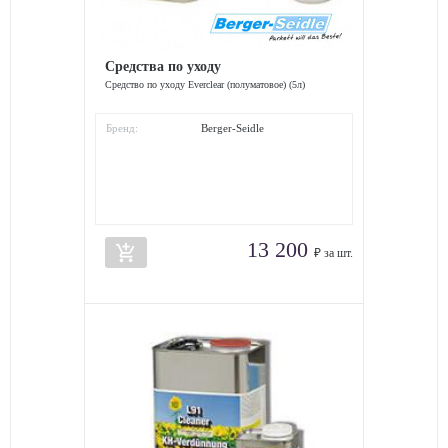
Средства по уходу
Средство по уходу Everclear (полуматовое) (5л)
Бренд:
Berger-Seidle
13 200
add_shopping_cart
₽ за шт.