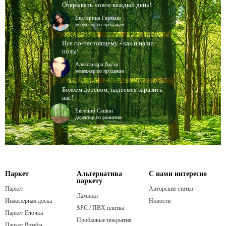
Открывать новое каждый день!
Екатерина Гармаш
менеджер по продажам
Все по-настоящему - как и наши
полы!
Александра Бауэр
менеджер по продажам
Болеем деревом, надеемся заразить
вас!
Евгений Сашин
директор по развитию
Паркет
Альтернатива
С нами интересно
паркету
Паркет
Авторские статьи
Ламинат
Инженерная доска
Новости
SPC / ПВХ плитка
Паркет Елочка
Пробковые покрытия
Паркет Ромбы