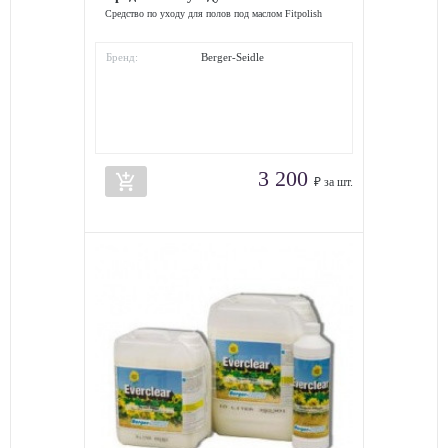
Средство по уходу для полов под маслом Fitpolish
Бренд:
Berger-Seidle
3 200
add_shopping_cart
₽ за шт.