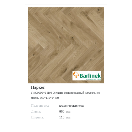
Паркет
1WC000046 Дуб Онтарио брашированный натуральное
масло, 660*110*14 мм
Полосность:
классическая елка
Длина:
660 мм
Ширина:
110 мм