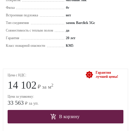
Покрытие
матовый лак
Фаска
4v
Встроенная подложка
нет
Тип соединения
замок Barclick 5Gc
Совместимость с теплым полом
да
Гарантия
20 лет
Класс пожарной опасности
КМ5
Гарантия
Цена с НДС:
лучшей цены!
14 102
2
₽ за м
Цена за упаковку:
33 563
₽ за уп.
В корзину