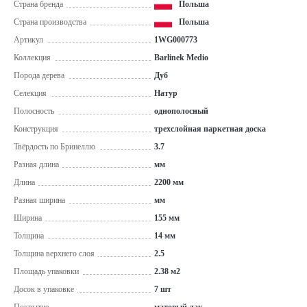
Страна бренда
Польша
Страна производства
Польша
Артикул
1WG000773
Коллекция
Barlinek Medio
Порода дерева
Дуб
Селекция
Натур
Полосность
однополосный
Конструкция
трехслойная паркетная доска
Твёрдость по Бринеллю
3.7
Разная длина
мм
Длина
2200 мм
Разная ширина
мм
Ширина
155 мм
Толщина
14 мм
Толщина верхнего слоя
2.5
Площадь упаковки
2.38 м2
Досок в упаковке
7 шт