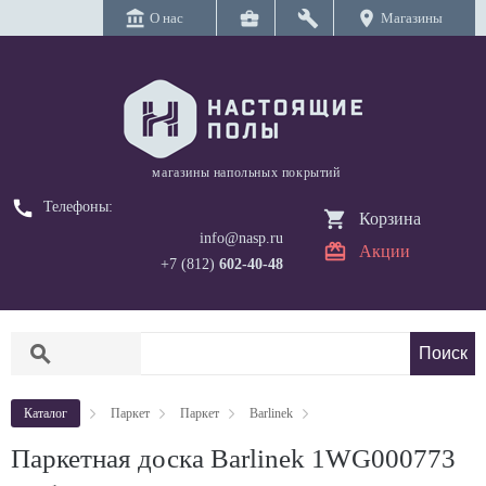
account_balance
business_center
build
location_on
О нас
Магазины
магазины напольных покрытий
call
Телефоны:
Корзина
info@nasp.ru
Акции
+7 (812)
602-40-48
search
Каталог
Паркет
Паркет
Barlinek
Паркетная доска Barlinek 1WG000773