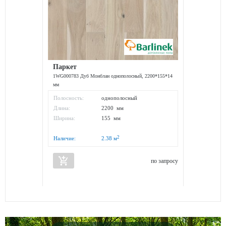
Паркет
1WG000783 Дуб Монблан однополосный, 2200*155*14
мм
Полосность:
однополосный
Длина:
2200 мм
Ширина:
155 мм
2
Наличие:
2.38
м
add_shopping_cart
по запросу