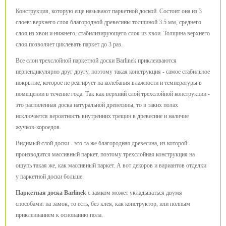
Конструкция, которую еще называют паркетной доской. Состоит она из 3
слоев: верхнего слоя благородной древесины толщиной 3.5 мм, среднего
слоя из хвои и нижнего, стабилизирующего слоя из хвои. Толщина верхнего
слоя позволяет циклевать паркет до 3 раз.
Все слои трехслойной паркетной доски Barlinek приклеиваются
перпендикулярно друг другу, поэтому такая конструкция - самое стабильное
покрытие, которое не реагирует на колебания влажности и температуры в
помещении в течение года. Так как верхний слой трехслойной конструкции -
это распиленная доска натуральной древесины, то в таких полах
исключается вероятность внутренних трещин в древесине и наличие
жучков-короедов.
Видимый слой доски - это та же благородная древесина, из которой
производится массивный паркет, поэтому трехслойная конструкция на
ощупь такая же, как массивный паркет. А вот декоров и вариантов отделки
у паркетной доски больше.
Паркетная доска Barlinek
с замком может укладываться двумя
способами: на замок, то есть, без клея, как конструктор, или полным
приклеиванием к основанию пола.