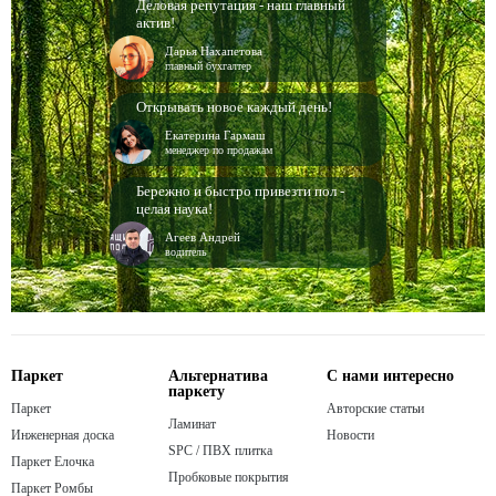
Деловая репутация - наш главный
актив!
Дарья Нахапетова
главный бухгалтер
Открывать новое каждый день!
Екатерина Гармаш
менеджер по продажам
Бережно и быстро привезти пол -
целая наука!
Агеев Андрей
водитель
Паркет
Альтернатива
С нами интересно
паркету
Паркет
Авторские статьи
Ламинат
Инженерная доска
Новости
SPC / ПВХ плитка
Паркет Елочка
Пробковые покрытия
Паркет Ромбы