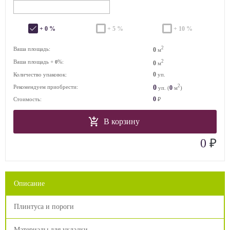
+ 0 %
+ 5 %
+ 10 %
2
Ваша площадь:
0
м
Ваша площадь +
%:
2
0
0
м
0
Количество упаковок:
уп.
2
0
Рекомендуем приобрести:
0
уп. (
м
)
0
Стоимость:
₽
В корзину
₽
0
Описание
Плинтуса и пороги
Материалы для укладки