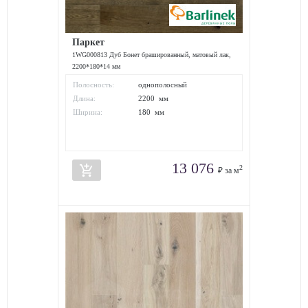
Паркет
1WG000813 Дуб Бонет брашированный, матовый лак,
2200*180*14 мм
Полосность:
однополосный
Длина:
2200 мм
Ширина:
180 мм
13 076
add_shopping_cart
2
₽ за м