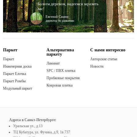
Болеем деревом, надеемся заразить
вас!
Евгений Сашин
директор по развитию
Паркет
Альтернатива
С нами интересно
паркету
Паркет
Авторские статьи
Ламинат
Инженерная доска
Новости
SPC / ПВХ плитка
Паркет Елочка
Пробковые покрытия
Паркет Ромбы
Ковровая плитка
Модульный паркет
Адреса в Санкт-Петербурге:
Уральская ул., д.13
ТЦ Кубатура, ул. Фучика, д.9, 1в.737