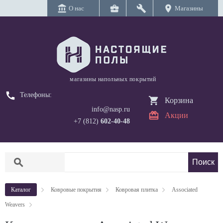
account_balance
business_center
build
location_on
О нас
Магазины
магазины напольных покрытий
call
Телефоны:
Корзина
info@nasp.ru
Акции
+7 (812)
602-40-48
search
Каталог
Ковровые покрытия
Ковровая плитка
Associated
Weavers