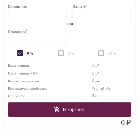
Ширина (м):
Длина (м):
или
2
Площадь (м
):
+ 0 %
+ 5 %
+ 10 %
2
Ваша площадь:
0
м
Ваша площадь +
%:
2
0
0
м
0
Количество упаковок:
уп.
2
0
Рекомендуем приобрести:
0
уп. (
м
)
0
Стоимость:
₽
В корзину
₽
0