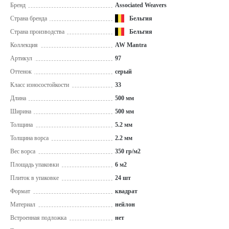
Бренд
Associated Weavers
Страна бренда
Бельгия
Страна производства
Бельгия
Коллекция
AW Mantra
Артикул
97
Оттенок
серый
Класс износостойкости
33
Длина
500 мм
Ширина
500 мм
Толщина
5.2 мм
Толщина ворса
2.2 мм
Вес ворса
350 гр/м2
Площадь упаковки
6 м2
Плиток в упаковке
24 шт
Формат
квадрат
Материал
нейлон
Встроенная подложка
нет