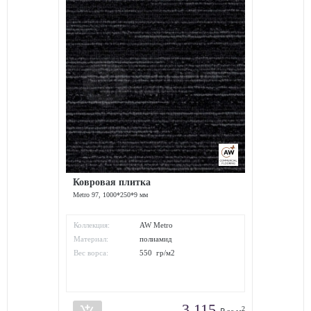
Ковровая плитка
Metro 97, 1000*250*9 мм
Коллекция:
AW Metro
Материал:
полиамид
Вес ворса:
550 гр/м2
3 115
2